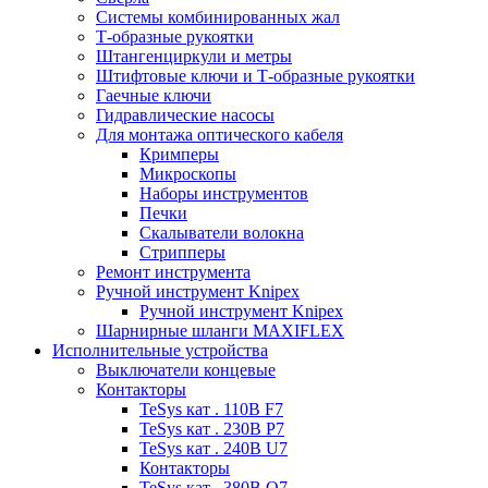
Системы комбинированных жал
Т-образные рукоятки
Штангенциркули и метры
Штифтовые ключи и Т-образные рукоятки
Гаечные ключи
Гидравлические насосы
Для монтажа оптического кабеля
Кримперы
Микроскопы
Наборы инструментов
Печки
Скалыватели волокна
Стрипперы
Ремонт инструмента
Ручной инструмент Knipex
Ручной инструмент Knipex
Шарнирные шланги MAXIFLEX
Исполнительные устройства
Выключатели концевые
Контакторы
TeSys кат . 110В F7
TeSys кат . 230В P7
TeSys кат . 240В U7
Контакторы
TeSys кат . 380В Q7