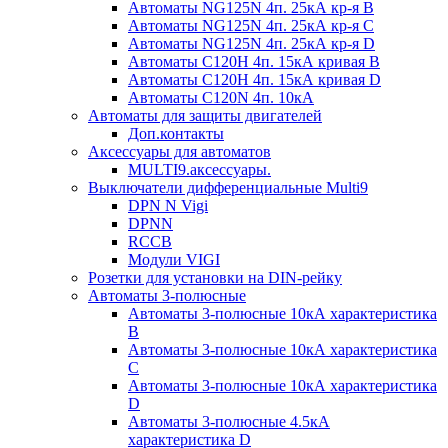
Автоматы NG125N 4п. 25кА кр-я B
Автоматы NG125N 4п. 25кА кр-я C
Автоматы NG125N 4п. 25кА кр-я D
Автоматы С120H 4п. 15кА кривая B
Автоматы С120H 4п. 15кА кривая D
Автоматы С120N 4п. 10кА
Автоматы для защиты двигателей
Доп.контакты
Аксессуары для автоматов
MULTI9.аксессуары.
Выключатели дифференциальные Multi9
DPN N Vigi
DPNN
RCCB
Модули VIGI
Розетки для установки на DIN-рейку
Автоматы 3-полюсные
Автоматы 3-полюсные 10кА характеристика
B
Автоматы 3-полюсные 10кА характеристика
C
Автоматы 3-полюсные 10кА характеристика
D
Автоматы 3-полюсные 4.5кА
характеристика D