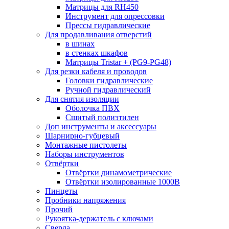
Матрицы для RH450
Инструмент для опрессовки
Прессы гидравлические
Для продавливания отверстий
в шинах
в стенках шкафов
Матрицы Tristar + (PG9-PG48)
Для резки кабеля и проводов
Головки гидравлические
Ручной гидравлический
Для снятия изоляции
Оболочка ПВХ
Сшитый полиэтилен
Доп инструменты и аксессуары
Шарнирно-губцевый
Монтажные пистолеты
Наборы инструментов
Отвёртки
Отвёртки динамометрические
Отвёртки изолированные 1000В
Пинцеты
Пробники напряжения
Прочий
Рукоятка-держатель с ключами
Сверла