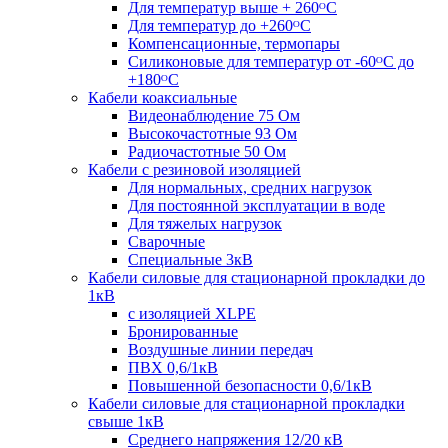
Для температур выше + 260ᴼС
Для температур до +260ᴼС
Компенсационные, термопары
Силиконовые для температур от -60ᴼC до
+180ᴼС
Кабели коаксиальные
Видеонаблюдение 75 Ом
Высокочастотные 93 Ом
Радиочастотные 50 Ом
Кабели с резиновой изоляцией
Для нормальных, средних нагрузок
Для постоянной эксплуатации в воде
Для тяжелых нагрузок
Сварочные
Специальные 3кВ
Кабели силовые для стационарной прокладки до
1кВ
c изоляцией XLPE
Бронированные
Воздушные линии передач
ПВХ 0,6/1кВ
Повышенной безопасности 0,6/1кВ
Кабели силовые для стационарной прокладки
свыше 1кВ
Среднего напряжения 12/20 кВ