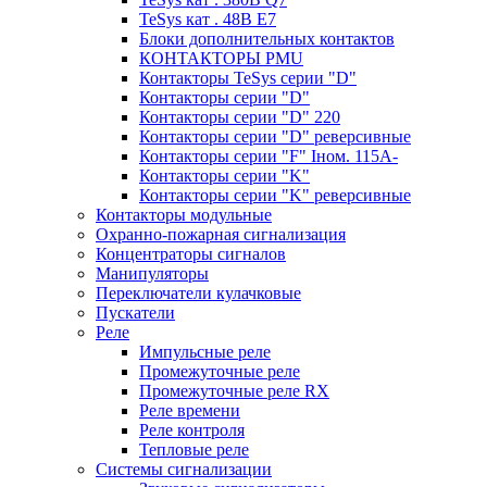
TeSys кат . 48В E7
Блоки дополнительных контактов
КОНТАКТОРЫ PMU
Контакторы TeSys серии "D"
Контакторы серии "D"
Контакторы серии "D" 220
Контакторы серии "D" реверсивные
Контакторы серии "F" Iном. 115А-
Контакторы серии "K"
Контакторы серии "K" реверсивные
Контакторы модульные
Охранно-пожарная сигнализация
Концентраторы сигналов
Манипуляторы
Переключатели кулачковые
Пускатели
Реле
Импульсные реле
Промежуточные реле
Промежуточные реле RX
Реле времени
Реле контроля
Тепловые реле
Системы сигнализации