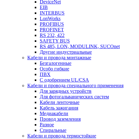
DeviceNet
EIB
INTERBUS
LonWorks
PROFIBUS
PROFINET
RS 232, 422
SAFETY BUS
RS 485, LON, MODULINK, SUCOnet
Другие индустриальные
Кабели и провода монтажные
Безгалогенные
Особо гибкие
ПВХ
С одобрением UL/CSA
Кабели и провода специального применения
Для зарядных устройств
Для фотогальванических систем
Кабели ленточные
Кабель зажигания
Медиакабели
Провод заземления
Разное
Спиральные
Кабели и провода термостойкие