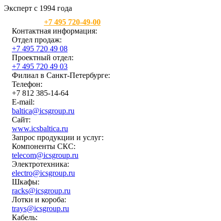
Эксперт с 1994 года
Москва:
+7 495 720-49-00
Контактная информация:
Отдел продаж:
+7 495 720 49 08
Проектный отдел:
+7 495 720 49 03
Филиал в Санкт-Петербурге:
Телефон:
+7 812 385-14-64
E-mail:
baltica@icsgroup.ru
Сайт:
www.icsbaltica.ru
Запрос продукции и услуг:
Компоненты СКС:
telecom@icsgroup.ru
Электротехника:
electro@icsgroup.ru
Шкафы:
racks@icsgroup.ru
Лотки и короба:
trays@icsgroup.ru
Кабель: