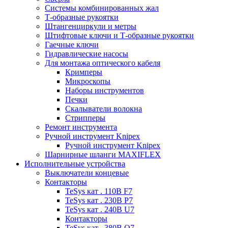
Системы комбинированных жал
Т-образные рукоятки
Штангенциркули и метры
Штифтовые ключи и Т-образные рукоятки
Гаечные ключи
Гидравлические насосы
Для монтажа оптического кабеля
Кримперы
Микроскопы
Наборы инструментов
Печки
Скалыватели волокна
Стрипперы
Ремонт инструмента
Ручной инструмент Knipex
Ручной инструмент Knipex
Шарнирные шланги MAXIFLEX
Исполнительные устройства
Выключатели концевые
Контакторы
TeSys кат . 110В F7
TeSys кат . 230В P7
TeSys кат . 240В U7
Контакторы
TeSys кат . 380В Q7