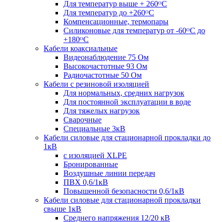
Для температур выше + 260ᴼС
Для температур до +260ᴼС
Компенсационные, термопары
Силиконовые для температур от -60ᴼC до
+180ᴼС
Кабели коаксиальные
Видеонаблюдение 75 Ом
Высокочастотные 93 Ом
Радиочастотные 50 Ом
Кабели с резиновой изоляцией
Для нормальных, средних нагрузок
Для постоянной эксплуатации в воде
Для тяжелых нагрузок
Сварочные
Специальные 3кВ
Кабели силовые для стационарной прокладки до
1кВ
c изоляцией XLPE
Бронированные
Воздушные линии передач
ПВХ 0,6/1кВ
Повышенной безопасности 0,6/1кВ
Кабели силовые для стационарной прокладки
свыше 1кВ
Среднего напряжения 12/20 кВ