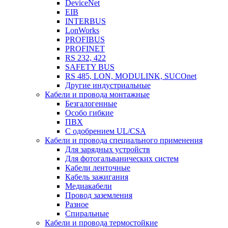
DeviceNet
EIB
INTERBUS
LonWorks
PROFIBUS
PROFINET
RS 232, 422
SAFETY BUS
RS 485, LON, MODULINK, SUCOnet
Другие индустриальные
Кабели и провода монтажные
Безгалогенные
Особо гибкие
ПВХ
С одобрением UL/CSA
Кабели и провода специального применения
Для зарядных устройств
Для фотогальванических систем
Кабели ленточные
Кабель зажигания
Медиакабели
Провод заземления
Разное
Спиральные
Кабели и провода термостойкие