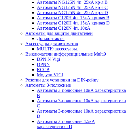
Автоматы NG125N 4п. 25кА кр-я B
Автоматы NG125N 4п. 25кА кр-я C
Автоматы NG125N 4п. 25кА кр-я D
Автоматы С120H 4п. 15кА кривая B
Автоматы С120H 4п. 15кА кривая D
Автоматы С120N 4п. 10кА
Автоматы для защиты двигателей
Доп.контакты
Аксессуары для автоматов
MULTI9.аксессуары.
Выключатели дифференциальные Multi9
DPN N Vigi
DPNN
RCCB
Модули VIGI
Розетки для установки на DIN-рейку
Автоматы 3-полюсные
Автоматы 3-полюсные 10кА характеристика
B
Автоматы 3-полюсные 10кА характеристика
C
Автоматы 3-полюсные 10кА характеристика
D
Автоматы 3-полюсные 4.5кА
характеристика D