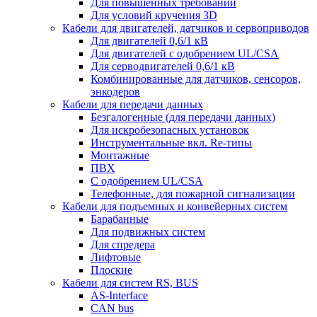
Для повышенных требований
Для условий кручения 3D
Кабели для двигателей, датчиков и сервоприводов
Для двигателей 0,6/1 кВ
Для двигателей с одобрением UL/CSA
Для серводвигателей 0,6/1 кВ
Комбинированные для датчиков, cенсоров,
энкодеров
Кабели для передачи данных
Безгалогенные (для передачи данных)
Для искробезопасных установок
Инструментальные вкл. Re-типы
Монтажные
ПВХ
С одобрением UL/CSA
Телефонные, для пожарной сигнализации
Кабели для подъемных и конвейерных систем
Барабанные
Для подвижных систем
Для спредера
Лифтовые
Плоские
Кабели для систем RS, BUS
AS-Interface
CAN bus