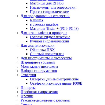
Матрицы для RH450
Инструмент для опрессовки
Прессы гидравлические
Для продавливания отверстий
в шинах
в стенках шкафов
Матрицы Tristar + (PG9-PG48)
Для резки кабеля и проводов
Головки гидравлические
Ручной гидравлический
Для снятия изоляции
Оболочка ПВХ
Сшитый полиэтилен
Доп инструменты и аксессуары
Шарнирно-губцевый
Монтажные пистолеты
Наборы инструментов
Отвёртки
Отвёртки динамометрические
Отвёртки изолированные 1000В
Пинцеты
Пробники напряжения
Прочий
Рукоятка-держатель с ключами
Сверла