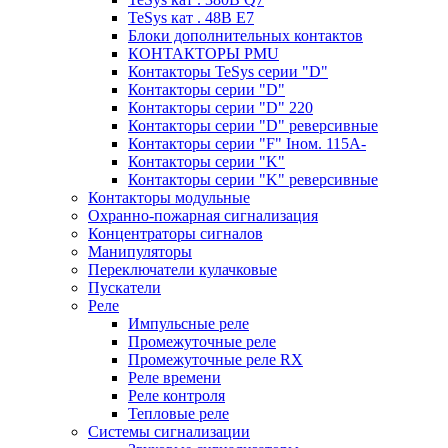
TeSys кат . 48В E7
Блоки дополнительных контактов
КОНТАКТОРЫ PMU
Контакторы TeSys серии "D"
Контакторы серии "D"
Контакторы серии "D" 220
Контакторы серии "D" реверсивные
Контакторы серии "F" Iном. 115А-
Контакторы серии "K"
Контакторы серии "K" реверсивные
Контакторы модульные
Охранно-пожарная сигнализация
Концентраторы сигналов
Манипуляторы
Переключатели кулачковые
Пускатели
Реле
Импульсные реле
Промежуточные реле
Промежуточные реле RX
Реле времени
Реле контроля
Тепловые реле
Системы сигнализации