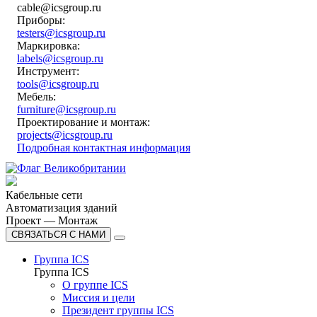
cable@icsgroup.ru
Приборы:
testers@icsgroup.ru
Маркировка:
labels@icsgroup.ru
Инструмент:
tools@icsgroup.ru
Мебель:
furniture@icsgroup.ru
Проектирование и монтаж:
projects@icsgroup.ru
Подробная контактная информация
Кабельные сети
Автоматизация зданий
Проект — Монтаж
СВЯЗАТЬСЯ С НАМИ
Группа ICS
Группа ICS
О группе ICS
Миссия и цели
Президент группы ICS