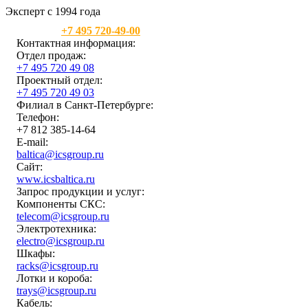
Эксперт с 1994 года
Москва:
+7 495 720-49-00
Контактная информация:
Отдел продаж:
+7 495 720 49 08
Проектный отдел:
+7 495 720 49 03
Филиал в Санкт-Петербурге:
Телефон:
+7 812 385-14-64
E-mail:
baltica@icsgroup.ru
Сайт:
www.icsbaltica.ru
Запрос продукции и услуг:
Компоненты СКС:
telecom@icsgroup.ru
Электротехника:
electro@icsgroup.ru
Шкафы:
racks@icsgroup.ru
Лотки и короба:
trays@icsgroup.ru
Кабель: