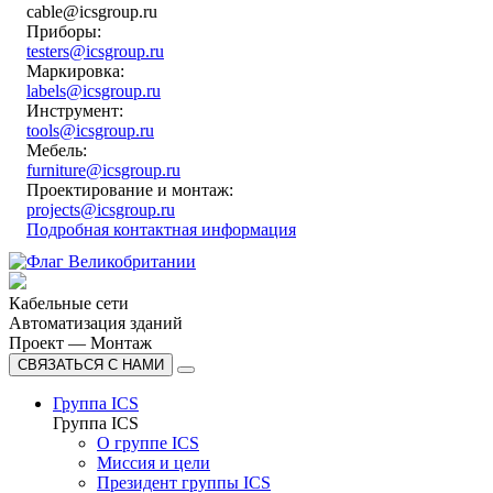
cable@icsgroup.ru
Приборы:
testers@icsgroup.ru
Маркировка:
labels@icsgroup.ru
Инструмент:
tools@icsgroup.ru
Мебель:
furniture@icsgroup.ru
Проектирование и монтаж:
projects@icsgroup.ru
Подробная контактная информация
Кабельные сети
Автоматизация зданий
Проект — Монтаж
СВЯЗАТЬСЯ С НАМИ
Группа ICS
Группа ICS
О группе ICS
Миссия и цели
Президент группы ICS