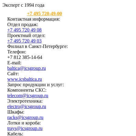
Эксперт с 1994 года
Москва:
+7 495 720-49-00
Контактная информация:
Отдел продаж:
+7 495 720 49 08
Проектный отдел:
+7 495 720 49 03
Филиал в Санкт-Петербурге:
Телефон:
+7 812 385-14-64
E-mail:
baltica@icsgroup.ru
Сайт:
www.icsbaltica.ru
Запрос продукции и услуг:
Компоненты СКС:
telecom@icsgroup.ru
Электротехника:
electro@icsgroup.ru
Шкафы:
racks@icsgroup.ru
Лотки и короба:
trays@icsgroup.ru
Кабель: