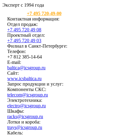
Эксперт с 1994 года
Москва:
+7 495 720-49-00
Контактная информация:
Отдел продаж:
+7 495 720 49 08
Проектный отдел:
+7 495 720 49 03
Филиал в Санкт-Петербурге:
Телефон:
+7 812 385-14-64
E-mail:
baltica@icsgroup.ru
Сайт:
www.icsbaltica.ru
Запрос продукции и услуг:
Компоненты СКС:
telecom@icsgroup.ru
Электротехника:
electro@icsgroup.ru
Шкафы:
racks@icsgroup.ru
Лотки и короба:
trays@icsgroup.ru
Кабель: