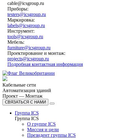
cable@icsgroup.ru
Приборы:
testers@icsgroup.ru
Маркировка:
labels@icsgroup.ru
Инструмент:
tools@icsgroup.ru
Мебель:
furniture@icsgroup.ru
Проектирование и монтаж:
projects@icsgroup.ru
Подробная контактная информация
Кабельные сети
Автоматизация зданий
Проект — Монтаж
СВЯЗАТЬСЯ С НАМИ
Группа ICS
Группа ICS
О группе ICS
Миссия и цели
Президент группы ICS