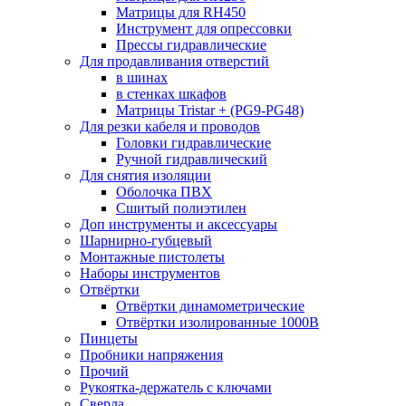
Матрицы для RH450
Инструмент для опрессовки
Прессы гидравлические
Для продавливания отверстий
в шинах
в стенках шкафов
Матрицы Tristar + (PG9-PG48)
Для резки кабеля и проводов
Головки гидравлические
Ручной гидравлический
Для снятия изоляции
Оболочка ПВХ
Сшитый полиэтилен
Доп инструменты и аксессуары
Шарнирно-губцевый
Монтажные пистолеты
Наборы инструментов
Отвёртки
Отвёртки динамометрические
Отвёртки изолированные 1000В
Пинцеты
Пробники напряжения
Прочий
Рукоятка-держатель с ключами
Сверла