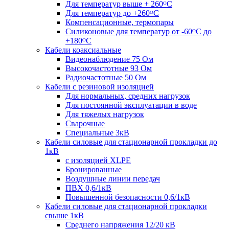
Для температур выше + 260ᴼС
Для температур до +260ᴼС
Компенсационные, термопары
Силиконовые для температур от -60ᴼC до
+180ᴼС
Кабели коаксиальные
Видеонаблюдение 75 Ом
Высокочастотные 93 Ом
Радиочастотные 50 Ом
Кабели с резиновой изоляцией
Для нормальных, средних нагрузок
Для постоянной эксплуатации в воде
Для тяжелых нагрузок
Сварочные
Специальные 3кВ
Кабели силовые для стационарной прокладки до
1кВ
c изоляцией XLPE
Бронированные
Воздушные линии передач
ПВХ 0,6/1кВ
Повышенной безопасности 0,6/1кВ
Кабели силовые для стационарной прокладки
свыше 1кВ
Среднего напряжения 12/20 кВ