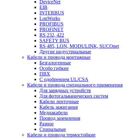
DeviceNet
EIB
INTERBUS
LonWorks
PROFIBUS
PROFINET
RS 232, 422
SAFETY BUS
RS 485, LON, MODULINK, SUCOnet
Другие индустриальные
Кабели и провода монтажные
Безгалогенные
Особо гибкие
ПВХ
С одобрением UL/CSA
Кабели и провода специального применения
Для зарядных устройств
Для фотогальванических систем
Кабели ленточные
Кабель зажигания
Медиакабели
Провод заземления
Разное
Спиральные
Кабели и провода термостойкие