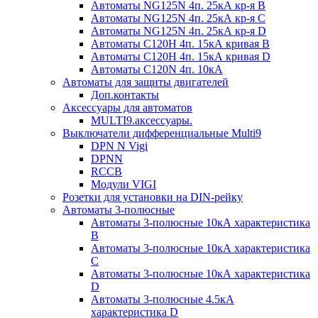
Автоматы NG125N 4п. 25кА кр-я B
Автоматы NG125N 4п. 25кА кр-я C
Автоматы NG125N 4п. 25кА кр-я D
Автоматы С120H 4п. 15кА кривая B
Автоматы С120H 4п. 15кА кривая D
Автоматы С120N 4п. 10кА
Автоматы для защиты двигателей
Доп.контакты
Аксессуары для автоматов
MULTI9.аксессуары.
Выключатели дифференциальные Multi9
DPN N Vigi
DPNN
RCCB
Модули VIGI
Розетки для установки на DIN-рейку
Автоматы 3-полюсные
Автоматы 3-полюсные 10кА характеристика
B
Автоматы 3-полюсные 10кА характеристика
C
Автоматы 3-полюсные 10кА характеристика
D
Автоматы 3-полюсные 4.5кА
характеристика D