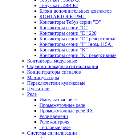
TeSys кат . 48В E7
Блоки дополнительных контактов
КОНТАКТОРЫ PMU
Контакторы TeSys серии "D"
Контакторы серии "D"
Контакторы серии "D" 220
Контакторы серии "D" реверсивные
Контакторы серии "F" Iном. 115А-
Контакторы серии "K"
Контакторы серии "K" реверсивные
Контакторы модульные
Охранно-пожарная сигнализация
Концентраторы сигналов
Манипуляторы
Переключатели кулачковые
Пускатели
Реле
Импульсные реле
Промежуточные реле
Промежуточные реле RX
Реле времени
Реле контроля
Тепловые реле
Системы сигнализации