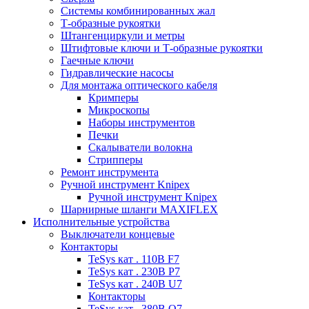
Системы комбинированных жал
Т-образные рукоятки
Штангенциркули и метры
Штифтовые ключи и Т-образные рукоятки
Гаечные ключи
Гидравлические насосы
Для монтажа оптического кабеля
Кримперы
Микроскопы
Наборы инструментов
Печки
Скалыватели волокна
Стрипперы
Ремонт инструмента
Ручной инструмент Knipex
Ручной инструмент Knipex
Шарнирные шланги MAXIFLEX
Исполнительные устройства
Выключатели концевые
Контакторы
TeSys кат . 110В F7
TeSys кат . 230В P7
TeSys кат . 240В U7
Контакторы
TeSys кат . 380В Q7