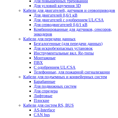
Для повышенных требований
Для условий кручения 3D
Кабели для двигателей, датчиков и сервоприводов
Для двигателей 0,6/1 кВ
Для двигателей с одобрением UL/CSA
Для серводвигателей 0,6/1 кВ
Комбинированные для датчиков, cенсоров,
энкодеров
Кабели для передачи данных
Безгалогенные (для передачи данных)
Для искробезопасных установок
Инструментальные вкл. Re-типы
Монтажные
ПВХ
С одобрением UL/CSA
Телефонные, для пожарной сигнализации
Кабели для подъемных и конвейерных систем
Барабанные
Для подвижных систем
Для спредера
Лифтовые
Плоские
Кабели для систем RS, BUS
AS-Interface
CAN bus