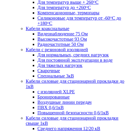
Для температур выше + 260ᴼС
Для температур до +260ᴼС
Компенсационные, термопары
Силиконовые для температур от -60ᴼC до
+180ᴼС
Кабели коаксиальные
Видеонаблюдение 75 Ом
Высокочастотные 93 Ом
Радиочастотные 50 Ом
Кабели с резиновой изоляцией
Для нормальных, средних нагрузок
Для постоянной эксплуатации в воде
Для тяжелых нагрузок
Сварочные
Специальные 3кВ
Кабели силовые для стационарной прокладки до
1кВ
c изоляцией XLPE
Бронированные
Воздушные линии передач
ПВХ 0,6/1кВ
Повышенной безопасности 0,6/1кВ
Кабели силовые для стационарной прокладки
свыше 1кВ
Среднего напряжения 12/20 кВ