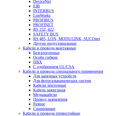
DeviceNet
EIB
INTERBUS
LonWorks
PROFIBUS
PROFINET
RS 232, 422
SAFETY BUS
RS 485, LON, MODULINK, SUCOnet
Другие индустриальные
Кабели и провода монтажные
Безгалогенные
Особо гибкие
ПВХ
С одобрением UL/CSA
Кабели и провода специального применения
Для зарядных устройств
Для фотогальванических систем
Кабели ленточные
Кабель зажигания
Медиакабели
Провод заземления
Разное
Спиральные
Кабели и провода термостойкие