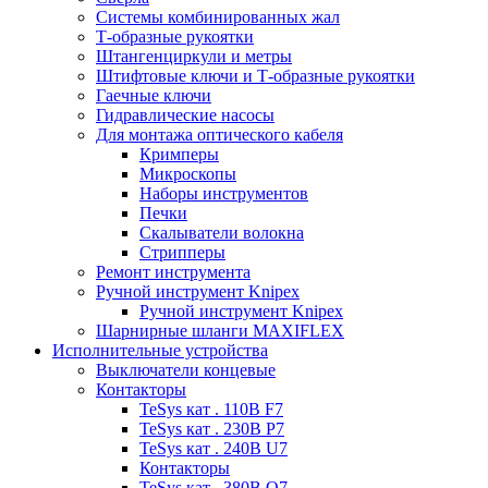
Системы комбинированных жал
Т-образные рукоятки
Штангенциркули и метры
Штифтовые ключи и Т-образные рукоятки
Гаечные ключи
Гидравлические насосы
Для монтажа оптического кабеля
Кримперы
Микроскопы
Наборы инструментов
Печки
Скалыватели волокна
Стрипперы
Ремонт инструмента
Ручной инструмент Knipex
Ручной инструмент Knipex
Шарнирные шланги MAXIFLEX
Исполнительные устройства
Выключатели концевые
Контакторы
TeSys кат . 110В F7
TeSys кат . 230В P7
TeSys кат . 240В U7
Контакторы
TeSys кат . 380В Q7