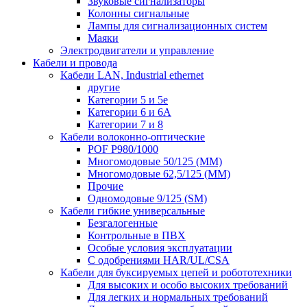
Звуковые сигнализаторы
Колонны сигнальные
Лампы для сигнализационных систем
Маяки
Электродвигатели и управление
Кабели и провода
Кабели LAN, Industrial ethernet
другие
Категории 5 и 5е
Категории 6 и 6A
Категории 7 и 8
Кабели волоконно-оптические
POF P980/1000
Многомодовые 50/125 (ММ)
Многомодовые 62,5/125 (ММ)
Прочие
Одномодовые 9/125 (SM)
Кабели гибкие универсальные
Безгалогенные
Контрольные в ПВХ
Особые условия эксплуатации
С одобрениями HAR/UL/CSA
Кабели для буксируемых цепей и робототехники
Для высоких и особо высоких требований
Для легких и нормальных требований