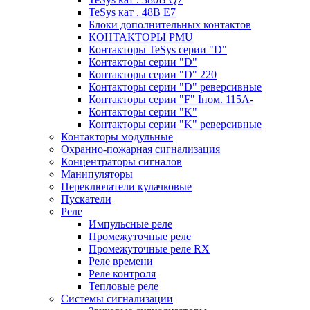
TeSys кат . 48В E7
Блоки дополнительных контактов
КОНТАКТОРЫ PMU
Контакторы TeSys серии "D"
Контакторы серии "D"
Контакторы серии "D" 220
Контакторы серии "D" реверсивные
Контакторы серии "F" Iном. 115А-
Контакторы серии "K"
Контакторы серии "K" реверсивные
Контакторы модульные
Охранно-пожарная сигнализация
Концентраторы сигналов
Манипуляторы
Переключатели кулачковые
Пускатели
Реле
Импульсные реле
Промежуточные реле
Промежуточные реле RX
Реле времени
Реле контроля
Тепловые реле
Системы сигнализации