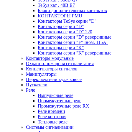
TeSys кат . 48В E7
Блоки дополнительных контактов
КОНТАКТОРЫ PMU
Контакторы TeSys серии "D"
Контакторы серии "D"
Контакторы серии "D" 220
Контакторы серии "D" реверсивные
Контакторы серии "F" Iном. 115А-
Контакторы серии "K"
Контакторы серии "K" реверсивные
Контакторы модульные
Охранно-пожарная сигнализация
Концентраторы сигналов
Манипуляторы
Переключатели кулачковые
Пускатели
Реле
Импульсные реле
Промежуточные реле
Промежуточные реле RX
Реле времени
Реле контроля
Тепловые реле
Системы сигнализации