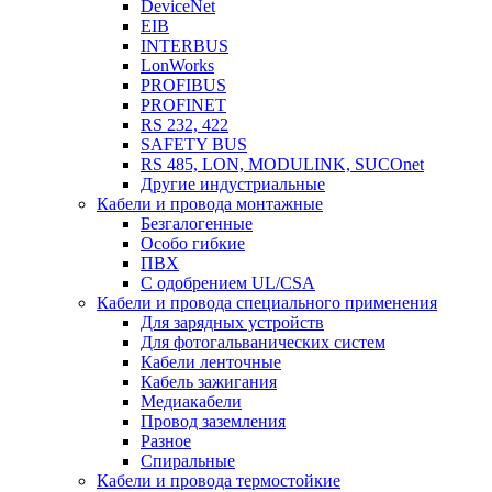
DeviceNet
EIB
INTERBUS
LonWorks
PROFIBUS
PROFINET
RS 232, 422
SAFETY BUS
RS 485, LON, MODULINK, SUCOnet
Другие индустриальные
Кабели и провода монтажные
Безгалогенные
Особо гибкие
ПВХ
С одобрением UL/CSA
Кабели и провода специального применения
Для зарядных устройств
Для фотогальванических систем
Кабели ленточные
Кабель зажигания
Медиакабели
Провод заземления
Разное
Спиральные
Кабели и провода термостойкие