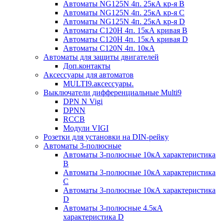
Автоматы NG125N 4п. 25кА кр-я B
Автоматы NG125N 4п. 25кА кр-я C
Автоматы NG125N 4п. 25кА кр-я D
Автоматы С120H 4п. 15кА кривая B
Автоматы С120H 4п. 15кА кривая D
Автоматы С120N 4п. 10кА
Автоматы для защиты двигателей
Доп.контакты
Аксессуары для автоматов
MULTI9.аксессуары.
Выключатели дифференциальные Multi9
DPN N Vigi
DPNN
RCCB
Модули VIGI
Розетки для установки на DIN-рейку
Автоматы 3-полюсные
Автоматы 3-полюсные 10кА характеристика
B
Автоматы 3-полюсные 10кА характеристика
C
Автоматы 3-полюсные 10кА характеристика
D
Автоматы 3-полюсные 4.5кА
характеристика D