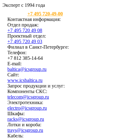
Эксперт с 1994 года
Москва:
+7 495 720-49-00
Контактная информация:
Отдел продаж:
+7 495 720 49 08
Проектный отдел:
+7 495 720 49 03
Филиал в Санкт-Петербурге:
Телефон:
+7 812 385-14-64
E-mail:
baltica@icsgroup.ru
Сайт:
www.icsbaltica.ru
Запрос продукции и услуг:
Компоненты СКС:
telecom@icsgroup.ru
Электротехника:
electro@icsgroup.ru
Шкафы:
racks@icsgroup.ru
Лотки и короба:
trays@icsgroup.ru
Кабель: