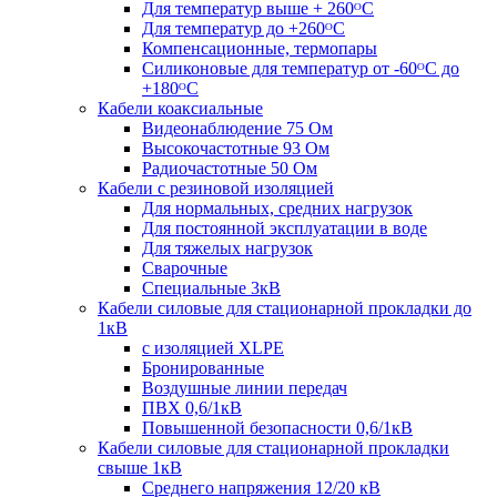
Для температур выше + 260ᴼС
Для температур до +260ᴼС
Компенсационные, термопары
Силиконовые для температур от -60ᴼC до
+180ᴼС
Кабели коаксиальные
Видеонаблюдение 75 Ом
Высокочастотные 93 Ом
Радиочастотные 50 Ом
Кабели с резиновой изоляцией
Для нормальных, средних нагрузок
Для постоянной эксплуатации в воде
Для тяжелых нагрузок
Сварочные
Специальные 3кВ
Кабели силовые для стационарной прокладки до
1кВ
c изоляцией XLPE
Бронированные
Воздушные линии передач
ПВХ 0,6/1кВ
Повышенной безопасности 0,6/1кВ
Кабели силовые для стационарной прокладки
свыше 1кВ
Среднего напряжения 12/20 кВ