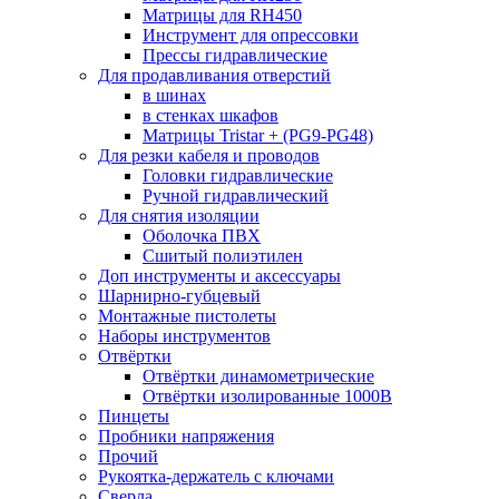
Матрицы для RH450
Инструмент для опрессовки
Прессы гидравлические
Для продавливания отверстий
в шинах
в стенках шкафов
Матрицы Tristar + (PG9-PG48)
Для резки кабеля и проводов
Головки гидравлические
Ручной гидравлический
Для снятия изоляции
Оболочка ПВХ
Сшитый полиэтилен
Доп инструменты и аксессуары
Шарнирно-губцевый
Монтажные пистолеты
Наборы инструментов
Отвёртки
Отвёртки динамометрические
Отвёртки изолированные 1000В
Пинцеты
Пробники напряжения
Прочий
Рукоятка-держатель с ключами
Сверла