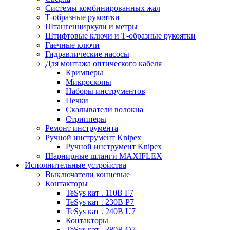
Системы комбинированных жал
Т-образные рукоятки
Штангенциркули и метры
Штифтовые ключи и Т-образные рукоятки
Гаечные ключи
Гидравлические насосы
Для монтажа оптического кабеля
Кримперы
Микроскопы
Наборы инструментов
Печки
Скалыватели волокна
Стрипперы
Ремонт инструмента
Ручной инструмент Knipex
Ручной инструмент Knipex
Шарнирные шланги MAXIFLEX
Исполнительные устройства
Выключатели концевые
Контакторы
TeSys кат . 110В F7
TeSys кат . 230В P7
TeSys кат . 240В U7
Контакторы
TeSys кат . 380В Q7