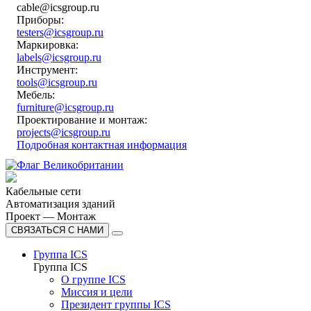
cable@icsgroup.ru
Приборы:
testers@icsgroup.ru
Маркировка:
labels@icsgroup.ru
Инструмент:
tools@icsgroup.ru
Мебель:
furniture@icsgroup.ru
Проектирование и монтаж:
projects@icsgroup.ru
Подробная контактная информация
Кабельные сети
Автоматизация зданий
Проект — Монтаж
СВЯЗАТЬСЯ С НАМИ
Группа ICS
Группа ICS
О группе ICS
Миссия и цели
Президент группы ICS