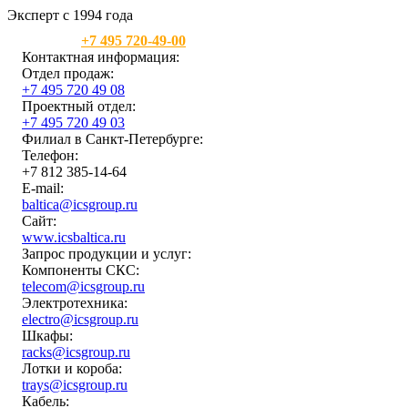
Эксперт с 1994 года
Москва:
+7 495 720-49-00
Контактная информация:
Отдел продаж:
+7 495 720 49 08
Проектный отдел:
+7 495 720 49 03
Филиал в Санкт-Петербурге:
Телефон:
+7 812 385-14-64
E-mail:
baltica@icsgroup.ru
Сайт:
www.icsbaltica.ru
Запрос продукции и услуг:
Компоненты СКС:
telecom@icsgroup.ru
Электротехника:
electro@icsgroup.ru
Шкафы:
racks@icsgroup.ru
Лотки и короба:
trays@icsgroup.ru
Кабель: