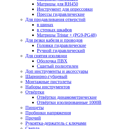
Матрицы для RH450
Инструмент для опрессовки
Прессы гидравлические
Для продавливания отверстий
в шинах
в стенках шкафов
Матрицы Tristar + (PG9-PG48)
Для резки кабеля и проводов
Головки гидравлические
Ручной гидравлический
Для снятия изоляции
Оболочка ПВХ
Сшитый полиэтилен
Доп инструменты и аксессуары
Шарнирно-губцевый
Монтажные пистолеты
Наборы инструментов
Отвёртки
Отвёртки динамометрические
Отвёртки изолированные 1000В
Пинцеты
Пробники напряжения
Прочий
Рукоятка-держатель с ключами
Сверла