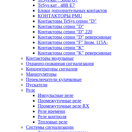
TeSys кат . 48В E7
Блоки дополнительных контактов
КОНТАКТОРЫ PMU
Контакторы TeSys серии "D"
Контакторы серии "D"
Контакторы серии "D" 220
Контакторы серии "D" реверсивные
Контакторы серии "F" Iном. 115А-
Контакторы серии "K"
Контакторы серии "K" реверсивные
Контакторы модульные
Охранно-пожарная сигнализация
Концентраторы сигналов
Манипуляторы
Переключатели кулачковые
Пускатели
Реле
Импульсные реле
Промежуточные реле
Промежуточные реле RX
Реле времени
Реле контроля
Тепловые реле
Системы сигнализации