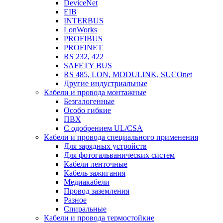
DeviceNet
EIB
INTERBUS
LonWorks
PROFIBUS
PROFINET
RS 232, 422
SAFETY BUS
RS 485, LON, MODULINK, SUCOnet
Другие индустриальные
Кабели и провода монтажные
Безгалогенные
Особо гибкие
ПВХ
С одобрением UL/CSA
Кабели и провода специального применения
Для зарядных устройств
Для фотогальванических систем
Кабели ленточные
Кабель зажигания
Медиакабели
Провод заземления
Разное
Спиральные
Кабели и провода термостойкие