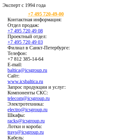
Эксперт с 1994 года
Москва:
+7 495 720-49-00
Контактная информация:
Отдел продаж:
+7 495 720 49 08
Проектный отдел:
+7 495 720 49 03
Филиал в Санкт-Петербурге:
Телефон:
+7 812 385-14-64
E-mail:
baltica@icsgroup.ru
Сайт:
www.icsbaltica.ru
Запрос продукции и услуг:
Компоненты СКС:
telecom@icsgroup.ru
Электротехника:
electro@icsgroup.ru
Шкафы:
racks@icsgroup.ru
Лотки и короба:
trays@icsgroup.ru
Кабель: