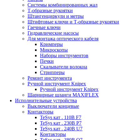
Системы комбинированных жал
Т-образные рукоятки
Штангенциркули и метры
Штифтовые ключи и Т-образные рукоятки
Гаечные ключи
Гидравлические насосы
Для монтажа оптического кабеля
Кримперы
Микроскопы
Наборы инструментов
Печки
Скалыватели волокна
Стрипперы
Ремонт инструмента
Ручной инструмент Knipex
Ручной инструмент Knipex
Шарнирные шланги MAXIFLEX
Исполнительные устройства
Выключатели концевые
Контакторы
TeSys кат . 110В F7
TeSys кат . 230В P7
TeSys кат . 240В U7
Контакторы
TeSys кат . 380В Q7