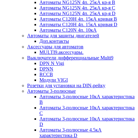
Автоматы NG125N 4п. 25кА кр-я B
Автоматы NG125N 4п. 25кА кр-я C
Автоматы NG125N 4п. 25кА кр-я D
Автоматы С120H 4п. 15кА кривая B
Автоматы С120H 4п. 15кА кривая D
Автоматы С120N 4п. 10кА
Автоматы для защиты двигателей
Доп.контакты
Аксессуары для автоматов
MULTI9.аксессуары.
Выключатели дифференциальные Multi9
DPN N Vigi
DPNN
RCCB
Модули VIGI
Розетки для установки на DIN-рейку
Автоматы 3-полюсные
Автоматы 3-полюсные 10кА характеристика
B
Автоматы 3-полюсные 10кА характеристика
C
Автоматы 3-полюсные 10кА характеристика
D
Автоматы 3-полюсные 4.5кА
характеристика D