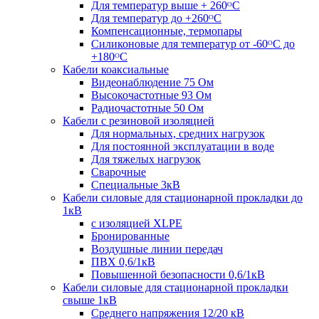
Для температур выше + 260ᴼС
Для температур до +260ᴼС
Компенсационные, термопары
Силиконовые для температур от -60ᴼC до
+180ᴼС
Кабели коаксиальные
Видеонаблюдение 75 Ом
Высокочастотные 93 Ом
Радиочастотные 50 Ом
Кабели с резиновой изоляцией
Для нормальных, средних нагрузок
Для постоянной эксплуатации в воде
Для тяжелых нагрузок
Сварочные
Специальные 3кВ
Кабели силовые для стационарной прокладки до
1кВ
c изоляцией XLPE
Бронированные
Воздушные линии передач
ПВХ 0,6/1кВ
Повышенной безопасности 0,6/1кВ
Кабели силовые для стационарной прокладки
свыше 1кВ
Среднего напряжения 12/20 кВ