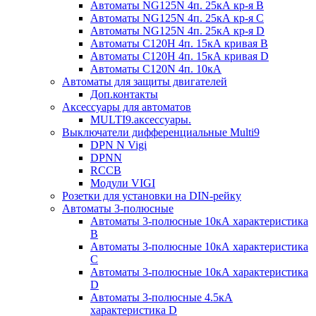
Автоматы NG125N 4п. 25кА кр-я B
Автоматы NG125N 4п. 25кА кр-я C
Автоматы NG125N 4п. 25кА кр-я D
Автоматы С120H 4п. 15кА кривая B
Автоматы С120H 4п. 15кА кривая D
Автоматы С120N 4п. 10кА
Автоматы для защиты двигателей
Доп.контакты
Аксессуары для автоматов
MULTI9.аксессуары.
Выключатели дифференциальные Multi9
DPN N Vigi
DPNN
RCCB
Модули VIGI
Розетки для установки на DIN-рейку
Автоматы 3-полюсные
Автоматы 3-полюсные 10кА характеристика
B
Автоматы 3-полюсные 10кА характеристика
C
Автоматы 3-полюсные 10кА характеристика
D
Автоматы 3-полюсные 4.5кА
характеристика D