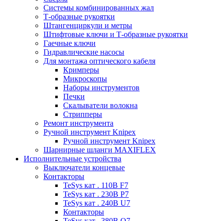
Системы комбинированных жал
Т-образные рукоятки
Штангенциркули и метры
Штифтовые ключи и Т-образные рукоятки
Гаечные ключи
Гидравлические насосы
Для монтажа оптического кабеля
Кримперы
Микроскопы
Наборы инструментов
Печки
Скалыватели волокна
Стрипперы
Ремонт инструмента
Ручной инструмент Knipex
Ручной инструмент Knipex
Шарнирные шланги MAXIFLEX
Исполнительные устройства
Выключатели концевые
Контакторы
TeSys кат . 110В F7
TeSys кат . 230В P7
TeSys кат . 240В U7
Контакторы
TeSys кат . 380В Q7