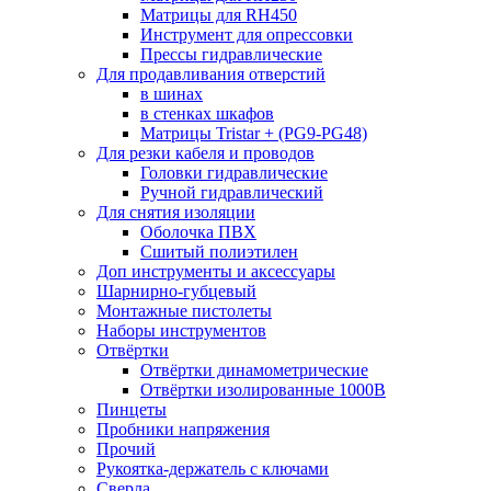
Матрицы для RH450
Инструмент для опрессовки
Прессы гидравлические
Для продавливания отверстий
в шинах
в стенках шкафов
Матрицы Tristar + (PG9-PG48)
Для резки кабеля и проводов
Головки гидравлические
Ручной гидравлический
Для снятия изоляции
Оболочка ПВХ
Сшитый полиэтилен
Доп инструменты и аксессуары
Шарнирно-губцевый
Монтажные пистолеты
Наборы инструментов
Отвёртки
Отвёртки динамометрические
Отвёртки изолированные 1000В
Пинцеты
Пробники напряжения
Прочий
Рукоятка-держатель с ключами
Сверла