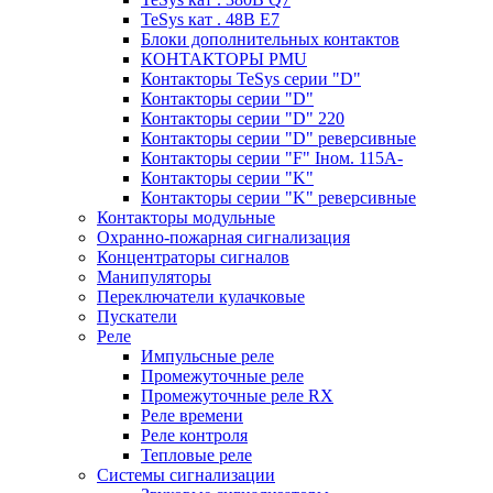
TeSys кат . 48В E7
Блоки дополнительных контактов
КОНТАКТОРЫ PMU
Контакторы TeSys серии "D"
Контакторы серии "D"
Контакторы серии "D" 220
Контакторы серии "D" реверсивные
Контакторы серии "F" Iном. 115А-
Контакторы серии "K"
Контакторы серии "K" реверсивные
Контакторы модульные
Охранно-пожарная сигнализация
Концентраторы сигналов
Манипуляторы
Переключатели кулачковые
Пускатели
Реле
Импульсные реле
Промежуточные реле
Промежуточные реле RX
Реле времени
Реле контроля
Тепловые реле
Системы сигнализации