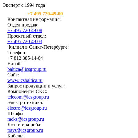
Эксперт с 1994 года
Москва:
+7 495 720-49-00
Контактная информация:
Отдел продаж:
+7 495 720 49 08
Проектный отдел:
+7 495 720 49 03
Филиал в Санкт-Петербурге:
Телефон:
+7 812 385-14-64
E-mail:
baltica@icsgroup.ru
Сайт:
www.icsbaltica.ru
Запрос продукции и услуг:
Компоненты СКС:
telecom@icsgroup.ru
Электротехника:
electro@icsgroup.ru
Шкафы:
racks@icsgroup.ru
Лотки и короба:
trays@icsgroup.ru
Кабель: