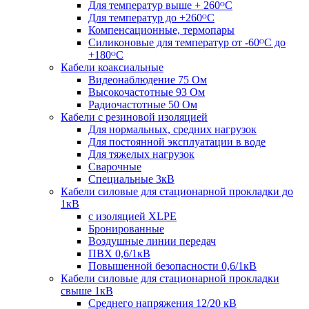
Для температур выше + 260ᴼС
Для температур до +260ᴼС
Компенсационные, термопары
Силиконовые для температур от -60ᴼC до
+180ᴼС
Кабели коаксиальные
Видеонаблюдение 75 Ом
Высокочастотные 93 Ом
Радиочастотные 50 Ом
Кабели с резиновой изоляцией
Для нормальных, средних нагрузок
Для постоянной эксплуатации в воде
Для тяжелых нагрузок
Сварочные
Специальные 3кВ
Кабели силовые для стационарной прокладки до
1кВ
c изоляцией XLPE
Бронированные
Воздушные линии передач
ПВХ 0,6/1кВ
Повышенной безопасности 0,6/1кВ
Кабели силовые для стационарной прокладки
свыше 1кВ
Среднего напряжения 12/20 кВ