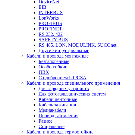
DeviceNet
EIB
INTERBUS
LonWorks
PROFIBUS
PROFINET
RS 232, 422
SAFETY BUS
RS 485, LON, MODULINK, SUCOnet
Другие индустриальные
Кабели и провода монтажные
Безгалогенные
Особо гибкие
ПВХ
С одобрением UL/CSA
Кабели и провода специального применения
Для зарядных устройств
Для фотогальванических систем
Кабели ленточные
Кабель зажигания
Медиакабели
Провод заземления
Разное
Спиральные
Кабели и провода термостойкие