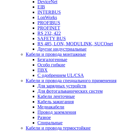
DeviceNet
EIB
INTERBUS
LonWorks
PROFIBUS
PROFINET
RS 232, 422
SAFETY BUS
RS 485, LON, MODULINK, SUCOnet
Другие индустриальные
Кабели и провода монтажные
Безгалогенные
Особо гибкие
ПВХ
С одобрением UL/CSA
Кабели и провода специального применения
Для зарядных устройств
Для фотогальванических систем
Кабели ленточные
Кабель зажигания
Медиакабели
Провод заземления
Разное
Спиральные
Кабели и провода термостойкие