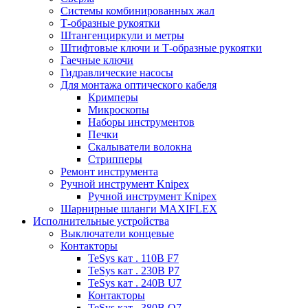
Системы комбинированных жал
Т-образные рукоятки
Штангенциркули и метры
Штифтовые ключи и Т-образные рукоятки
Гаечные ключи
Гидравлические насосы
Для монтажа оптического кабеля
Кримперы
Микроскопы
Наборы инструментов
Печки
Скалыватели волокна
Стрипперы
Ремонт инструмента
Ручной инструмент Knipex
Ручной инструмент Knipex
Шарнирные шланги MAXIFLEX
Исполнительные устройства
Выключатели концевые
Контакторы
TeSys кат . 110В F7
TeSys кат . 230В P7
TeSys кат . 240В U7
Контакторы
TeSys кат . 380В Q7