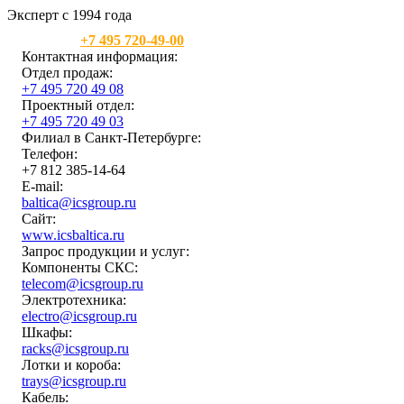
Эксперт с 1994 года
Москва:
+7 495 720-49-00
Контактная информация:
Отдел продаж:
+7 495 720 49 08
Проектный отдел:
+7 495 720 49 03
Филиал в Санкт-Петербурге:
Телефон:
+7 812 385-14-64
E-mail:
baltica@icsgroup.ru
Сайт:
www.icsbaltica.ru
Запрос продукции и услуг:
Компоненты СКС:
telecom@icsgroup.ru
Электротехника:
electro@icsgroup.ru
Шкафы:
racks@icsgroup.ru
Лотки и короба:
trays@icsgroup.ru
Кабель: