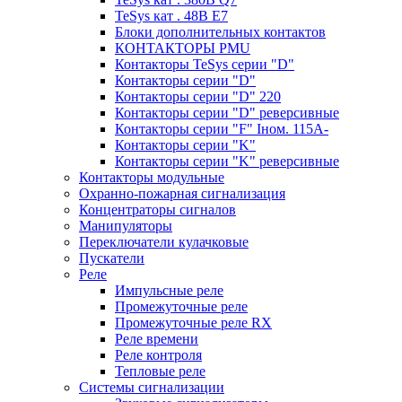
TeSys кат . 48В E7
Блоки дополнительных контактов
КОНТАКТОРЫ PMU
Контакторы TeSys серии "D"
Контакторы серии "D"
Контакторы серии "D" 220
Контакторы серии "D" реверсивные
Контакторы серии "F" Iном. 115А-
Контакторы серии "K"
Контакторы серии "K" реверсивные
Контакторы модульные
Охранно-пожарная сигнализация
Концентраторы сигналов
Манипуляторы
Переключатели кулачковые
Пускатели
Реле
Импульсные реле
Промежуточные реле
Промежуточные реле RX
Реле времени
Реле контроля
Тепловые реле
Системы сигнализации