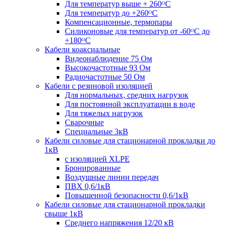
Для температур выше + 260ᴼС
Для температур до +260ᴼС
Компенсационные, термопары
Силиконовые для температур от -60ᴼC до
+180ᴼС
Кабели коаксиальные
Видеонаблюдение 75 Ом
Высокочастотные 93 Ом
Радиочастотные 50 Ом
Кабели с резиновой изоляцией
Для нормальных, средних нагрузок
Для постоянной эксплуатации в воде
Для тяжелых нагрузок
Сварочные
Специальные 3кВ
Кабели силовые для стационарной прокладки до
1кВ
c изоляцией XLPE
Бронированные
Воздушные линии передач
ПВХ 0,6/1кВ
Повышенной безопасности 0,6/1кВ
Кабели силовые для стационарной прокладки
свыше 1кВ
Среднего напряжения 12/20 кВ