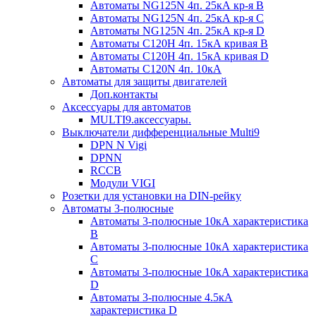
Автоматы NG125N 4п. 25кА кр-я B
Автоматы NG125N 4п. 25кА кр-я C
Автоматы NG125N 4п. 25кА кр-я D
Автоматы С120H 4п. 15кА кривая B
Автоматы С120H 4п. 15кА кривая D
Автоматы С120N 4п. 10кА
Автоматы для защиты двигателей
Доп.контакты
Аксессуары для автоматов
MULTI9.аксессуары.
Выключатели дифференциальные Multi9
DPN N Vigi
DPNN
RCCB
Модули VIGI
Розетки для установки на DIN-рейку
Автоматы 3-полюсные
Автоматы 3-полюсные 10кА характеристика
B
Автоматы 3-полюсные 10кА характеристика
C
Автоматы 3-полюсные 10кА характеристика
D
Автоматы 3-полюсные 4.5кА
характеристика D