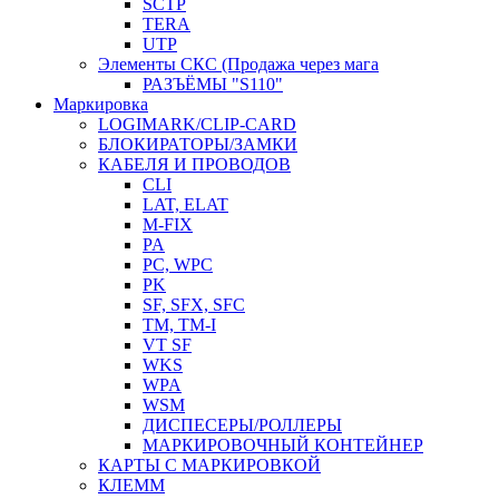
SCTP
TERA
UTP
Элементы СКС (Продажа через мага
РАЗЪЁМЫ "S110"
Маркировка
LOGIMARK/CLIP-CARD
БЛОКИРАТОРЫ/ЗАМКИ
КАБЕЛЯ И ПРОВОДОВ
CLI
LAT, ELAT
M-FIX
PA
PC, WРС
PK
SF, SFX, SFC
TM, TM-I
VT SF
WKS
WPA
WSM
ДИСПЕСЕРЫ/РОЛЛЕРЫ
МАРКИРОВОЧНЫЙ КОНТЕЙНЕР
КАРТЫ С МАРКИРОВКОЙ
КЛЕММ