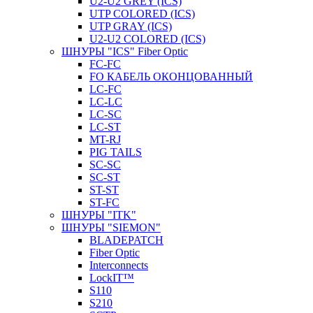
U2-U2 GREY (ICS)
UTP COLORED (ICS)
UTP GRAY (ICS)
U2-U2 COLORED (ICS)
ШНУРЫ "ICS" Fiber Optic
FC-FC
FO КАБЕЛЬ ОКОНЦОВАННЫЙ
LC-FC
LC-LC
LC-SC
LС-ST
MT-RJ
PIG TAILS
SC-SC
SC-ST
ST-ST
ST-FC
ШНУРЫ "ITK"
ШНУРЫ "SIEMON"
BLADEPATCH
Fiber Optic
Interconnects
LockIT™
S110
S210