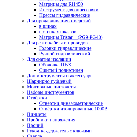
Матрицы для RH450
Инструмент для опрессовки
Прессы гидравлические
Для продавливания отверстий
в шинах
в стенках шкафов
Матрицы Tristar + (PG9-PG48)
Для резки кабеля и проводов
Головки гидравлические
Ручной гидравлический
Для снятия изоляции
Оболочка ПВХ
Сшитый полиэтилен
Доп инструменты и аксессуары
Шарнирно-губцевый
Монтажные пистолеты
Наборы инструментов
Отвёртки
Отвёртки динамометрические
Отвёртки изолированные 1000В
Пинцеты
Пробники напряжения
Прочий
Рукоятка-держатель с ключами
Сверла