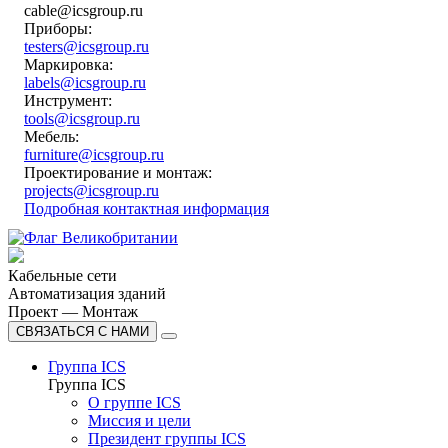
cable@icsgroup.ru
Приборы:
testers@icsgroup.ru
Маркировка:
labels@icsgroup.ru
Инструмент:
tools@icsgroup.ru
Мебель:
furniture@icsgroup.ru
Проектирование и монтаж:
projects@icsgroup.ru
Подробная контактная информация
Кабельные сети
Автоматизация зданий
Проект — Монтаж
СВЯЗАТЬСЯ С НАМИ
Группа ICS
Группа ICS
О группе ICS
Миссия и цели
Президент группы ICS