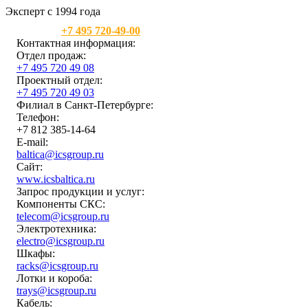
Эксперт с 1994 года
Москва:
+7 495 720-49-00
Контактная информация:
Отдел продаж:
+7 495 720 49 08
Проектный отдел:
+7 495 720 49 03
Филиал в Санкт-Петербурге:
Телефон:
+7 812 385-14-64
E-mail:
baltica@icsgroup.ru
Сайт:
www.icsbaltica.ru
Запрос продукции и услуг:
Компоненты СКС:
telecom@icsgroup.ru
Электротехника:
electro@icsgroup.ru
Шкафы:
racks@icsgroup.ru
Лотки и короба:
trays@icsgroup.ru
Кабель: