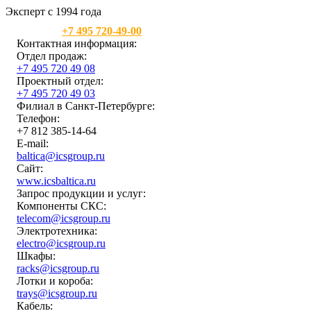
Эксперт с 1994 года
Москва:
+7 495 720-49-00
Контактная информация:
Отдел продаж:
+7 495 720 49 08
Проектный отдел:
+7 495 720 49 03
Филиал в Санкт-Петербурге:
Телефон:
+7 812 385-14-64
E-mail:
baltica@icsgroup.ru
Сайт:
www.icsbaltica.ru
Запрос продукции и услуг:
Компоненты СКС:
telecom@icsgroup.ru
Электротехника:
electro@icsgroup.ru
Шкафы:
racks@icsgroup.ru
Лотки и короба:
trays@icsgroup.ru
Кабель: