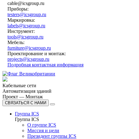
cable@icsgroup.ru
Приборы:
testers@icsgroup.ru
Маркировка:
labels@icsgroup.ru
Инструмент:
tools@icsgroup.ru
Мебель:
furniture@icsgroup.ru
Проектирование и монтаж:
projects@icsgroup.ru
Подробная контактная информация
Кабельные сети
Автоматизация зданий
Проект — Монтаж
СВЯЗАТЬСЯ С НАМИ
Группа ICS
Группа ICS
О группе ICS
Миссия и цели
Президент группы ICS