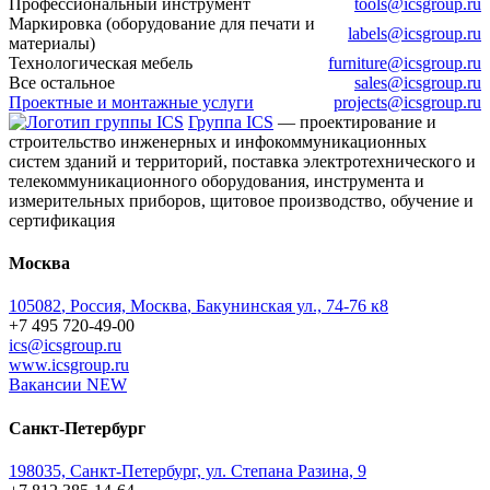
Профессиональный инструмент
tools@icsgroup.ru
Маркировка (оборудование для печати и
labels@icsgroup.ru
материалы)
Технологическая мебель
furniture@icsgroup.ru
Все остальное
sales@icsgroup.ru
Проектные и монтажные услуги
projects@icsgroup.ru
Группа ICS
— проектирование и
строительство инженерных и инфокоммуникационных
систем зданий и территорий, поставка электротехнического и
телекоммуникационного оборудования, инструмента и
измерительных приборов, щитовое производство, обучение и
сертификация
Москва
105082
,
Россия, Москва
,
Бакунинская ул., 74-76 к8
+7 495 720-49-00
ics@icsgroup.ru
www.icsgroup.ru
Вакансии
NEW
Санкт-Петербург
198035, Санкт-Петербург, ул. Степана Разина, 9