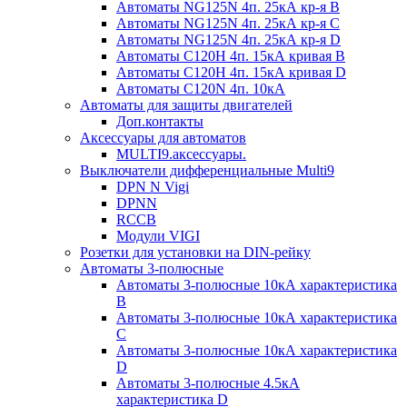
Автоматы NG125N 4п. 25кА кр-я B
Автоматы NG125N 4п. 25кА кр-я C
Автоматы NG125N 4п. 25кА кр-я D
Автоматы С120H 4п. 15кА кривая B
Автоматы С120H 4п. 15кА кривая D
Автоматы С120N 4п. 10кА
Автоматы для защиты двигателей
Доп.контакты
Аксессуары для автоматов
MULTI9.аксессуары.
Выключатели дифференциальные Multi9
DPN N Vigi
DPNN
RCCB
Модули VIGI
Розетки для установки на DIN-рейку
Автоматы 3-полюсные
Автоматы 3-полюсные 10кА характеристика
B
Автоматы 3-полюсные 10кА характеристика
C
Автоматы 3-полюсные 10кА характеристика
D
Автоматы 3-полюсные 4.5кА
характеристика D