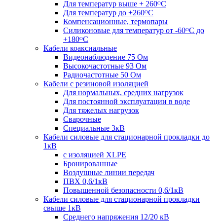
Для температур выше + 260ᴼС
Для температур до +260ᴼС
Компенсационные, термопары
Силиконовые для температур от -60ᴼC до
+180ᴼС
Кабели коаксиальные
Видеонаблюдение 75 Ом
Высокочастотные 93 Ом
Радиочастотные 50 Ом
Кабели с резиновой изоляцией
Для нормальных, средних нагрузок
Для постоянной эксплуатации в воде
Для тяжелых нагрузок
Сварочные
Специальные 3кВ
Кабели силовые для стационарной прокладки до
1кВ
c изоляцией XLPE
Бронированные
Воздушные линии передач
ПВХ 0,6/1кВ
Повышенной безопасности 0,6/1кВ
Кабели силовые для стационарной прокладки
свыше 1кВ
Среднего напряжения 12/20 кВ