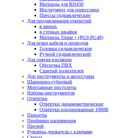
Матрицы для RH450
Инструмент для опрессовки
Прессы гидравлические
Для продавливания отверстий
в шинах
в стенках шкафов
Матрицы Tristar + (PG9-PG48)
Для резки кабеля и проводов
Головки гидравлические
Ручной гидравлический
Для снятия изоляции
Оболочка ПВХ
Сшитый полиэтилен
Доп инструменты и аксессуары
Шарнирно-губцевый
Монтажные пистолеты
Наборы инструментов
Отвёртки
Отвёртки динамометрические
Отвёртки изолированные 1000В
Пинцеты
Пробники напряжения
Прочий
Рукоятка-держатель с ключами
Сверла