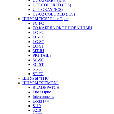
U2-U2 GREY (ICS)
UTP COLORED (ICS)
UTP GRAY (ICS)
U2-U2 COLORED (ICS)
ШНУРЫ "ICS" Fiber Optic
FC-FC
FO КАБЕЛЬ ОКОНЦОВАННЫЙ
LC-FC
LC-LC
LC-SC
LС-ST
MT-RJ
PIG TAILS
SC-SC
SC-ST
ST-ST
ST-FC
ШНУРЫ "ITK"
ШНУРЫ "SIEMON"
BLADEPATCH
Fiber Optic
Interconnects
LockIT™
S110
S210