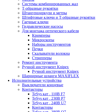
Системы комбинированных жал
Т-образные рукоятки
Штангенциркули и метры
Штифтовые ключи и Т-образные рукоятки
Гаечные ключи
Гидравлические насосы
Для монтажа оптического кабеля
Кримперы
Микроскопы
Наборы инструментов
Печки
Скалыватели волокна
Стрипперы
Ремонт инструмента
Ручной инструмент Knipex
Ручной инструмент Knipex
Шарнирные шланги MAXIFLEX
Исполнительные устройства
Выключатели концевые
Контакторы
TeSys кат . 110В F7
TeSys кат . 230В P7
TeSys кат . 240В U7
Контакторы
TeSys кат . 380В Q7