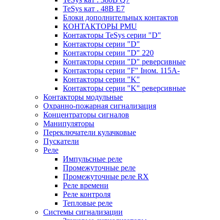
TeSys кат . 48В E7
Блоки дополнительных контактов
КОНТАКТОРЫ PMU
Контакторы TeSys серии "D"
Контакторы серии "D"
Контакторы серии "D" 220
Контакторы серии "D" реверсивные
Контакторы серии "F" Iном. 115А-
Контакторы серии "K"
Контакторы серии "K" реверсивные
Контакторы модульные
Охранно-пожарная сигнализация
Концентраторы сигналов
Манипуляторы
Переключатели кулачковые
Пускатели
Реле
Импульсные реле
Промежуточные реле
Промежуточные реле RX
Реле времени
Реле контроля
Тепловые реле
Системы сигнализации