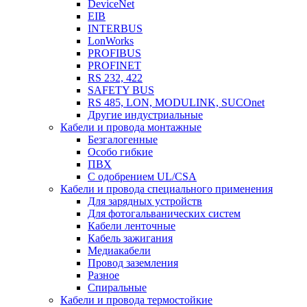
DeviceNet
EIB
INTERBUS
LonWorks
PROFIBUS
PROFINET
RS 232, 422
SAFETY BUS
RS 485, LON, MODULINK, SUCOnet
Другие индустриальные
Кабели и провода монтажные
Безгалогенные
Особо гибкие
ПВХ
С одобрением UL/CSA
Кабели и провода специального применения
Для зарядных устройств
Для фотогальванических систем
Кабели ленточные
Кабель зажигания
Медиакабели
Провод заземления
Разное
Спиральные
Кабели и провода термостойкие