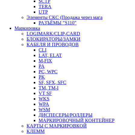
SCTP
TERA
UTP
Элементы СКС (Продажа через мага
РАЗЪЁМЫ "S110"
Маркировка
LOGIMARK/CLIP-CARD
БЛОКИРАТОРЫ/ЗАМКИ
КАБЕЛЯ И ПРОВОДОВ
CLI
LAT, ELAT
M-FIX
PA
PC, WРС
PK
SF, SFX, SFC
TM, TM-I
VT SF
WKS
WPA
WSM
ДИСПЕСЕРЫ/РОЛЛЕРЫ
МАРКИРОВОЧНЫЙ КОНТЕЙНЕР
КАРТЫ С МАРКИРОВКОЙ
КЛЕММ