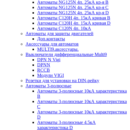
Автоматы NG125N 4п. 25кА кр-я B
Автоматы NG125N 4п. 25кА кр-я C
Автоматы NG125N 4п. 25кА кр-я D
Автоматы С120H 4п. 15кА кривая B
Автоматы С120H 4п. 15кА кривая D
Автоматы С120N 4п. 10кА
Автоматы для защиты двигателей
Доп.контакты
Аксессуары для автоматов
MULTI9.аксессуары.
Выключатели дифференциальные Multi9
DPN N Vigi
DPNN
RCCB
Модули VIGI
Розетки для установки на DIN-рейку
Автоматы 3-полюсные
Автоматы 3-полюсные 10кА характеристика
B
Автоматы 3-полюсные 10кА характеристика
C
Автоматы 3-полюсные 10кА характеристика
D
Автоматы 3-полюсные 4.5кА
характеристика D