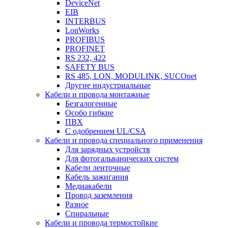
DeviceNet
EIB
INTERBUS
LonWorks
PROFIBUS
PROFINET
RS 232, 422
SAFETY BUS
RS 485, LON, MODULINK, SUCOnet
Другие индустриальные
Кабели и провода монтажные
Безгалогенные
Особо гибкие
ПВХ
С одобрением UL/CSA
Кабели и провода специального применения
Для зарядных устройств
Для фотогальванических систем
Кабели ленточные
Кабель зажигания
Медиакабели
Провод заземления
Разное
Спиральные
Кабели и провода термостойкие