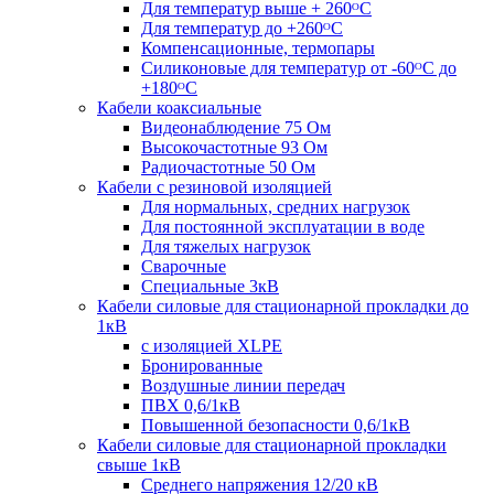
Для температур выше + 260ᴼС
Для температур до +260ᴼС
Компенсационные, термопары
Силиконовые для температур от -60ᴼC до
+180ᴼС
Кабели коаксиальные
Видеонаблюдение 75 Ом
Высокочастотные 93 Ом
Радиочастотные 50 Ом
Кабели с резиновой изоляцией
Для нормальных, средних нагрузок
Для постоянной эксплуатации в воде
Для тяжелых нагрузок
Сварочные
Специальные 3кВ
Кабели силовые для стационарной прокладки до
1кВ
c изоляцией XLPE
Бронированные
Воздушные линии передач
ПВХ 0,6/1кВ
Повышенной безопасности 0,6/1кВ
Кабели силовые для стационарной прокладки
свыше 1кВ
Среднего напряжения 12/20 кВ