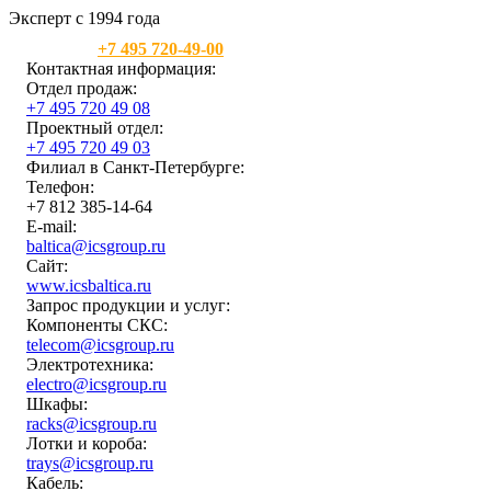
Эксперт с 1994 года
Москва:
+7 495 720-49-00
Контактная информация:
Отдел продаж:
+7 495 720 49 08
Проектный отдел:
+7 495 720 49 03
Филиал в Санкт-Петербурге:
Телефон:
+7 812 385-14-64
E-mail:
baltica@icsgroup.ru
Сайт:
www.icsbaltica.ru
Запрос продукции и услуг:
Компоненты СКС:
telecom@icsgroup.ru
Электротехника:
electro@icsgroup.ru
Шкафы:
racks@icsgroup.ru
Лотки и короба:
trays@icsgroup.ru
Кабель: