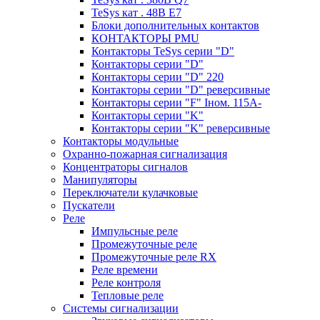
TeSys кат . 48В E7
Блоки дополнительных контактов
КОНТАКТОРЫ PMU
Контакторы TeSys серии "D"
Контакторы серии "D"
Контакторы серии "D" 220
Контакторы серии "D" реверсивные
Контакторы серии "F" Iном. 115А-
Контакторы серии "K"
Контакторы серии "K" реверсивные
Контакторы модульные
Охранно-пожарная сигнализация
Концентраторы сигналов
Манипуляторы
Переключатели кулачковые
Пускатели
Реле
Импульсные реле
Промежуточные реле
Промежуточные реле RX
Реле времени
Реле контроля
Тепловые реле
Системы сигнализации