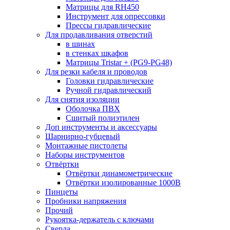
Матрицы для RH450
Инструмент для опрессовки
Прессы гидравлические
Для продавливания отверстий
в шинах
в стенках шкафов
Матрицы Tristar + (PG9-PG48)
Для резки кабеля и проводов
Головки гидравлические
Ручной гидравлический
Для снятия изоляции
Оболочка ПВХ
Сшитый полиэтилен
Доп инструменты и аксессуары
Шарнирно-губцевый
Монтажные пистолеты
Наборы инструментов
Отвёртки
Отвёртки динамометрические
Отвёртки изолированные 1000В
Пинцеты
Пробники напряжения
Прочий
Рукоятка-держатель с ключами
Сверла