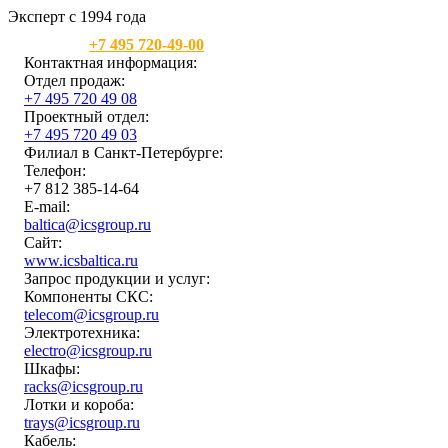
Эксперт с 1994 года
Москва:
+7 495 720-49-00
Контактная информация:
Отдел продаж:
+7 495 720 49 08
Проектный отдел:
+7 495 720 49 03
Филиал в Санкт-Петербурге:
Телефон:
+7 812 385-14-64
E-mail:
baltica@icsgroup.ru
Сайт:
www.icsbaltica.ru
Запрос продукции и услуг:
Компоненты СКС:
telecom@icsgroup.ru
Электротехника:
electro@icsgroup.ru
Шкафы:
racks@icsgroup.ru
Лотки и короба:
trays@icsgroup.ru
Кабель: