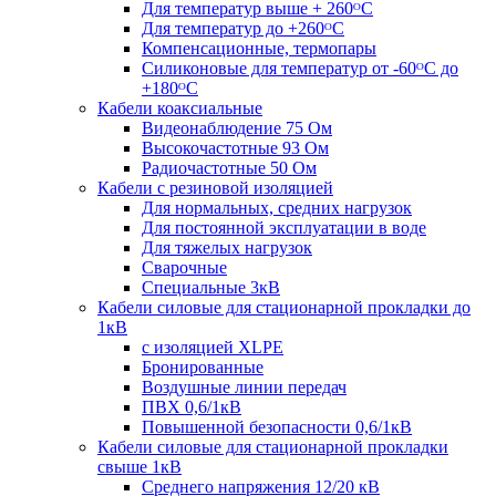
Для температур выше + 260ᴼС
Для температур до +260ᴼС
Компенсационные, термопары
Силиконовые для температур от -60ᴼC до
+180ᴼС
Кабели коаксиальные
Видеонаблюдение 75 Ом
Высокочастотные 93 Ом
Радиочастотные 50 Ом
Кабели с резиновой изоляцией
Для нормальных, средних нагрузок
Для постоянной эксплуатации в воде
Для тяжелых нагрузок
Сварочные
Специальные 3кВ
Кабели силовые для стационарной прокладки до
1кВ
c изоляцией XLPE
Бронированные
Воздушные линии передач
ПВХ 0,6/1кВ
Повышенной безопасности 0,6/1кВ
Кабели силовые для стационарной прокладки
свыше 1кВ
Среднего напряжения 12/20 кВ