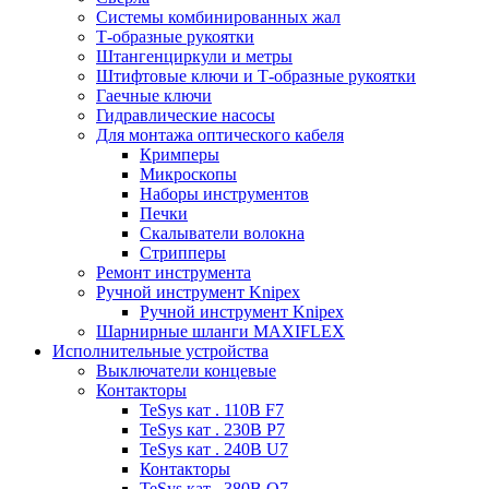
Системы комбинированных жал
Т-образные рукоятки
Штангенциркули и метры
Штифтовые ключи и Т-образные рукоятки
Гаечные ключи
Гидравлические насосы
Для монтажа оптического кабеля
Кримперы
Микроскопы
Наборы инструментов
Печки
Скалыватели волокна
Стрипперы
Ремонт инструмента
Ручной инструмент Knipex
Ручной инструмент Knipex
Шарнирные шланги MAXIFLEX
Исполнительные устройства
Выключатели концевые
Контакторы
TeSys кат . 110В F7
TeSys кат . 230В P7
TeSys кат . 240В U7
Контакторы
TeSys кат . 380В Q7