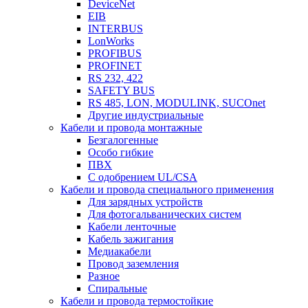
DeviceNet
EIB
INTERBUS
LonWorks
PROFIBUS
PROFINET
RS 232, 422
SAFETY BUS
RS 485, LON, MODULINK, SUCOnet
Другие индустриальные
Кабели и провода монтажные
Безгалогенные
Особо гибкие
ПВХ
С одобрением UL/CSA
Кабели и провода специального применения
Для зарядных устройств
Для фотогальванических систем
Кабели ленточные
Кабель зажигания
Медиакабели
Провод заземления
Разное
Спиральные
Кабели и провода термостойкие