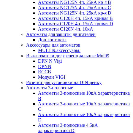
Автоматы NG125N 4п. 25кА кр-я B
Автоматы NG125N 4п. 25кА кр-я C
Автоматы NG125N 4п. 25кА кр-я D
Автоматы С120H 4п. 15кА кривая B
Автоматы С120H 4п. 15кА кривая D
Автоматы С120N 4п. 10кА
Автоматы для защиты двигателей
Доп.контакты
Аксессуары для автоматов
MULTI9.аксессуары.
Выключатели дифференциальные Multi9
DPN N Vigi
DPNN
RCCB
Модули VIGI
Розетки для установки на DIN-рейку
Автоматы 3-полюсные
Автоматы 3-полюсные 10кА характеристика
B
Автоматы 3-полюсные 10кА характеристика
C
Автоматы 3-полюсные 10кА характеристика
D
Автоматы 3-полюсные 4.5кА
характеристика D