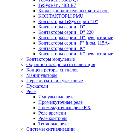
TeSys кат . 48В E7
Блоки дополнительных контактов
КОНТАКТОРЫ PMU
Контакторы TeSys серии "D"
Контакторы серии "D"
Контакторы серии "D" 220
Контакторы серии "D" реверсивные
Контакторы серии "F" Iном. 115А-
Контакторы серии "K"
Контакторы серии "K" реверсивные
Контакторы модульные
Охранно-пожарная сигнализация
Концентраторы сигналов
Манипуляторы
Переключатели кулачковые
Пускатели
Реле
Импульсные реле
Промежуточные реле
Промежуточные реле RX
Реле времени
Реле контроля
Тепловые реле
Системы сигнализации