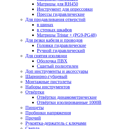
Матрицы для RH450
Инструмент для опрессовки
Прессы гидравлические
Для продавливания отверстий
в шинах
в стенках шкафов
Матрицы Tristar + (PG9-PG48)
Для резки кабеля и проводов
Головки гидравлические
Ручной гидравлический
Для снятия изоляции
Оболочка ПВХ
Сшитый полиэтилен
Доп инструменты и аксессуары
Шарнирно-губцевый
Монтажные пистолеты
Наборы инструментов
Отвёртки
Отвёртки динамометрические
Отвёртки изолированные 1000В
Пинцеты
Пробники напряжения
Прочий
Рукоятка-держатель с ключами
Сверла