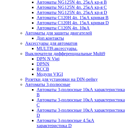
Автоматы NG125N 4п. 25кА кр-я B
Автоматы NG125N 4п. 25кА кр-я C
Автоматы NG125N 4п. 25кА кр-я D
Автоматы С120H 4п. 15кА кривая B
Автоматы С120H 4п. 15кА кривая D
Автоматы С120N 4п. 10кА
Автоматы для защиты двигателей
Доп.контакты
Аксессуары для автоматов
MULTI9.аксессуары.
Выключатели дифференциальные Multi9
DPN N Vigi
DPNN
RCCB
Модули VIGI
Розетки для установки на DIN-рейку
Автоматы 3-полюсные
Автоматы 3-полюсные 10кА характеристика
B
Автоматы 3-полюсные 10кА характеристика
C
Автоматы 3-полюсные 10кА характеристика
D
Автоматы 3-полюсные 4.5кА
характеристика D