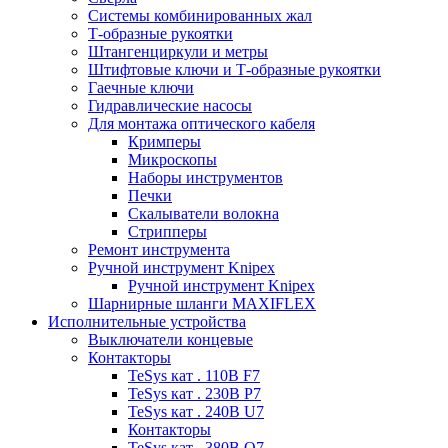
Системы комбинированных жал
Т-образные рукоятки
Штангенциркули и метры
Штифтовые ключи и Т-образные рукоятки
Гаечные ключи
Гидравлические насосы
Для монтажа оптического кабеля
Кримперы
Микроскопы
Наборы инструментов
Печки
Скалыватели волокна
Стрипперы
Ремонт инструмента
Ручной инструмент Knipex
Ручной инструмент Knipex
Шарнирные шланги MAXIFLEX
Исполнительные устройства
Выключатели концевые
Контакторы
TeSys кат . 110В F7
TeSys кат . 230В P7
TeSys кат . 240В U7
Контакторы
TeSys кат . 380В Q7