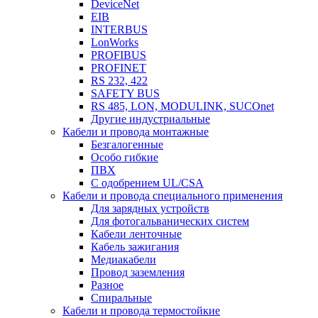
DeviceNet
EIB
INTERBUS
LonWorks
PROFIBUS
PROFINET
RS 232, 422
SAFETY BUS
RS 485, LON, MODULINK, SUCOnet
Другие индустриальные
Кабели и провода монтажные
Безгалогенные
Особо гибкие
ПВХ
С одобрением UL/CSA
Кабели и провода специального применения
Для зарядных устройств
Для фотогальванических систем
Кабели ленточные
Кабель зажигания
Медиакабели
Провод заземления
Разное
Спиральные
Кабели и провода термостойкие