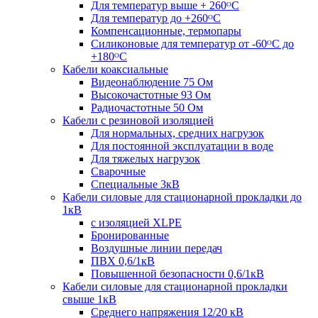
Для температур выше + 260ᴼС
Для температур до +260ᴼС
Компенсационные, термопары
Силиконовые для температур от -60ᴼC до
+180ᴼС
Кабели коаксиальные
Видеонаблюдение 75 Ом
Высокочастотные 93 Ом
Радиочастотные 50 Ом
Кабели с резиновой изоляцией
Для нормальных, средних нагрузок
Для постоянной эксплуатации в воде
Для тяжелых нагрузок
Сварочные
Специальные 3кВ
Кабели силовые для стационарной прокладки до
1кВ
c изоляцией XLPE
Бронированные
Воздушные линии передач
ПВХ 0,6/1кВ
Повышенной безопасности 0,6/1кВ
Кабели силовые для стационарной прокладки
свыше 1кВ
Среднего напряжения 12/20 кВ