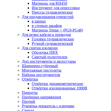
Матрицы для RH450
Инструмент для опрессовки
Прессы гидравлические
Для продавливания отверстий
в шинах
в стенках шкафов
Матрицы Tristar + (PG9-PG48)
Для резки кабеля и проводов
Головки гидравлические
Ручной гидравлический
Для снятия изоляции
Оболочка ПВХ
Сшитый полиэтилен
Доп инструменты и аксессуары
Шарнирно-губцевый
Монтажные пистолеты
Наборы инструментов
Отвёртки
Отвёртки динамометрические
Отвёртки изолированные 1000В
Пинцеты
Пробники напряжения
Прочий
Рукоятка-держатель с ключами
Сверла