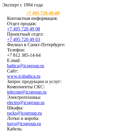
Эксперт с 1994 года
Москва:
+7 495 720-49-00
Контактная информация:
Отдел продаж:
+7 495 720 49 08
Проектный отдел:
+7 495 720 49 03
Филиал в Санкт-Петербурге:
Телефон:
+7 812 385-14-64
E-mail:
baltica@icsgroup.ru
Сайт:
www.icsbaltica.ru
Запрос продукции и услуг:
Компоненты СКС:
telecom@icsgroup.ru
Электротехника:
electro@icsgroup.ru
Шкафы:
racks@icsgroup.ru
Лотки и короба:
trays@icsgroup.ru
Кабель: