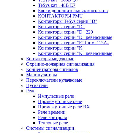
TeSys кат . 48В E7
Блоки дополнительных контактов
КОНТАКТОРЫ PMU
Контакторы TeSys серии "D"
Контакторы серии "D"
Контакторы серии "D" 220
Контакторы серии "D" реверсивные
Контакторы серии "F" Iном. 115А-
Контакторы серии "K"
Контакторы серии "K" реверсивные
Контакторы модульные
Охранно-пожарная сигнализация
Концентраторы сигналов
Манипуляторы
Переключатели кулачковые
Пускатели
Реле
Импульсные реле
Промежуточные реле
Промежуточные реле RX
Реле времени
Реле контроля
Тепловые реле
Системы сигнализации