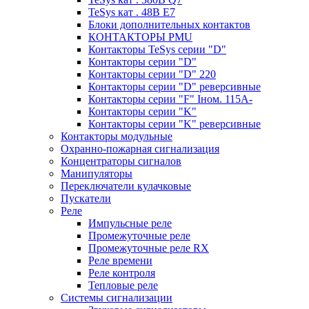
TeSys кат . 48В E7
Блоки дополнительных контактов
КОНТАКТОРЫ PMU
Контакторы TeSys серии "D"
Контакторы серии "D"
Контакторы серии "D" 220
Контакторы серии "D" реверсивные
Контакторы серии "F" Iном. 115А-
Контакторы серии "K"
Контакторы серии "K" реверсивные
Контакторы модульные
Охранно-пожарная сигнализация
Концентраторы сигналов
Манипуляторы
Переключатели кулачковые
Пускатели
Реле
Импульсные реле
Промежуточные реле
Промежуточные реле RX
Реле времени
Реле контроля
Тепловые реле
Системы сигнализации