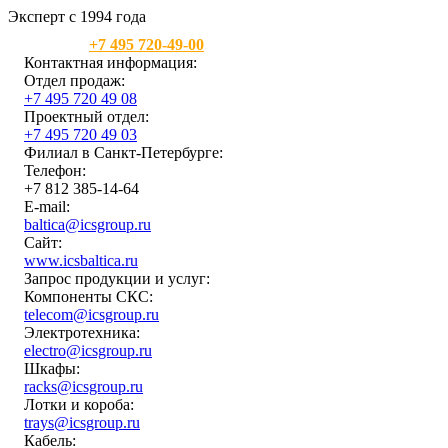
Эксперт с 1994 года
Москва:
+7 495 720-49-00
Контактная информация:
Отдел продаж:
+7 495 720 49 08
Проектный отдел:
+7 495 720 49 03
Филиал в Санкт-Петербурге:
Телефон:
+7 812 385-14-64
E-mail:
baltica@icsgroup.ru
Сайт:
www.icsbaltica.ru
Запрос продукции и услуг:
Компоненты СКС:
telecom@icsgroup.ru
Электротехника:
electro@icsgroup.ru
Шкафы:
racks@icsgroup.ru
Лотки и короба:
trays@icsgroup.ru
Кабель: