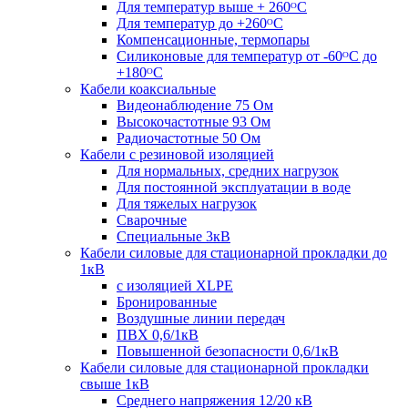
Для температур выше + 260ᴼС
Для температур до +260ᴼС
Компенсационные, термопары
Силиконовые для температур от -60ᴼC до
+180ᴼС
Кабели коаксиальные
Видеонаблюдение 75 Ом
Высокочастотные 93 Ом
Радиочастотные 50 Ом
Кабели с резиновой изоляцией
Для нормальных, средних нагрузок
Для постоянной эксплуатации в воде
Для тяжелых нагрузок
Сварочные
Специальные 3кВ
Кабели силовые для стационарной прокладки до
1кВ
c изоляцией XLPE
Бронированные
Воздушные линии передач
ПВХ 0,6/1кВ
Повышенной безопасности 0,6/1кВ
Кабели силовые для стационарной прокладки
свыше 1кВ
Среднего напряжения 12/20 кВ