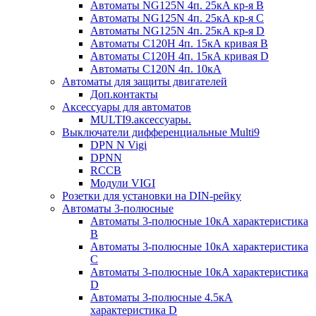
Автоматы NG125N 4п. 25кА кр-я B
Автоматы NG125N 4п. 25кА кр-я C
Автоматы NG125N 4п. 25кА кр-я D
Автоматы С120H 4п. 15кА кривая B
Автоматы С120H 4п. 15кА кривая D
Автоматы С120N 4п. 10кА
Автоматы для защиты двигателей
Доп.контакты
Аксессуары для автоматов
MULTI9.аксессуары.
Выключатели дифференциальные Multi9
DPN N Vigi
DPNN
RCCB
Модули VIGI
Розетки для установки на DIN-рейку
Автоматы 3-полюсные
Автоматы 3-полюсные 10кА характеристика
B
Автоматы 3-полюсные 10кА характеристика
C
Автоматы 3-полюсные 10кА характеристика
D
Автоматы 3-полюсные 4.5кА
характеристика D