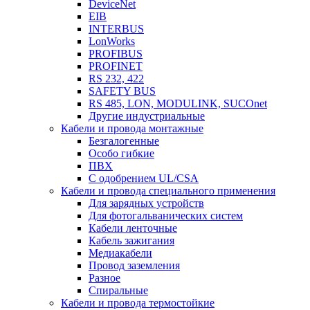
DeviceNet
EIB
INTERBUS
LonWorks
PROFIBUS
PROFINET
RS 232, 422
SAFETY BUS
RS 485, LON, MODULINK, SUCOnet
Другие индустриальные
Кабели и провода монтажные
Безгалогенные
Особо гибкие
ПВХ
С одобрением UL/CSA
Кабели и провода специального применения
Для зарядных устройств
Для фотогальванических систем
Кабели ленточные
Кабель зажигания
Медиакабели
Провод заземления
Разное
Спиральные
Кабели и провода термостойкие