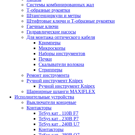
Системы комбинированных жал
Т-образные рукоятки
Штангенциркули и метры
Штифтовые ключи и Т-образные рукоятки
Гаечные ключи
Гидравлические насосы
Для монтажа оптического кабеля
Кримперы
Микроскопы
Наборы инструментов
Печки
Скалыватели волокна
Стрипперы
Ремонт инструмента
Ручной инструмент Knipex
Ручной инструмент Knipex
Шарнирные шланги MAXIFLEX
Исполнительные устройства
Выключатели концевые
Контакторы
TeSys кат . 110В F7
TeSys кат . 230В P7
TeSys кат . 240В U7
Контакторы
TeSys кат . 380В Q7