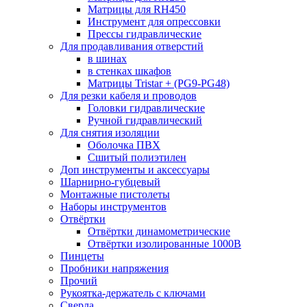
Матрицы для RH450
Инструмент для опрессовки
Прессы гидравлические
Для продавливания отверстий
в шинах
в стенках шкафов
Матрицы Tristar + (PG9-PG48)
Для резки кабеля и проводов
Головки гидравлические
Ручной гидравлический
Для снятия изоляции
Оболочка ПВХ
Сшитый полиэтилен
Доп инструменты и аксессуары
Шарнирно-губцевый
Монтажные пистолеты
Наборы инструментов
Отвёртки
Отвёртки динамометрические
Отвёртки изолированные 1000В
Пинцеты
Пробники напряжения
Прочий
Рукоятка-держатель с ключами
Сверла