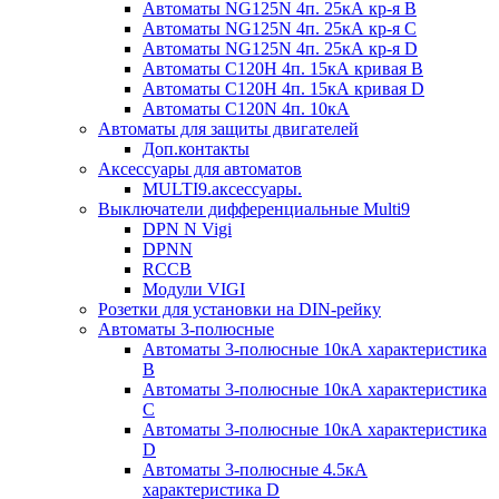
Автоматы NG125N 4п. 25кА кр-я B
Автоматы NG125N 4п. 25кА кр-я C
Автоматы NG125N 4п. 25кА кр-я D
Автоматы С120H 4п. 15кА кривая B
Автоматы С120H 4п. 15кА кривая D
Автоматы С120N 4п. 10кА
Автоматы для защиты двигателей
Доп.контакты
Аксессуары для автоматов
MULTI9.аксессуары.
Выключатели дифференциальные Multi9
DPN N Vigi
DPNN
RCCB
Модули VIGI
Розетки для установки на DIN-рейку
Автоматы 3-полюсные
Автоматы 3-полюсные 10кА характеристика
B
Автоматы 3-полюсные 10кА характеристика
C
Автоматы 3-полюсные 10кА характеристика
D
Автоматы 3-полюсные 4.5кА
характеристика D