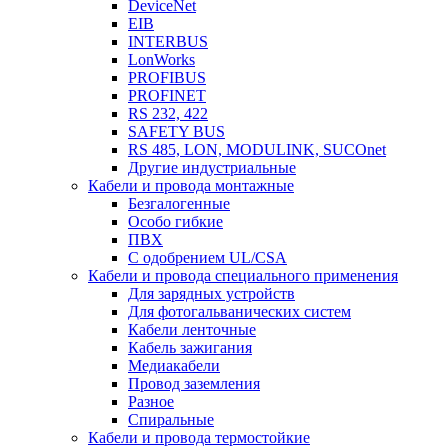
DeviceNet
EIB
INTERBUS
LonWorks
PROFIBUS
PROFINET
RS 232, 422
SAFETY BUS
RS 485, LON, MODULINK, SUCOnet
Другие индустриальные
Кабели и провода монтажные
Безгалогенные
Особо гибкие
ПВХ
С одобрением UL/CSA
Кабели и провода специального применения
Для зарядных устройств
Для фотогальванических систем
Кабели ленточные
Кабель зажигания
Медиакабели
Провод заземления
Разное
Спиральные
Кабели и провода термостойкие