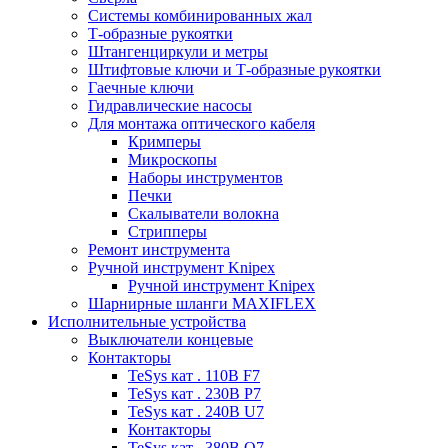
Системы комбинированных жал
Т-образные рукоятки
Штангенциркули и метры
Штифтовые ключи и Т-образные рукоятки
Гаечные ключи
Гидравлические насосы
Для монтажа оптического кабеля
Кримперы
Микроскопы
Наборы инструментов
Печки
Скалыватели волокна
Стрипперы
Ремонт инструмента
Ручной инструмент Knipex
Ручной инструмент Knipex
Шарнирные шланги MAXIFLEX
Исполнительные устройства
Выключатели концевые
Контакторы
TeSys кат . 110В F7
TeSys кат . 230В P7
TeSys кат . 240В U7
Контакторы
TeSys кат . 380В Q7