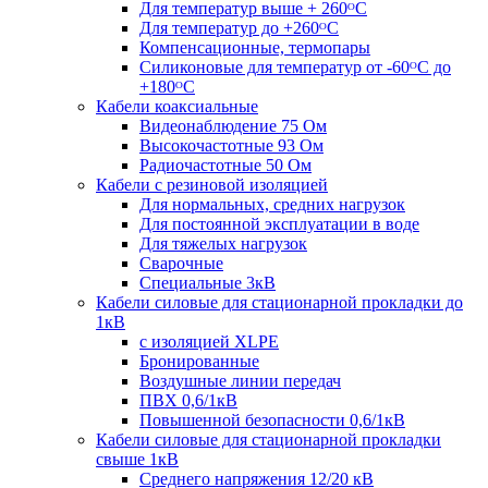
Для температур выше + 260ᴼС
Для температур до +260ᴼС
Компенсационные, термопары
Силиконовые для температур от -60ᴼC до
+180ᴼС
Кабели коаксиальные
Видеонаблюдение 75 Ом
Высокочастотные 93 Ом
Радиочастотные 50 Ом
Кабели с резиновой изоляцией
Для нормальных, средних нагрузок
Для постоянной эксплуатации в воде
Для тяжелых нагрузок
Сварочные
Специальные 3кВ
Кабели силовые для стационарной прокладки до
1кВ
c изоляцией XLPE
Бронированные
Воздушные линии передач
ПВХ 0,6/1кВ
Повышенной безопасности 0,6/1кВ
Кабели силовые для стационарной прокладки
свыше 1кВ
Среднего напряжения 12/20 кВ