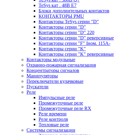
TeSys кат . 48В E7
Блоки дополнительных контактов
КОНТАКТОРЫ PMU
Контакторы TeSys серии "D"
Контакторы серии "D"
Контакторы серии "D" 220
Контакторы серии "D" реверсивные
Контакторы серии "F" Iном. 115А-
Контакторы серии "K"
Контакторы серии "K" реверсивные
Контакторы модульные
Охранно-пожарная сигнализация
Концентраторы сигналов
Манипуляторы
Переключатели кулачковые
Пускатели
Реле
Импульсные реле
Промежуточные реле
Промежуточные реле RX
Реле времени
Реле контроля
Тепловые реле
Системы сигнализации