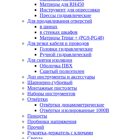
Матрицы для RH450
Инструмент для опрессовки
Прессы гидравлические
Для продавливания отверстий
в шинах
в стенках шкафов
Матрицы Tristar + (PG9-PG48)
Для резки кабеля и проводов
Головки гидравлические
Ручной гидравлический
Для снятия изоляции
Оболочка ПВХ
Сшитый полиэтилен
Доп инструменты и аксессуары
Шарнирно-губцевый
Монтажные пистолеты
Наборы инструментов
Отвёртки
Отвёртки динамометрические
Отвёртки изолированные 1000В
Пинцеты
Пробники напряжения
Прочий
Рукоятка-держатель с ключами
Сверла