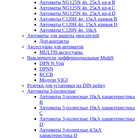
Автоматы NG125N 4п. 25кА кр-я B
Автоматы NG125N 4п. 25кА кр-я C
Автоматы NG125N 4п. 25кА кр-я D
Автоматы С120H 4п. 15кА кривая B
Автоматы С120H 4п. 15кА кривая D
Автоматы С120N 4п. 10кА
Автоматы для защиты двигателей
Доп.контакты
Аксессуары для автоматов
MULTI9.аксессуары.
Выключатели дифференциальные Multi9
DPN N Vigi
DPNN
RCCB
Модули VIGI
Розетки для установки на DIN-рейку
Автоматы 3-полюсные
Автоматы 3-полюсные 10кА характеристика
B
Автоматы 3-полюсные 10кА характеристика
C
Автоматы 3-полюсные 10кА характеристика
D
Автоматы 3-полюсные 4.5кА
характеристика D