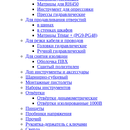
Матрицы для RH450
Инструмент для опрессовки
Прессы гидравлические
Для продавливания отверстий
в шинах
в стенках шкафов
Матрицы Tristar + (PG9-PG48)
Для резки кабеля и проводов
Головки гидравлические
Ручной гидравлический
Для снятия изоляции
Оболочка ПВХ
Сшитый полиэтилен
Доп инструменты и аксессуары
Шарнирно-губцевый
Монтажные пистолеты
Наборы инструментов
Отвёртки
Отвёртки динамометрические
Отвёртки изолированные 1000В
Пинцеты
Пробники напряжения
Прочий
Рукоятка-держатель с ключами
Сверла