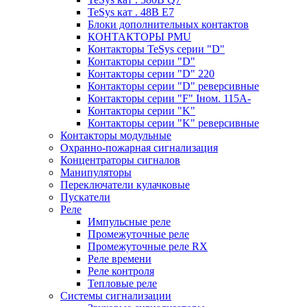
TeSys кат . 48В E7
Блоки дополнительных контактов
КОНТАКТОРЫ PMU
Контакторы TeSys серии "D"
Контакторы серии "D"
Контакторы серии "D" 220
Контакторы серии "D" реверсивные
Контакторы серии "F" Iном. 115А-
Контакторы серии "K"
Контакторы серии "K" реверсивные
Контакторы модульные
Охранно-пожарная сигнализация
Концентраторы сигналов
Манипуляторы
Переключатели кулачковые
Пускатели
Реле
Импульсные реле
Промежуточные реле
Промежуточные реле RX
Реле времени
Реле контроля
Тепловые реле
Системы сигнализации