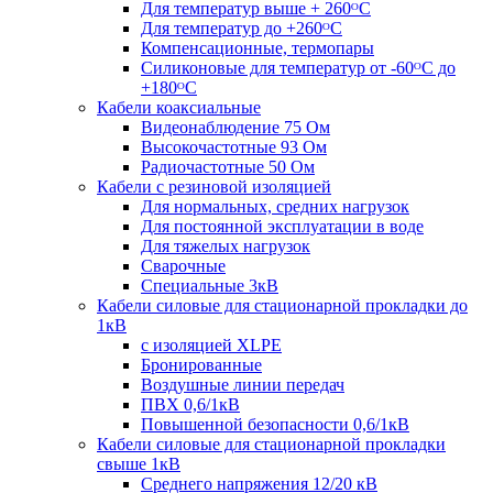
Для температур выше + 260ᴼС
Для температур до +260ᴼС
Компенсационные, термопары
Силиконовые для температур от -60ᴼC до
+180ᴼС
Кабели коаксиальные
Видеонаблюдение 75 Ом
Высокочастотные 93 Ом
Радиочастотные 50 Ом
Кабели с резиновой изоляцией
Для нормальных, средних нагрузок
Для постоянной эксплуатации в воде
Для тяжелых нагрузок
Сварочные
Специальные 3кВ
Кабели силовые для стационарной прокладки до
1кВ
c изоляцией XLPE
Бронированные
Воздушные линии передач
ПВХ 0,6/1кВ
Повышенной безопасности 0,6/1кВ
Кабели силовые для стационарной прокладки
свыше 1кВ
Среднего напряжения 12/20 кВ