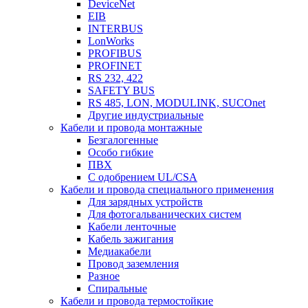
DeviceNet
EIB
INTERBUS
LonWorks
PROFIBUS
PROFINET
RS 232, 422
SAFETY BUS
RS 485, LON, MODULINK, SUCOnet
Другие индустриальные
Кабели и провода монтажные
Безгалогенные
Особо гибкие
ПВХ
С одобрением UL/CSA
Кабели и провода специального применения
Для зарядных устройств
Для фотогальванических систем
Кабели ленточные
Кабель зажигания
Медиакабели
Провод заземления
Разное
Спиральные
Кабели и провода термостойкие