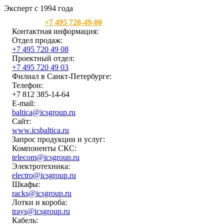
Эксперт с 1994 года
Москва:
+7 495 720-49-00
Контактная информация:
Отдел продаж:
+7 495 720 49 08
Проектный отдел:
+7 495 720 49 03
Филиал в Санкт-Петербурге:
Телефон:
+7 812 385-14-64
E-mail:
baltica@icsgroup.ru
Сайт:
www.icsbaltica.ru
Запрос продукции и услуг:
Компоненты СКС:
telecom@icsgroup.ru
Электротехника:
electro@icsgroup.ru
Шкафы:
racks@icsgroup.ru
Лотки и короба:
trays@icsgroup.ru
Кабель: