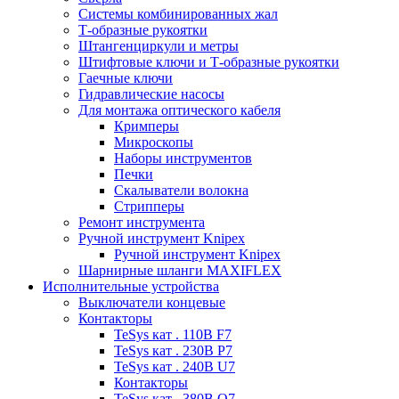
Системы комбинированных жал
Т-образные рукоятки
Штангенциркули и метры
Штифтовые ключи и Т-образные рукоятки
Гаечные ключи
Гидравлические насосы
Для монтажа оптического кабеля
Кримперы
Микроскопы
Наборы инструментов
Печки
Скалыватели волокна
Стрипперы
Ремонт инструмента
Ручной инструмент Knipex
Ручной инструмент Knipex
Шарнирные шланги MAXIFLEX
Исполнительные устройства
Выключатели концевые
Контакторы
TeSys кат . 110В F7
TeSys кат . 230В P7
TeSys кат . 240В U7
Контакторы
TeSys кат . 380В Q7