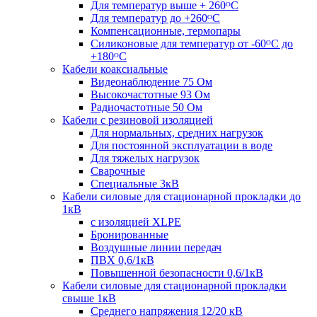
Для температур выше + 260ᴼС
Для температур до +260ᴼС
Компенсационные, термопары
Силиконовые для температур от -60ᴼC до
+180ᴼС
Кабели коаксиальные
Видеонаблюдение 75 Ом
Высокочастотные 93 Ом
Радиочастотные 50 Ом
Кабели с резиновой изоляцией
Для нормальных, средних нагрузок
Для постоянной эксплуатации в воде
Для тяжелых нагрузок
Сварочные
Специальные 3кВ
Кабели силовые для стационарной прокладки до
1кВ
c изоляцией XLPE
Бронированные
Воздушные линии передач
ПВХ 0,6/1кВ
Повышенной безопасности 0,6/1кВ
Кабели силовые для стационарной прокладки
свыше 1кВ
Среднего напряжения 12/20 кВ