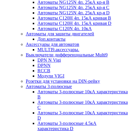
Автоматы NG125N 4п. 25кА кр-я B
Автоматы NG125N 4п. 25кА кр-я C
Автоматы NG125N 4п. 25кА кр-я D
Автоматы С120H 4п. 15кА кривая B
Автоматы С120H 4п. 15кА кривая D
Автоматы С120N 4п. 10кА
Автоматы для защиты двигателей
Доп.контакты
Аксессуары для автоматов
MULTI9.аксессуары.
Выключатели дифференциальные Multi9
DPN N Vigi
DPNN
RCCB
Модули VIGI
Розетки для установки на DIN-рейку
Автоматы 3-полюсные
Автоматы 3-полюсные 10кА характеристика
B
Автоматы 3-полюсные 10кА характеристика
C
Автоматы 3-полюсные 10кА характеристика
D
Автоматы 3-полюсные 4.5кА
характеристика D