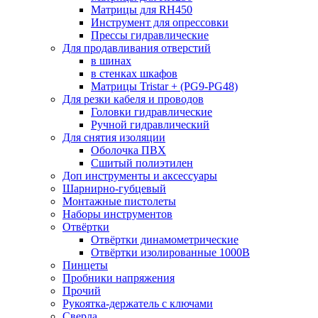
Матрицы для RH450
Инструмент для опрессовки
Прессы гидравлические
Для продавливания отверстий
в шинах
в стенках шкафов
Матрицы Tristar + (PG9-PG48)
Для резки кабеля и проводов
Головки гидравлические
Ручной гидравлический
Для снятия изоляции
Оболочка ПВХ
Сшитый полиэтилен
Доп инструменты и аксессуары
Шарнирно-губцевый
Монтажные пистолеты
Наборы инструментов
Отвёртки
Отвёртки динамометрические
Отвёртки изолированные 1000В
Пинцеты
Пробники напряжения
Прочий
Рукоятка-держатель с ключами
Сверла