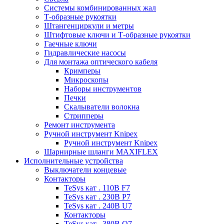
Системы комбинированных жал
Т-образные рукоятки
Штангенциркули и метры
Штифтовые ключи и Т-образные рукоятки
Гаечные ключи
Гидравлические насосы
Для монтажа оптического кабеля
Кримперы
Микроскопы
Наборы инструментов
Печки
Скалыватели волокна
Стрипперы
Ремонт инструмента
Ручной инструмент Knipex
Ручной инструмент Knipex
Шарнирные шланги MAXIFLEX
Исполнительные устройства
Выключатели концевые
Контакторы
TeSys кат . 110В F7
TeSys кат . 230В P7
TeSys кат . 240В U7
Контакторы
TeSys кат . 380В Q7