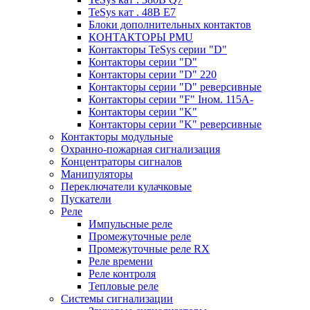
TeSys кат . 48В E7
Блоки дополнительных контактов
КОНТАКТОРЫ PMU
Контакторы TeSys серии "D"
Контакторы серии "D"
Контакторы серии "D" 220
Контакторы серии "D" реверсивные
Контакторы серии "F" Iном. 115А-
Контакторы серии "K"
Контакторы серии "K" реверсивные
Контакторы модульные
Охранно-пожарная сигнализация
Концентраторы сигналов
Манипуляторы
Переключатели кулачковые
Пускатели
Реле
Импульсные реле
Промежуточные реле
Промежуточные реле RX
Реле времени
Реле контроля
Тепловые реле
Системы сигнализации