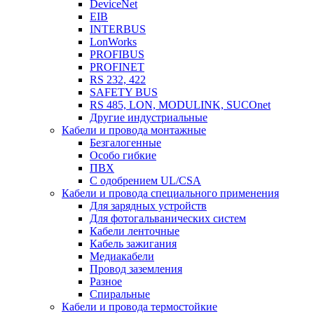
DeviceNet
EIB
INTERBUS
LonWorks
PROFIBUS
PROFINET
RS 232, 422
SAFETY BUS
RS 485, LON, MODULINK, SUCOnet
Другие индустриальные
Кабели и провода монтажные
Безгалогенные
Особо гибкие
ПВХ
С одобрением UL/CSA
Кабели и провода специального применения
Для зарядных устройств
Для фотогальванических систем
Кабели ленточные
Кабель зажигания
Медиакабели
Провод заземления
Разное
Спиральные
Кабели и провода термостойкие