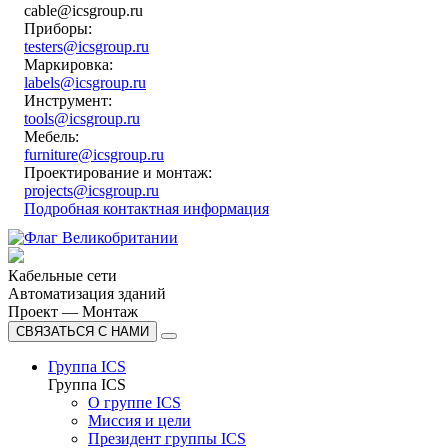
cable@icsgroup.ru
Приборы:
testers@icsgroup.ru
Маркировка:
labels@icsgroup.ru
Инструмент:
tools@icsgroup.ru
Мебель:
furniture@icsgroup.ru
Проектирование и монтаж:
projects@icsgroup.ru
Подробная контактная информация
Кабельные сети
Автоматизация зданий
Проект — Монтаж
СВЯЗАТЬСЯ С НАМИ
Группа ICS
Группа ICS
О группе ICS
Миссия и цели
Президент группы ICS