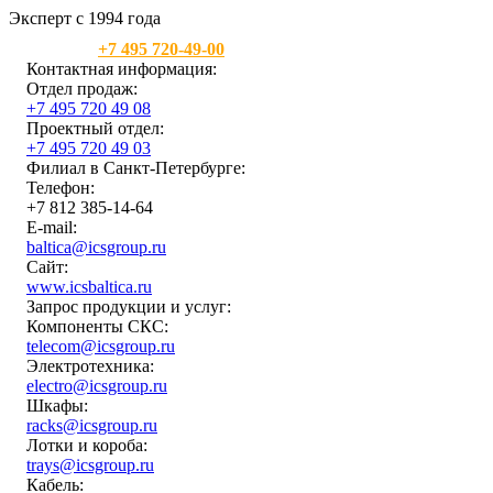
Эксперт с 1994 года
Москва:
+7 495 720-49-00
Контактная информация:
Отдел продаж:
+7 495 720 49 08
Проектный отдел:
+7 495 720 49 03
Филиал в Санкт-Петербурге:
Телефон:
+7 812 385-14-64
E-mail:
baltica@icsgroup.ru
Сайт:
www.icsbaltica.ru
Запрос продукции и услуг:
Компоненты СКС:
telecom@icsgroup.ru
Электротехника:
electro@icsgroup.ru
Шкафы:
racks@icsgroup.ru
Лотки и короба:
trays@icsgroup.ru
Кабель: