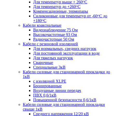
Для температур выше + 260ᴼС
Для температур до +260ᴼС
Компенсационные, термопары
Силиконовые для температур от -60ᴼC до
+180ᴼС
Кабели коаксиальные
Видеонаблюдение 75 Ом
Высокочастотные 93 Ом
Радиочастотные 50 Ом
Кабели с резиновой изоляцией
Для нормальных, средних нагрузок
Для постоянной эксплуатации в воде
Для тяжелых нагрузок
Сварочные
Специальные 3кВ
Кабели силовые для стационарной прокладки до
1кВ
c изоляцией XLPE
Бронированные
Воздушные линии передач
ПВХ 0,6/1кВ
Повышенной безопасности 0,6/1кВ
Кабели силовые для стационарной прокладки
свыше 1кВ
Среднего напряжения 12/20 кВ