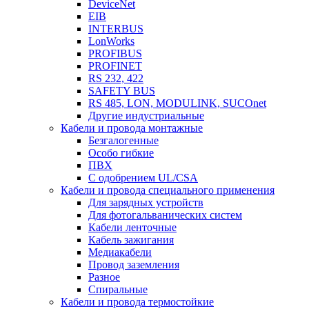
DeviceNet
EIB
INTERBUS
LonWorks
PROFIBUS
PROFINET
RS 232, 422
SAFETY BUS
RS 485, LON, MODULINK, SUCOnet
Другие индустриальные
Кабели и провода монтажные
Безгалогенные
Особо гибкие
ПВХ
С одобрением UL/CSA
Кабели и провода специального применения
Для зарядных устройств
Для фотогальванических систем
Кабели ленточные
Кабель зажигания
Медиакабели
Провод заземления
Разное
Спиральные
Кабели и провода термостойкие