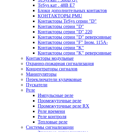
TeSys кат . 48В E7
Блоки дополнительных контактов
КОНТАКТОРЫ PMU
Контакторы TeSys серии "D"
Контакторы серии "D"
Контакторы серии "D" 220
Контакторы серии "D" реверсивные
Контакторы серии "F" Iном. 115А-
Контакторы серии "K"
Контакторы серии "K" реверсивные
Контакторы модульные
Охранно-пожарная сигнализация
Концентраторы сигналов
Манипуляторы
Переключатели кулачковые
Пускатели
Реле
Импульсные реле
Промежуточные реле
Промежуточные реле RX
Реле времени
Реле контроля
Тепловые реле
Системы сигнализации