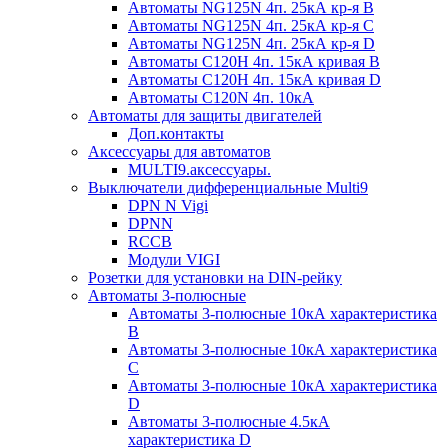
Автоматы NG125N 4п. 25кА кр-я B
Автоматы NG125N 4п. 25кА кр-я C
Автоматы NG125N 4п. 25кА кр-я D
Автоматы С120H 4п. 15кА кривая B
Автоматы С120H 4п. 15кА кривая D
Автоматы С120N 4п. 10кА
Автоматы для защиты двигателей
Доп.контакты
Аксессуары для автоматов
MULTI9.аксессуары.
Выключатели дифференциальные Multi9
DPN N Vigi
DPNN
RCCB
Модули VIGI
Розетки для установки на DIN-рейку
Автоматы 3-полюсные
Автоматы 3-полюсные 10кА характеристика
B
Автоматы 3-полюсные 10кА характеристика
C
Автоматы 3-полюсные 10кА характеристика
D
Автоматы 3-полюсные 4.5кА
характеристика D