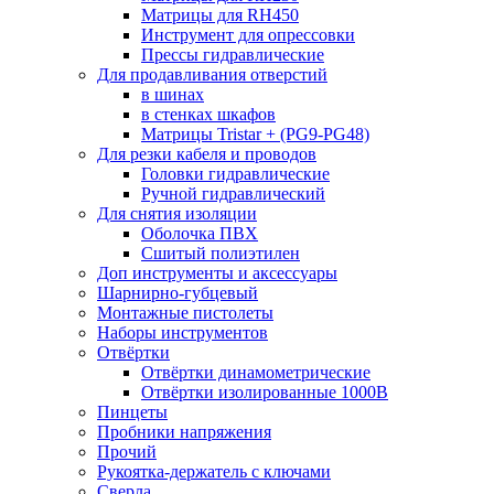
Матрицы для RH450
Инструмент для опрессовки
Прессы гидравлические
Для продавливания отверстий
в шинах
в стенках шкафов
Матрицы Tristar + (PG9-PG48)
Для резки кабеля и проводов
Головки гидравлические
Ручной гидравлический
Для снятия изоляции
Оболочка ПВХ
Сшитый полиэтилен
Доп инструменты и аксессуары
Шарнирно-губцевый
Монтажные пистолеты
Наборы инструментов
Отвёртки
Отвёртки динамометрические
Отвёртки изолированные 1000В
Пинцеты
Пробники напряжения
Прочий
Рукоятка-держатель с ключами
Сверла