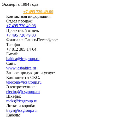
Эксперт с 1994 года
Москва:
+7 495 720-49-00
Контактная информация:
Отдел продаж:
+7 495 720 49 08
Проектный отдел:
+7 495 720 49 03
Филиал в Санкт-Петербурге:
Телефон:
+7 812 385-14-64
E-mail:
baltica@icsgroup.ru
Сайт:
www.icsbaltica.ru
Запрос продукции и услуг:
Компоненты СКС:
telecom@icsgroup.ru
Электротехника:
electro@icsgroup.ru
Шкафы:
racks@icsgroup.ru
Лотки и короба:
trays@icsgroup.ru
Кабель: