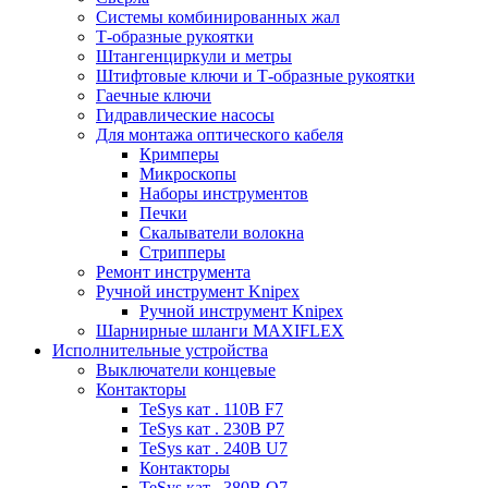
Системы комбинированных жал
Т-образные рукоятки
Штангенциркули и метры
Штифтовые ключи и Т-образные рукоятки
Гаечные ключи
Гидравлические насосы
Для монтажа оптического кабеля
Кримперы
Микроскопы
Наборы инструментов
Печки
Скалыватели волокна
Стрипперы
Ремонт инструмента
Ручной инструмент Knipex
Ручной инструмент Knipex
Шарнирные шланги MAXIFLEX
Исполнительные устройства
Выключатели концевые
Контакторы
TeSys кат . 110В F7
TeSys кат . 230В P7
TeSys кат . 240В U7
Контакторы
TeSys кат . 380В Q7