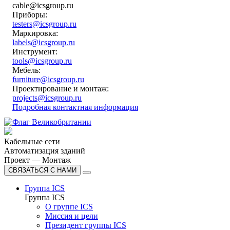
cable@icsgroup.ru
Приборы:
testers@icsgroup.ru
Маркировка:
labels@icsgroup.ru
Инструмент:
tools@icsgroup.ru
Мебель:
furniture@icsgroup.ru
Проектирование и монтаж:
projects@icsgroup.ru
Подробная контактная информация
Кабельные сети
Автоматизация зданий
Проект — Монтаж
СВЯЗАТЬСЯ С НАМИ
Группа ICS
Группа ICS
О группе ICS
Миссия и цели
Президент группы ICS