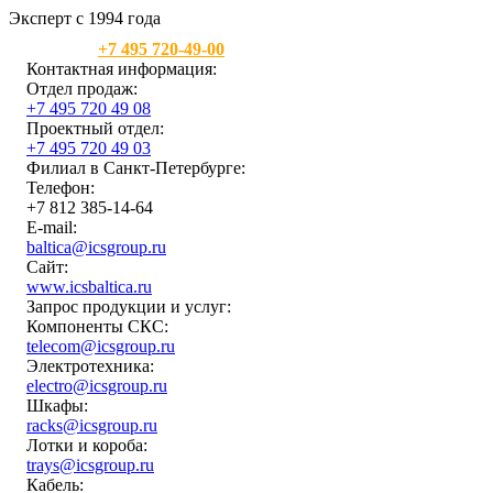
Эксперт с 1994 года
Москва:
+7 495 720-49-00
Контактная информация:
Отдел продаж:
+7 495 720 49 08
Проектный отдел:
+7 495 720 49 03
Филиал в Санкт-Петербурге:
Телефон:
+7 812 385-14-64
E-mail:
baltica@icsgroup.ru
Сайт:
www.icsbaltica.ru
Запрос продукции и услуг:
Компоненты СКС:
telecom@icsgroup.ru
Электротехника:
electro@icsgroup.ru
Шкафы:
racks@icsgroup.ru
Лотки и короба:
trays@icsgroup.ru
Кабель: