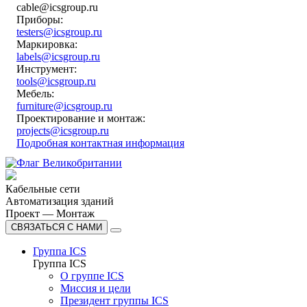
cable@icsgroup.ru
Приборы:
testers@icsgroup.ru
Маркировка:
labels@icsgroup.ru
Инструмент:
tools@icsgroup.ru
Мебель:
furniture@icsgroup.ru
Проектирование и монтаж:
projects@icsgroup.ru
Подробная контактная информация
Кабельные сети
Автоматизация зданий
Проект — Монтаж
СВЯЗАТЬСЯ С НАМИ
Группа ICS
Группа ICS
О группе ICS
Миссия и цели
Президент группы ICS