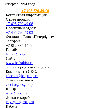
Эксперт с 1994 года
Москва:
+7 495 720-49-00
Контактная информация:
Отдел продаж:
+7 495 720 49 08
Проектный отдел:
+7 495 720 49 03
Филиал в Санкт-Петербурге:
Телефон:
+7 812 385-14-64
E-mail:
baltica@icsgroup.ru
Сайт:
www.icsbaltica.ru
Запрос продукции и услуг:
Компоненты СКС:
telecom@icsgroup.ru
Электротехника:
electro@icsgroup.ru
Шкафы:
racks@icsgroup.ru
Лотки и короба:
trays@icsgroup.ru
Кабель: