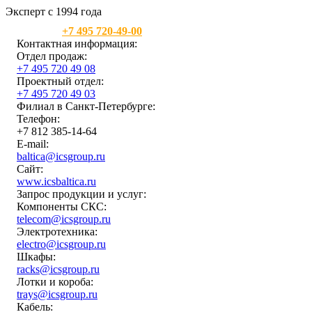
Эксперт с 1994 года
Москва:
+7 495 720-49-00
Контактная информация:
Отдел продаж:
+7 495 720 49 08
Проектный отдел:
+7 495 720 49 03
Филиал в Санкт-Петербурге:
Телефон:
+7 812 385-14-64
E-mail:
baltica@icsgroup.ru
Сайт:
www.icsbaltica.ru
Запрос продукции и услуг:
Компоненты СКС:
telecom@icsgroup.ru
Электротехника:
electro@icsgroup.ru
Шкафы:
racks@icsgroup.ru
Лотки и короба:
trays@icsgroup.ru
Кабель: