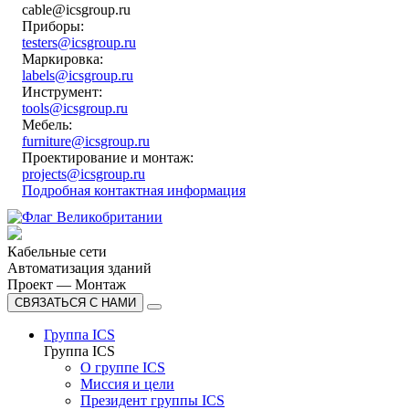
cable@icsgroup.ru
Приборы:
testers@icsgroup.ru
Маркировка:
labels@icsgroup.ru
Инструмент:
tools@icsgroup.ru
Мебель:
furniture@icsgroup.ru
Проектирование и монтаж:
projects@icsgroup.ru
Подробная контактная информация
Кабельные сети
Автоматизация зданий
Проект — Монтаж
СВЯЗАТЬСЯ С НАМИ
Группа ICS
Группа ICS
О группе ICS
Миссия и цели
Президент группы ICS