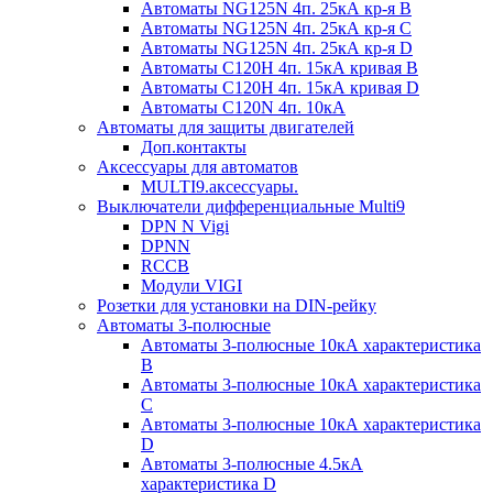
Автоматы NG125N 4п. 25кА кр-я B
Автоматы NG125N 4п. 25кА кр-я C
Автоматы NG125N 4п. 25кА кр-я D
Автоматы С120H 4п. 15кА кривая B
Автоматы С120H 4п. 15кА кривая D
Автоматы С120N 4п. 10кА
Автоматы для защиты двигателей
Доп.контакты
Аксессуары для автоматов
MULTI9.аксессуары.
Выключатели дифференциальные Multi9
DPN N Vigi
DPNN
RCCB
Модули VIGI
Розетки для установки на DIN-рейку
Автоматы 3-полюсные
Автоматы 3-полюсные 10кА характеристика
B
Автоматы 3-полюсные 10кА характеристика
C
Автоматы 3-полюсные 10кА характеристика
D
Автоматы 3-полюсные 4.5кА
характеристика D