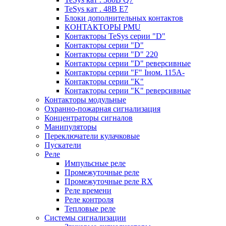
TeSys кат . 48В E7
Блоки дополнительных контактов
КОНТАКТОРЫ PMU
Контакторы TeSys серии "D"
Контакторы серии "D"
Контакторы серии "D" 220
Контакторы серии "D" реверсивные
Контакторы серии "F" Iном. 115А-
Контакторы серии "K"
Контакторы серии "K" реверсивные
Контакторы модульные
Охранно-пожарная сигнализация
Концентраторы сигналов
Манипуляторы
Переключатели кулачковые
Пускатели
Реле
Импульсные реле
Промежуточные реле
Промежуточные реле RX
Реле времени
Реле контроля
Тепловые реле
Системы сигнализации