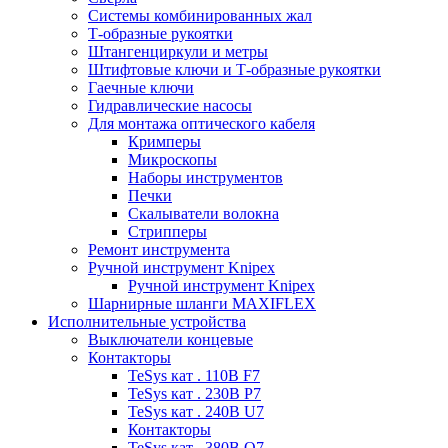
Системы комбинированных жал
Т-образные рукоятки
Штангенциркули и метры
Штифтовые ключи и Т-образные рукоятки
Гаечные ключи
Гидравлические насосы
Для монтажа оптического кабеля
Кримперы
Микроскопы
Наборы инструментов
Печки
Скалыватели волокна
Стрипперы
Ремонт инструмента
Ручной инструмент Knipex
Ручной инструмент Knipex
Шарнирные шланги MAXIFLEX
Исполнительные устройства
Выключатели концевые
Контакторы
TeSys кат . 110В F7
TeSys кат . 230В P7
TeSys кат . 240В U7
Контакторы
TeSys кат . 380В Q7