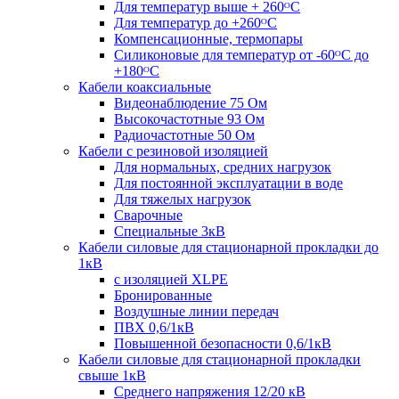
Для температур выше + 260ᴼС
Для температур до +260ᴼС
Компенсационные, термопары
Силиконовые для температур от -60ᴼC до
+180ᴼС
Кабели коаксиальные
Видеонаблюдение 75 Ом
Высокочастотные 93 Ом
Радиочастотные 50 Ом
Кабели с резиновой изоляцией
Для нормальных, средних нагрузок
Для постоянной эксплуатации в воде
Для тяжелых нагрузок
Сварочные
Специальные 3кВ
Кабели силовые для стационарной прокладки до
1кВ
c изоляцией XLPE
Бронированные
Воздушные линии передач
ПВХ 0,6/1кВ
Повышенной безопасности 0,6/1кВ
Кабели силовые для стационарной прокладки
свыше 1кВ
Среднего напряжения 12/20 кВ