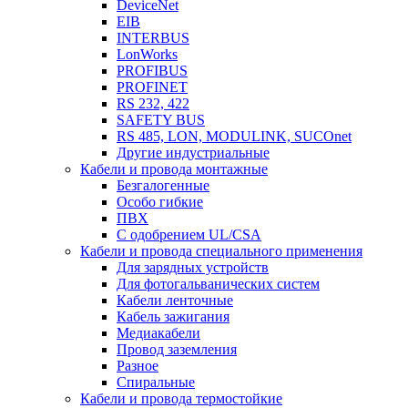
DeviceNet
EIB
INTERBUS
LonWorks
PROFIBUS
PROFINET
RS 232, 422
SAFETY BUS
RS 485, LON, MODULINK, SUCOnet
Другие индустриальные
Кабели и провода монтажные
Безгалогенные
Особо гибкие
ПВХ
С одобрением UL/CSA
Кабели и провода специального применения
Для зарядных устройств
Для фотогальванических систем
Кабели ленточные
Кабель зажигания
Медиакабели
Провод заземления
Разное
Спиральные
Кабели и провода термостойкие