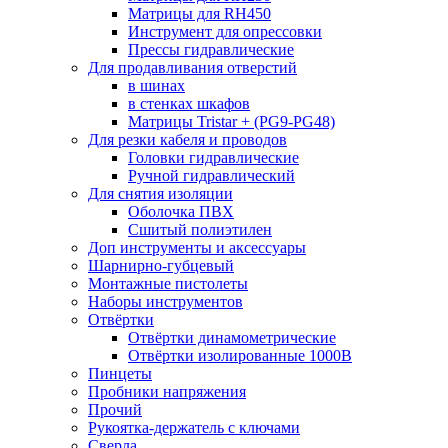
Матрицы для RH450
Инструмент для опрессовки
Прессы гидравлические
Для продавливания отверстий
в шинах
в стенках шкафов
Матрицы Tristar + (PG9-PG48)
Для резки кабеля и проводов
Головки гидравлические
Ручной гидравлический
Для снятия изоляции
Оболочка ПВХ
Сшитый полиэтилен
Доп инструменты и аксессуары
Шарнирно-губцевый
Монтажные пистолеты
Наборы инструментов
Отвёртки
Отвёртки динамометрические
Отвёртки изолированные 1000В
Пинцеты
Пробники напряжения
Прочий
Рукоятка-держатель с ключами
Сверла