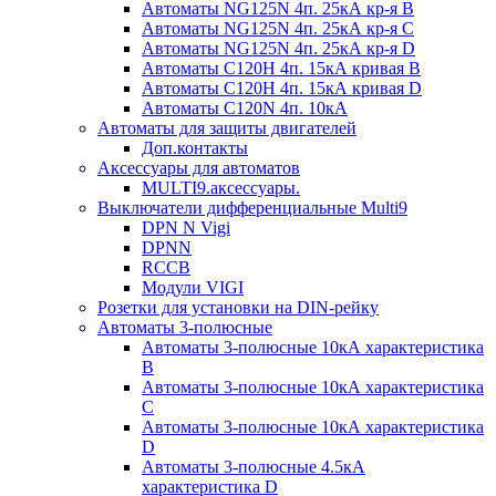
Автоматы NG125N 4п. 25кА кр-я B
Автоматы NG125N 4п. 25кА кр-я C
Автоматы NG125N 4п. 25кА кр-я D
Автоматы С120H 4п. 15кА кривая B
Автоматы С120H 4п. 15кА кривая D
Автоматы С120N 4п. 10кА
Автоматы для защиты двигателей
Доп.контакты
Аксессуары для автоматов
MULTI9.аксессуары.
Выключатели дифференциальные Multi9
DPN N Vigi
DPNN
RCCB
Модули VIGI
Розетки для установки на DIN-рейку
Автоматы 3-полюсные
Автоматы 3-полюсные 10кА характеристика
B
Автоматы 3-полюсные 10кА характеристика
C
Автоматы 3-полюсные 10кА характеристика
D
Автоматы 3-полюсные 4.5кА
характеристика D