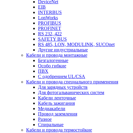
DeviceNet
EIB
INTERBUS
LonWorks
PROFIBUS
PROFINET
RS 232, 422
SAFETY BUS
RS 485, LON, MODULINK, SUCOnet
Другие индустриальные
Кабели и провода монтажные
Безгалогенные
Особо гибкие
ПВХ
С одобрением UL/CSA
Кабели и провода специального применения
Для зарядных устройств
Для фотогальванических систем
Кабели ленточные
Кабель зажигания
Медиакабели
Провод заземления
Разное
Спиральные
Кабели и провода термостойкие