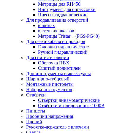
Матрицы для RH450
Инструмент для опрессовки
Прессы гидравлические
Для продавливания отверстий
в шинах
в стенках шкафов
Матрицы Tristar + (PG9-PG48)
Для резки кабеля и проводов
Головки гидравлические
Ручной гидравлический
Для снятия изоляции
Оболочка ПВХ
Сшитый полиэтилен
Доп инструменты и аксессуары
Шарнирно-губцевый
Монтажные пистолеты
Наборы инструментов
Отвёртки
Отвёртки динамометрические
Отвёртки изолированные 1000В
Пинцеты
Пробники напряжения
Прочий
Рукоятка-держатель с ключами
Сверла