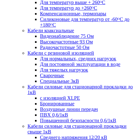
Для температур выше + 260ᴼС
Для температур до +260ᴼС
Компенсационные, термопары
Силиконовые для температур от -60ᴼC до
+180ᴼС
Кабели коаксиальные
Видеонаблюдение 75 Ом
Высокочастотные 93 Ом
Радиочастотные 50 Ом
Кабели с резиновой изоляцией
Для нормальных, средних нагрузок
Для постоянной эксплуатации в воде
Для тяжелых нагрузок
Сварочные
Специальные 3кВ
Кабели силовые для стационарной прокладки до
1кВ
c изоляцией XLPE
Бронированные
Воздушные линии передач
ПВХ 0,6/1кВ
Повышенной безопасности 0,6/1кВ
Кабели силовые для стационарной прокладки
свыше 1кВ
Среднего напряжения 12/20 кВ