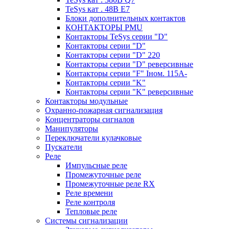
TeSys кат . 48В E7
Блоки дополнительных контактов
КОНТАКТОРЫ PMU
Контакторы TeSys серии "D"
Контакторы серии "D"
Контакторы серии "D" 220
Контакторы серии "D" реверсивные
Контакторы серии "F" Iном. 115А-
Контакторы серии "K"
Контакторы серии "K" реверсивные
Контакторы модульные
Охранно-пожарная сигнализация
Концентраторы сигналов
Манипуляторы
Переключатели кулачковые
Пускатели
Реле
Импульсные реле
Промежуточные реле
Промежуточные реле RX
Реле времени
Реле контроля
Тепловые реле
Системы сигнализации