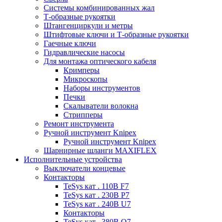
Системы комбинированных жал
Т-образные рукоятки
Штангенциркули и метры
Штифтовые ключи и Т-образные рукоятки
Гаечные ключи
Гидравлические насосы
Для монтажа оптического кабеля
Кримперы
Микроскопы
Наборы инструментов
Печки
Скалыватели волокна
Стрипперы
Ремонт инструмента
Ручной инструмент Knipex
Ручной инструмент Knipex
Шарнирные шланги MAXIFLEX
Исполнительные устройства
Выключатели концевые
Контакторы
TeSys кат . 110В F7
TeSys кат . 230В P7
TeSys кат . 240В U7
Контакторы
TeSys кат . 380В Q7