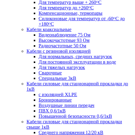
Для температур выше + 260ᴼС
Для температур до +260ᴼС
Компенсационные, термопары
Силиконовые для температур от -60ᴼC до
+180ᴼС
Кабели коаксиальные
Видеонаблюдение 75 Ом
Высокочастотные 93 Ом
Радиочастотные 50 Ом
Кабели с резиновой изоляцией
Для нормальных, средних нагрузок
Для постоянной эксплуатации в воде
Для тяжелых нагрузок
Сварочные
Специальные 3кВ
Кабели силовые для стационарной прокладки до
1кВ
c изоляцией XLPE
Бронированные
Воздушные линии передач
ПВХ 0,6/1кВ
Повышенной безопасности 0,6/1кВ
Кабели силовые для стационарной прокладки
свыше 1кВ
Среднего напряжения 12/20 кВ