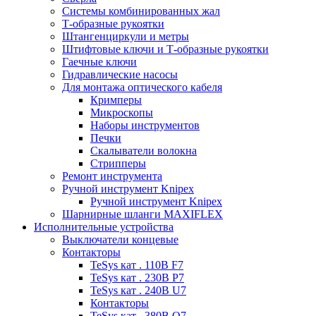
Системы комбинированных жал
Т-образные рукоятки
Штангенциркули и метры
Штифтовые ключи и Т-образные рукоятки
Гаечные ключи
Гидравлические насосы
Для монтажа оптического кабеля
Кримперы
Микроскопы
Наборы инструментов
Печки
Скалыватели волокна
Стрипперы
Ремонт инструмента
Ручной инструмент Knipex
Ручной инструмент Knipex
Шарнирные шланги MAXIFLEX
Исполнительные устройства
Выключатели концевые
Контакторы
TeSys кат . 110В F7
TeSys кат . 230В P7
TeSys кат . 240В U7
Контакторы
TeSys кат . 380В Q7