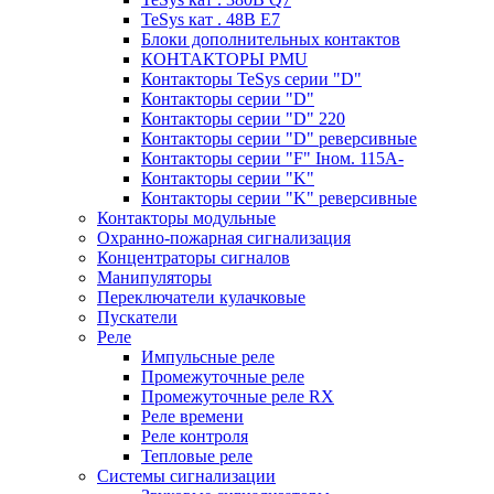
TeSys кат . 48В E7
Блоки дополнительных контактов
КОНТАКТОРЫ PMU
Контакторы TeSys серии "D"
Контакторы серии "D"
Контакторы серии "D" 220
Контакторы серии "D" реверсивные
Контакторы серии "F" Iном. 115А-
Контакторы серии "K"
Контакторы серии "K" реверсивные
Контакторы модульные
Охранно-пожарная сигнализация
Концентраторы сигналов
Манипуляторы
Переключатели кулачковые
Пускатели
Реле
Импульсные реле
Промежуточные реле
Промежуточные реле RX
Реле времени
Реле контроля
Тепловые реле
Системы сигнализации