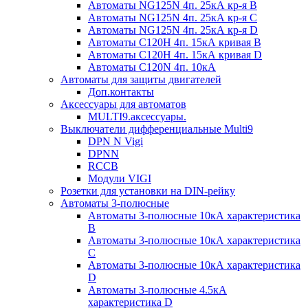
Автоматы NG125N 4п. 25кА кр-я B
Автоматы NG125N 4п. 25кА кр-я C
Автоматы NG125N 4п. 25кА кр-я D
Автоматы С120H 4п. 15кА кривая B
Автоматы С120H 4п. 15кА кривая D
Автоматы С120N 4п. 10кА
Автоматы для защиты двигателей
Доп.контакты
Аксессуары для автоматов
MULTI9.аксессуары.
Выключатели дифференциальные Multi9
DPN N Vigi
DPNN
RCCB
Модули VIGI
Розетки для установки на DIN-рейку
Автоматы 3-полюсные
Автоматы 3-полюсные 10кА характеристика
B
Автоматы 3-полюсные 10кА характеристика
C
Автоматы 3-полюсные 10кА характеристика
D
Автоматы 3-полюсные 4.5кА
характеристика D