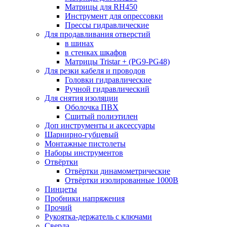
Матрицы для RH450
Инструмент для опрессовки
Прессы гидравлические
Для продавливания отверстий
в шинах
в стенках шкафов
Матрицы Tristar + (PG9-PG48)
Для резки кабеля и проводов
Головки гидравлические
Ручной гидравлический
Для снятия изоляции
Оболочка ПВХ
Сшитый полиэтилен
Доп инструменты и аксессуары
Шарнирно-губцевый
Монтажные пистолеты
Наборы инструментов
Отвёртки
Отвёртки динамометрические
Отвёртки изолированные 1000В
Пинцеты
Пробники напряжения
Прочий
Рукоятка-держатель с ключами
Сверла