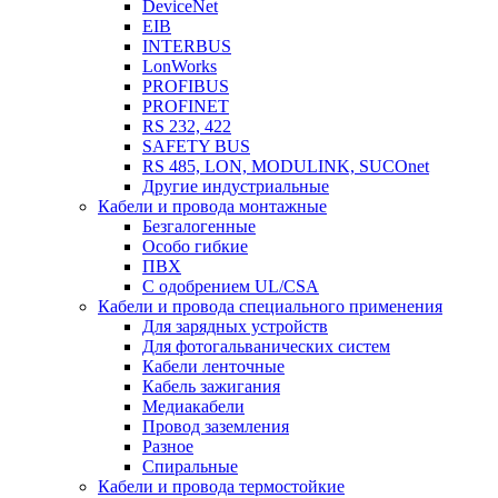
DeviceNet
EIB
INTERBUS
LonWorks
PROFIBUS
PROFINET
RS 232, 422
SAFETY BUS
RS 485, LON, MODULINK, SUCOnet
Другие индустриальные
Кабели и провода монтажные
Безгалогенные
Особо гибкие
ПВХ
С одобрением UL/CSA
Кабели и провода специального применения
Для зарядных устройств
Для фотогальванических систем
Кабели ленточные
Кабель зажигания
Медиакабели
Провод заземления
Разное
Спиральные
Кабели и провода термостойкие