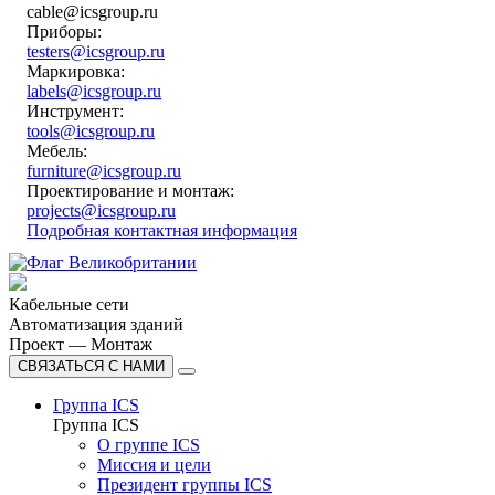
cable@icsgroup.ru
Приборы:
testers@icsgroup.ru
Маркировка:
labels@icsgroup.ru
Инструмент:
tools@icsgroup.ru
Мебель:
furniture@icsgroup.ru
Проектирование и монтаж:
projects@icsgroup.ru
Подробная контактная информация
Кабельные сети
Автоматизация зданий
Проект — Монтаж
СВЯЗАТЬСЯ С НАМИ
Группа ICS
Группа ICS
О группе ICS
Миссия и цели
Президент группы ICS