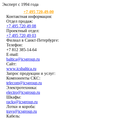
Эксперт с 1994 года
Москва:
+7 495 720-49-00
Контактная информация:
Отдел продаж:
+7 495 720 49 08
Проектный отдел:
+7 495 720 49 03
Филиал в Санкт-Петербурге:
Телефон:
+7 812 385-14-64
E-mail:
baltica@icsgroup.ru
Сайт:
www.icsbaltica.ru
Запрос продукции и услуг:
Компоненты СКС:
telecom@icsgroup.ru
Электротехника:
electro@icsgroup.ru
Шкафы:
racks@icsgroup.ru
Лотки и короба:
trays@icsgroup.ru
Кабель: