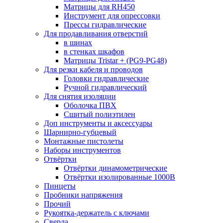
Матрицы для RH450
Инструмент для опрессовки
Прессы гидравлические
Для продавливания отверстий
в шинах
в стенках шкафов
Матрицы Tristar + (PG9-PG48)
Для резки кабеля и проводов
Головки гидравлические
Ручной гидравлический
Для снятия изоляции
Оболочка ПВХ
Сшитый полиэтилен
Доп инструменты и аксессуары
Шарнирно-губцевый
Монтажные пистолеты
Наборы инструментов
Отвёртки
Отвёртки динамометрические
Отвёртки изолированные 1000В
Пинцеты
Пробники напряжения
Прочий
Рукоятка-держатель с ключами
Сверла