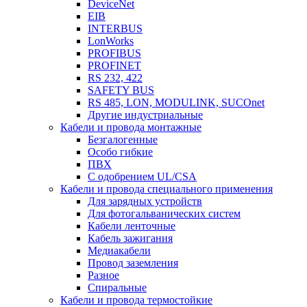
DeviceNet
EIB
INTERBUS
LonWorks
PROFIBUS
PROFINET
RS 232, 422
SAFETY BUS
RS 485, LON, MODULINK, SUCOnet
Другие индустриальные
Кабели и провода монтажные
Безгалогенные
Особо гибкие
ПВХ
С одобрением UL/CSA
Кабели и провода специального применения
Для зарядных устройств
Для фотогальванических систем
Кабели ленточные
Кабель зажигания
Медиакабели
Провод заземления
Разное
Спиральные
Кабели и провода термостойкие