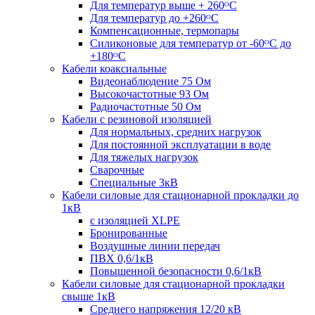
Для температур выше + 260ᴼС
Для температур до +260ᴼС
Компенсационные, термопары
Силиконовые для температур от -60ᴼC до
+180ᴼС
Кабели коаксиальные
Видеонаблюдение 75 Ом
Высокочастотные 93 Ом
Радиочастотные 50 Ом
Кабели с резиновой изоляцией
Для нормальных, средних нагрузок
Для постоянной эксплуатации в воде
Для тяжелых нагрузок
Сварочные
Специальные 3кВ
Кабели силовые для стационарной прокладки до
1кВ
c изоляцией XLPE
Бронированные
Воздушные линии передач
ПВХ 0,6/1кВ
Повышенной безопасности 0,6/1кВ
Кабели силовые для стационарной прокладки
свыше 1кВ
Среднего напряжения 12/20 кВ