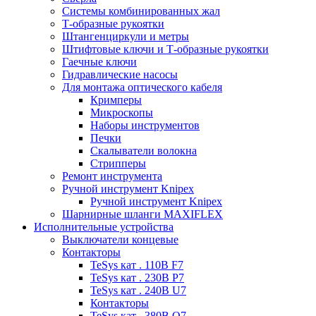
Системы комбинированных жал
Т-образные рукоятки
Штангенциркули и метры
Штифтовые ключи и Т-образные рукоятки
Гаечные ключи
Гидравлические насосы
Для монтажа оптического кабеля
Кримперы
Микроскопы
Наборы инструментов
Печки
Скалыватели волокна
Стрипперы
Ремонт инструмента
Ручной инструмент Knipex
Ручной инструмент Knipex
Шарнирные шланги MAXIFLEX
Исполнительные устройства
Выключатели концевые
Контакторы
TeSys кат . 110В F7
TeSys кат . 230В P7
TeSys кат . 240В U7
Контакторы
TeSys кат . 380В Q7