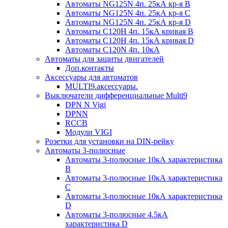
Автоматы NG125N 4п. 25кА кр-я B
Автоматы NG125N 4п. 25кА кр-я C
Автоматы NG125N 4п. 25кА кр-я D
Автоматы С120H 4п. 15кА кривая B
Автоматы С120H 4п. 15кА кривая D
Автоматы С120N 4п. 10кА
Автоматы для защиты двигателей
Доп.контакты
Аксессуары для автоматов
MULTI9.аксессуары.
Выключатели дифференциальные Multi9
DPN N Vigi
DPNN
RCCB
Модули VIGI
Розетки для установки на DIN-рейку
Автоматы 3-полюсные
Автоматы 3-полюсные 10кА характеристика
B
Автоматы 3-полюсные 10кА характеристика
C
Автоматы 3-полюсные 10кА характеристика
D
Автоматы 3-полюсные 4.5кА
характеристика D