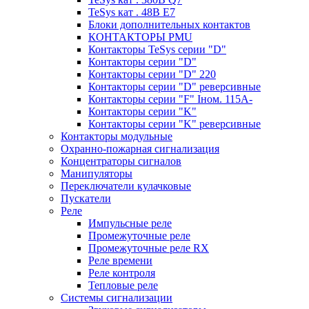
TeSys кат . 48В E7
Блоки дополнительных контактов
КОНТАКТОРЫ PMU
Контакторы TeSys серии "D"
Контакторы серии "D"
Контакторы серии "D" 220
Контакторы серии "D" реверсивные
Контакторы серии "F" Iном. 115А-
Контакторы серии "K"
Контакторы серии "K" реверсивные
Контакторы модульные
Охранно-пожарная сигнализация
Концентраторы сигналов
Манипуляторы
Переключатели кулачковые
Пускатели
Реле
Импульсные реле
Промежуточные реле
Промежуточные реле RX
Реле времени
Реле контроля
Тепловые реле
Системы сигнализации