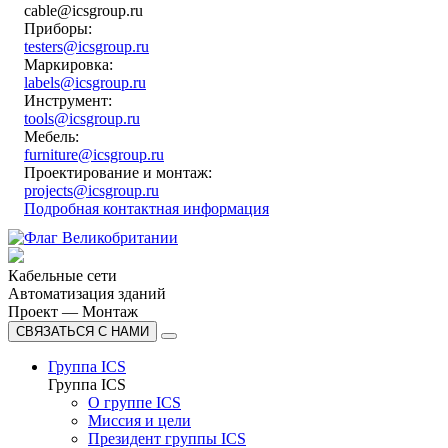
cable@icsgroup.ru
Приборы:
testers@icsgroup.ru
Маркировка:
labels@icsgroup.ru
Инструмент:
tools@icsgroup.ru
Мебель:
furniture@icsgroup.ru
Проектирование и монтаж:
projects@icsgroup.ru
Подробная контактная информация
Кабельные сети
Автоматизация зданий
Проект — Монтаж
СВЯЗАТЬСЯ С НАМИ
Группа ICS
Группа ICS
О группе ICS
Миссия и цели
Президент группы ICS