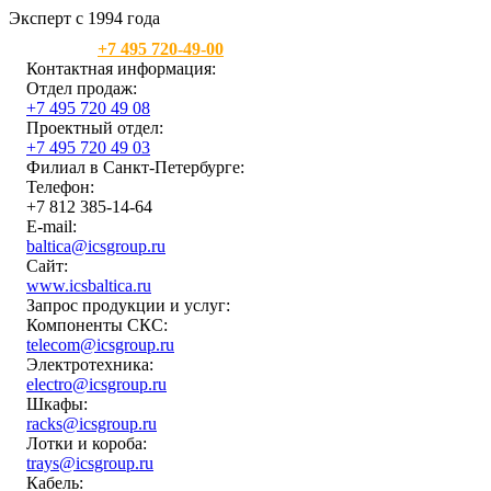
Эксперт с 1994 года
Москва:
+7 495 720-49-00
Контактная информация:
Отдел продаж:
+7 495 720 49 08
Проектный отдел:
+7 495 720 49 03
Филиал в Санкт-Петербурге:
Телефон:
+7 812 385-14-64
E-mail:
baltica@icsgroup.ru
Сайт:
www.icsbaltica.ru
Запрос продукции и услуг:
Компоненты СКС:
telecom@icsgroup.ru
Электротехника:
electro@icsgroup.ru
Шкафы:
racks@icsgroup.ru
Лотки и короба:
trays@icsgroup.ru
Кабель: