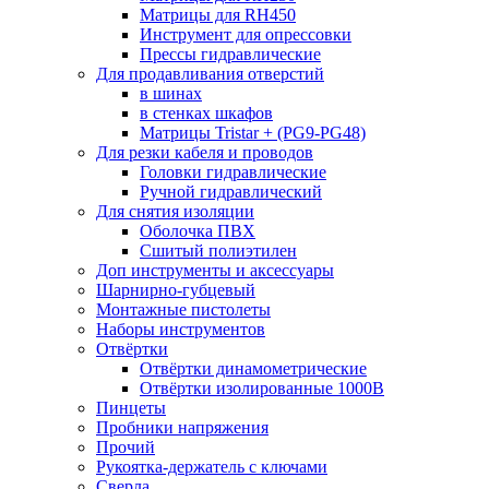
Матрицы для RH450
Инструмент для опрессовки
Прессы гидравлические
Для продавливания отверстий
в шинах
в стенках шкафов
Матрицы Tristar + (PG9-PG48)
Для резки кабеля и проводов
Головки гидравлические
Ручной гидравлический
Для снятия изоляции
Оболочка ПВХ
Сшитый полиэтилен
Доп инструменты и аксессуары
Шарнирно-губцевый
Монтажные пистолеты
Наборы инструментов
Отвёртки
Отвёртки динамометрические
Отвёртки изолированные 1000В
Пинцеты
Пробники напряжения
Прочий
Рукоятка-держатель с ключами
Сверла