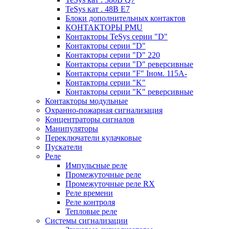
TeSys кат . 48В E7
Блоки дополнительных контактов
КОНТАКТОРЫ PMU
Контакторы TeSys серии "D"
Контакторы серии "D"
Контакторы серии "D" 220
Контакторы серии "D" реверсивные
Контакторы серии "F" Iном. 115А-
Контакторы серии "K"
Контакторы серии "K" реверсивные
Контакторы модульные
Охранно-пожарная сигнализация
Концентраторы сигналов
Манипуляторы
Переключатели кулачковые
Пускатели
Реле
Импульсные реле
Промежуточные реле
Промежуточные реле RX
Реле времени
Реле контроля
Тепловые реле
Системы сигнализации