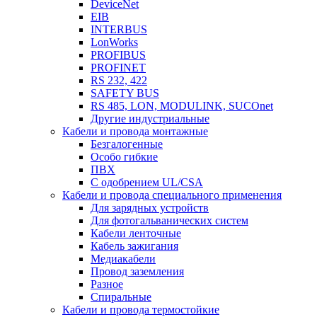
DeviceNet
EIB
INTERBUS
LonWorks
PROFIBUS
PROFINET
RS 232, 422
SAFETY BUS
RS 485, LON, MODULINK, SUCOnet
Другие индустриальные
Кабели и провода монтажные
Безгалогенные
Особо гибкие
ПВХ
С одобрением UL/CSA
Кабели и провода специального применения
Для зарядных устройств
Для фотогальванических систем
Кабели ленточные
Кабель зажигания
Медиакабели
Провод заземления
Разное
Спиральные
Кабели и провода термостойкие