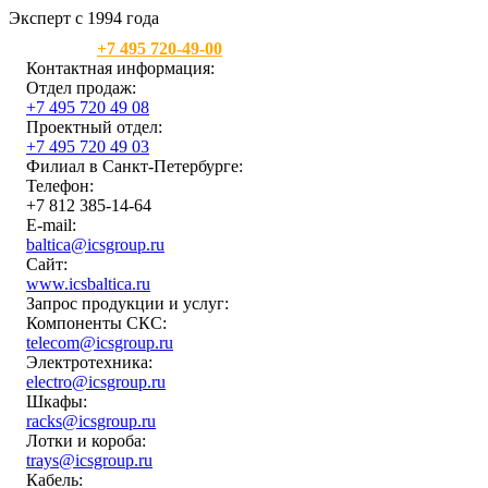
Эксперт с 1994 года
Москва:
+7 495 720-49-00
Контактная информация:
Отдел продаж:
+7 495 720 49 08
Проектный отдел:
+7 495 720 49 03
Филиал в Санкт-Петербурге:
Телефон:
+7 812 385-14-64
E-mail:
baltica@icsgroup.ru
Сайт:
www.icsbaltica.ru
Запрос продукции и услуг:
Компоненты СКС:
telecom@icsgroup.ru
Электротехника:
electro@icsgroup.ru
Шкафы:
racks@icsgroup.ru
Лотки и короба:
trays@icsgroup.ru
Кабель: