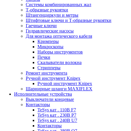
Системы комбинированных жал
Т-образные рукоятки
Штангенциркули и метры
Штифтовые ключи и Т-образные рукоятки
Гаечные ключи
Гидравлические насосы
Для монтажа оптического кабеля
Кримперы
Микроскопы
Наборы инструментов
Печки
Скалыватели волокна
Стрипперы
Ремонт инструмента
Ручной инструмент Knipex
Ручной инструмент Knipex
Шарнирные шланги MAXIFLEX
Исполнительные устройства
Выключатели концевые
Контакторы
TeSys кат . 110В F7
TeSys кат . 230В P7
TeSys кат . 240В U7
Контакторы
TeSys кат . 380В Q7