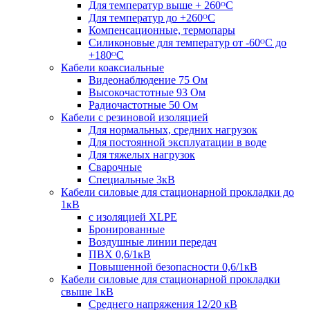
Для температур выше + 260ᴼС
Для температур до +260ᴼС
Компенсационные, термопары
Силиконовые для температур от -60ᴼC до
+180ᴼС
Кабели коаксиальные
Видеонаблюдение 75 Ом
Высокочастотные 93 Ом
Радиочастотные 50 Ом
Кабели с резиновой изоляцией
Для нормальных, средних нагрузок
Для постоянной эксплуатации в воде
Для тяжелых нагрузок
Сварочные
Специальные 3кВ
Кабели силовые для стационарной прокладки до
1кВ
c изоляцией XLPE
Бронированные
Воздушные линии передач
ПВХ 0,6/1кВ
Повышенной безопасности 0,6/1кВ
Кабели силовые для стационарной прокладки
свыше 1кВ
Среднего напряжения 12/20 кВ