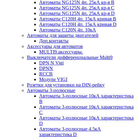
Автоматы NG125N 4п. 25кА кр-я B
Автоматы NG125N 4п. 25кА кр-я C
Автоматы NG125N 4п. 25кА кр-я D
Автоматы С120H 4п. 15кА кривая B
Автоматы С120H 4п. 15кА кривая D
Автоматы С120N 4п. 10кА
Автоматы для защиты двигателей
Доп.контакты
Аксессуары для автоматов
MULTI9.аксессуары.
Выключатели дифференциальные Multi9
DPN N Vigi
DPNN
RCCB
Модули VIGI
Розетки для установки на DIN-рейку
Автоматы 3-полюсные
Автоматы 3-полюсные 10кА характеристика
B
Автоматы 3-полюсные 10кА характеристика
C
Автоматы 3-полюсные 10кА характеристика
D
Автоматы 3-полюсные 4.5кА
характеристика D