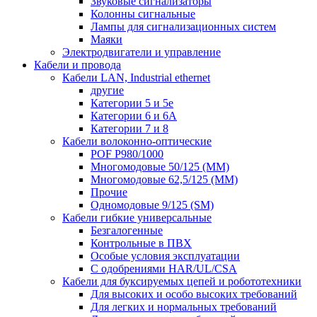
Звуковые сигнализаторы
Колонны сигнальные
Лампы для сигнализационных систем
Маяки
Электродвигатели и управление
Кабели и провода
Кабели LAN, Industrial ethernet
другие
Категории 5 и 5е
Категории 6 и 6A
Категории 7 и 8
Кабели волоконно-оптические
POF P980/1000
Многомодовые 50/125 (ММ)
Многомодовые 62,5/125 (ММ)
Прочие
Одномодовые 9/125 (SM)
Кабели гибкие универсальные
Безгалогенные
Контрольные в ПВХ
Особые условия эксплуатации
С одобрениями HAR/UL/CSA
Кабели для буксируемых цепей и робототехники
Для высоких и особо высоких требований
Для легких и нормальных требований