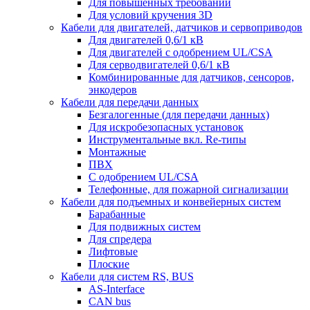
Для повышенных требований
Для условий кручения 3D
Кабели для двигателей, датчиков и сервоприводов
Для двигателей 0,6/1 кВ
Для двигателей с одобрением UL/CSA
Для серводвигателей 0,6/1 кВ
Комбинированные для датчиков, cенсоров,
энкодеров
Кабели для передачи данных
Безгалогенные (для передачи данных)
Для искробезопасных установок
Инструментальные вкл. Re-типы
Монтажные
ПВХ
С одобрением UL/CSA
Телефонные, для пожарной сигнализации
Кабели для подъемных и конвейерных систем
Барабанные
Для подвижных систем
Для спредера
Лифтовые
Плоские
Кабели для систем RS, BUS
AS-Interface
CAN bus