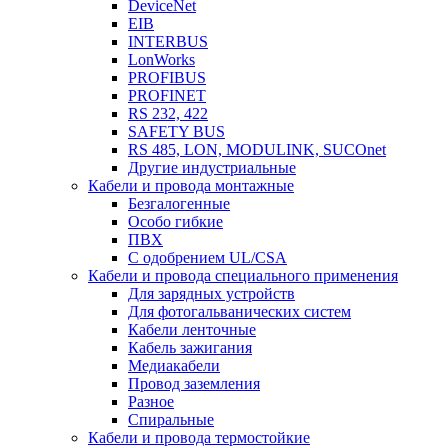
DeviceNet
EIB
INTERBUS
LonWorks
PROFIBUS
PROFINET
RS 232, 422
SAFETY BUS
RS 485, LON, MODULINK, SUCOnet
Другие индустриальные
Кабели и провода монтажные
Безгалогенные
Особо гибкие
ПВХ
С одобрением UL/CSA
Кабели и провода специального применения
Для зарядных устройств
Для фотогальванических систем
Кабели ленточные
Кабель зажигания
Медиакабели
Провод заземления
Разное
Спиральные
Кабели и провода термостойкие