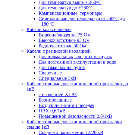
Для температур выше + 260ᴼС
Для температур до +260ᴼС
Компенсационные, термопары
Силиконовые для температур от -60ᴼC до
+180ᴼС
Кабели коаксиальные
Видеонаблюдение 75 Ом
Высокочастотные 93 Ом
Радиочастотные 50 Ом
Кабели с резиновой изоляцией
Для нормальных, средних нагрузок
Для постоянной эксплуатации в воде
Для тяжелых нагрузок
Сварочные
Специальные 3кВ
Кабели силовые для стационарной прокладки до
1кВ
c изоляцией XLPE
Бронированные
Воздушные линии передач
ПВХ 0,6/1кВ
Повышенной безопасности 0,6/1кВ
Кабели силовые для стационарной прокладки
свыше 1кВ
Среднего напряжения 12/20 кВ