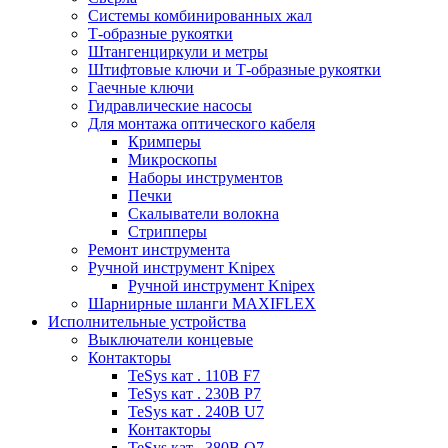
Системы комбинированных жал
Т-образные рукоятки
Штангенциркули и метры
Штифтовые ключи и Т-образные рукоятки
Гаечные ключи
Гидравлические насосы
Для монтажа оптического кабеля
Кримперы
Микроскопы
Наборы инструментов
Печки
Скалыватели волокна
Стрипперы
Ремонт инструмента
Ручной инструмент Knipex
Ручной инструмент Knipex
Шарнирные шланги MAXIFLEX
Исполнительные устройства
Выключатели концевые
Контакторы
TeSys кат . 110В F7
TeSys кат . 230В P7
TeSys кат . 240В U7
Контакторы
TeSys кат . 380В Q7