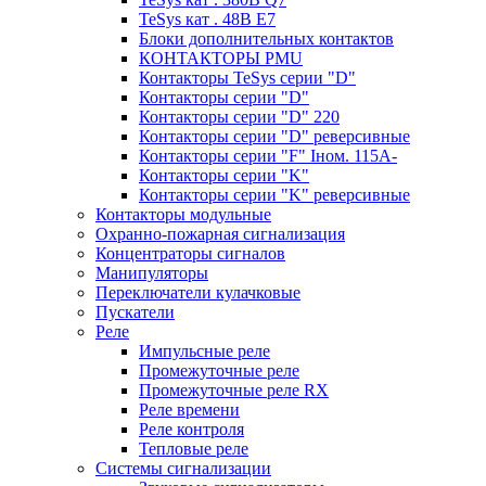
TeSys кат . 48В E7
Блоки дополнительных контактов
КОНТАКТОРЫ PMU
Контакторы TeSys серии "D"
Контакторы серии "D"
Контакторы серии "D" 220
Контакторы серии "D" реверсивные
Контакторы серии "F" Iном. 115А-
Контакторы серии "K"
Контакторы серии "K" реверсивные
Контакторы модульные
Охранно-пожарная сигнализация
Концентраторы сигналов
Манипуляторы
Переключатели кулачковые
Пускатели
Реле
Импульсные реле
Промежуточные реле
Промежуточные реле RX
Реле времени
Реле контроля
Тепловые реле
Системы сигнализации