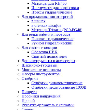
Матрицы для RH450
Инструмент для опрессовки
Прессы гидравлические
Для продавливания отверстий
в шинах
в стенках шкафов
Матрицы Tristar + (PG9-PG48)
Для резки кабеля и проводов
Головки гидравлические
Ручной гидравлический
Для снятия изоляции
Оболочка ПВХ
Сшитый полиэтилен
Доп инструменты и аксессуары
Шарнирно-губцевый
Монтажные пистолеты
Наборы инструментов
Отвёртки
Отвёртки динамометрические
Отвёртки изолированные 1000В
Пинцеты
Пробники напряжения
Прочий
Рукоятка-держатель с ключами
Сверла