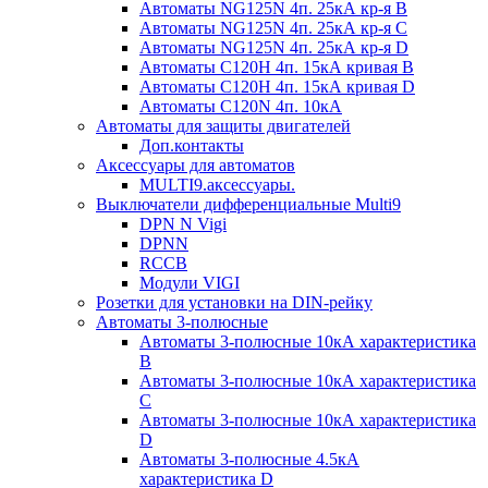
Автоматы NG125N 4п. 25кА кр-я B
Автоматы NG125N 4п. 25кА кр-я C
Автоматы NG125N 4п. 25кА кр-я D
Автоматы С120H 4п. 15кА кривая B
Автоматы С120H 4п. 15кА кривая D
Автоматы С120N 4п. 10кА
Автоматы для защиты двигателей
Доп.контакты
Аксессуары для автоматов
MULTI9.аксессуары.
Выключатели дифференциальные Multi9
DPN N Vigi
DPNN
RCCB
Модули VIGI
Розетки для установки на DIN-рейку
Автоматы 3-полюсные
Автоматы 3-полюсные 10кА характеристика
B
Автоматы 3-полюсные 10кА характеристика
C
Автоматы 3-полюсные 10кА характеристика
D
Автоматы 3-полюсные 4.5кА
характеристика D