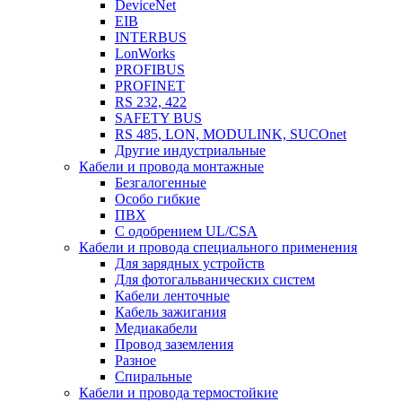
DeviceNet
EIB
INTERBUS
LonWorks
PROFIBUS
PROFINET
RS 232, 422
SAFETY BUS
RS 485, LON, MODULINK, SUCOnet
Другие индустриальные
Кабели и провода монтажные
Безгалогенные
Особо гибкие
ПВХ
С одобрением UL/CSA
Кабели и провода специального применения
Для зарядных устройств
Для фотогальванических систем
Кабели ленточные
Кабель зажигания
Медиакабели
Провод заземления
Разное
Спиральные
Кабели и провода термостойкие