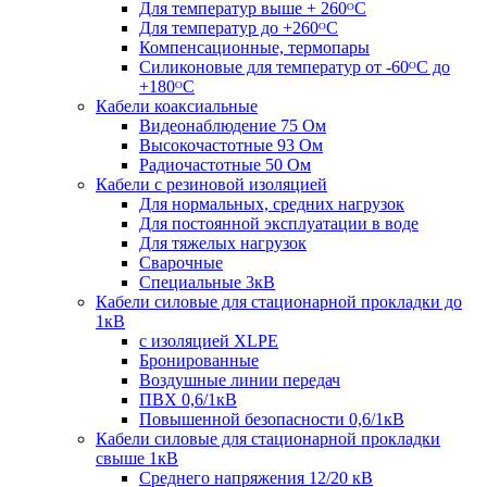
Для температур выше + 260ᴼС
Для температур до +260ᴼС
Компенсационные, термопары
Силиконовые для температур от -60ᴼC до
+180ᴼС
Кабели коаксиальные
Видеонаблюдение 75 Ом
Высокочастотные 93 Ом
Радиочастотные 50 Ом
Кабели с резиновой изоляцией
Для нормальных, средних нагрузок
Для постоянной эксплуатации в воде
Для тяжелых нагрузок
Сварочные
Специальные 3кВ
Кабели силовые для стационарной прокладки до
1кВ
c изоляцией XLPE
Бронированные
Воздушные линии передач
ПВХ 0,6/1кВ
Повышенной безопасности 0,6/1кВ
Кабели силовые для стационарной прокладки
свыше 1кВ
Среднего напряжения 12/20 кВ