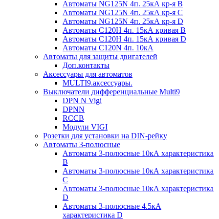
Автоматы NG125N 4п. 25кА кр-я B
Автоматы NG125N 4п. 25кА кр-я C
Автоматы NG125N 4п. 25кА кр-я D
Автоматы С120H 4п. 15кА кривая B
Автоматы С120H 4п. 15кА кривая D
Автоматы С120N 4п. 10кА
Автоматы для защиты двигателей
Доп.контакты
Аксессуары для автоматов
MULTI9.аксессуары.
Выключатели дифференциальные Multi9
DPN N Vigi
DPNN
RCCB
Модули VIGI
Розетки для установки на DIN-рейку
Автоматы 3-полюсные
Автоматы 3-полюсные 10кА характеристика
B
Автоматы 3-полюсные 10кА характеристика
C
Автоматы 3-полюсные 10кА характеристика
D
Автоматы 3-полюсные 4.5кА
характеристика D