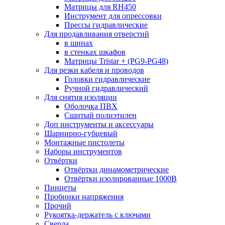
Матрицы для RH450
Инструмент для опрессовки
Прессы гидравлические
Для продавливания отверстий
в шинах
в стенках шкафов
Матрицы Tristar + (PG9-PG48)
Для резки кабеля и проводов
Головки гидравлические
Ручной гидравлический
Для снятия изоляции
Оболочка ПВХ
Сшитый полиэтилен
Доп инструменты и аксессуары
Шарнирно-губцевый
Монтажные пистолеты
Наборы инструментов
Отвёртки
Отвёртки динамометрические
Отвёртки изолированные 1000В
Пинцеты
Пробники напряжения
Прочий
Рукоятка-держатель с ключами
Сверла