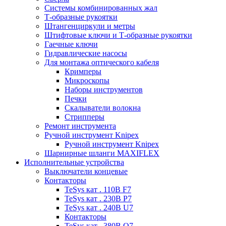
Системы комбинированных жал
Т-образные рукоятки
Штангенциркули и метры
Штифтовые ключи и Т-образные рукоятки
Гаечные ключи
Гидравлические насосы
Для монтажа оптического кабеля
Кримперы
Микроскопы
Наборы инструментов
Печки
Скалыватели волокна
Стрипперы
Ремонт инструмента
Ручной инструмент Knipex
Ручной инструмент Knipex
Шарнирные шланги MAXIFLEX
Исполнительные устройства
Выключатели концевые
Контакторы
TeSys кат . 110В F7
TeSys кат . 230В P7
TeSys кат . 240В U7
Контакторы
TeSys кат . 380В Q7