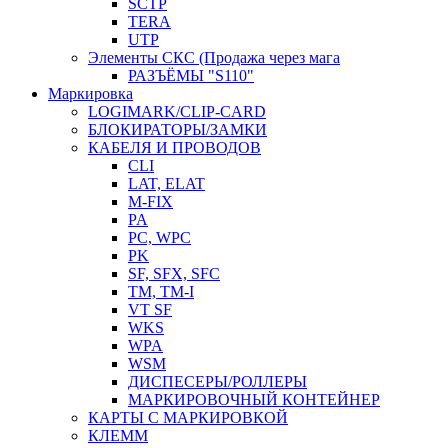
SCTP
TERA
UTP
Элементы СКС (Продажа через мага
РАЗЪЁМЫ "S110"
Маркировка
LOGIMARK/CLIP-CARD
БЛОКИРАТОРЫ/ЗАМКИ
КАБЕЛЯ И ПРОВОДОВ
CLI
LAT, ELAT
M-FIX
PA
PC, WРС
PK
SF, SFX, SFC
TM, TM-I
VT SF
WKS
WPA
WSM
ДИСПЕСЕРЫ/РОЛЛЕРЫ
МАРКИРОВОЧНЫЙ КОНТЕЙНЕР
КАРТЫ С МАРКИРОВКОЙ
КЛЕММ