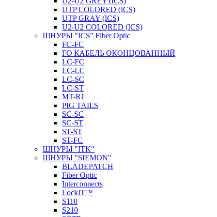
U2-U2 GREY (ICS)
UTP COLORED (ICS)
UTP GRAY (ICS)
U2-U2 COLORED (ICS)
ШНУРЫ "ICS" Fiber Optic
FC-FC
FO КАБЕЛЬ ОКОНЦОВАННЫЙ
LC-FC
LC-LC
LC-SC
LС-ST
MT-RJ
PIG TAILS
SC-SC
SC-ST
ST-ST
ST-FC
ШНУРЫ "ITK"
ШНУРЫ "SIEMON"
BLADEPATCH
Fiber Optic
Interconnects
LockIT™
S110
S210