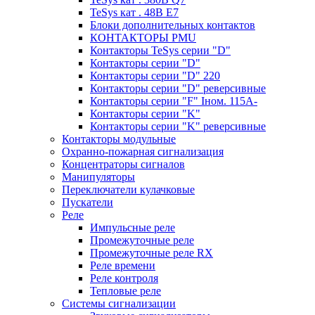
TeSys кат . 48В E7
Блоки дополнительных контактов
КОНТАКТОРЫ PMU
Контакторы TeSys серии "D"
Контакторы серии "D"
Контакторы серии "D" 220
Контакторы серии "D" реверсивные
Контакторы серии "F" Iном. 115А-
Контакторы серии "K"
Контакторы серии "K" реверсивные
Контакторы модульные
Охранно-пожарная сигнализация
Концентраторы сигналов
Манипуляторы
Переключатели кулачковые
Пускатели
Реле
Импульсные реле
Промежуточные реле
Промежуточные реле RX
Реле времени
Реле контроля
Тепловые реле
Системы сигнализации