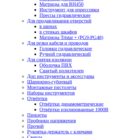
Матрицы для RH450
Инструмент для опрессовки
Прессы гидравлические
Для продавливания отверстий
в шинах
в стенках шкафов
Матрицы Tristar + (PG9-PG48)
Для резки кабеля и проводов
Головки гидравлические
Ручной гидравлический
Для снятия изоляции
Оболочка ПВХ
Сшитый полиэтилен
Доп инструменты и аксессуары
Шарнирно-губцевый
Монтажные пистолеты
Наборы инструментов
Отвёртки
Отвёртки динамометрические
Отвёртки изолированные 1000В
Пинцеты
Пробники напряжения
Прочий
Рукоятка-держатель с ключами
Сверла