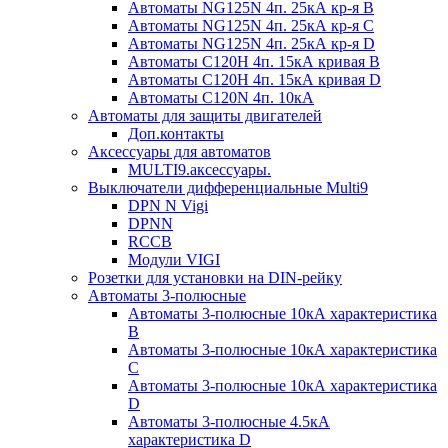
Автоматы NG125N 4п. 25кА кр-я B
Автоматы NG125N 4п. 25кА кр-я C
Автоматы NG125N 4п. 25кА кр-я D
Автоматы С120H 4п. 15кА кривая B
Автоматы С120H 4п. 15кА кривая D
Автоматы С120N 4п. 10кА
Автоматы для защиты двигателей
Доп.контакты
Аксессуары для автоматов
MULTI9.аксессуары.
Выключатели дифференциальные Multi9
DPN N Vigi
DPNN
RCCB
Модули VIGI
Розетки для установки на DIN-рейку
Автоматы 3-полюсные
Автоматы 3-полюсные 10кА характеристика
B
Автоматы 3-полюсные 10кА характеристика
C
Автоматы 3-полюсные 10кА характеристика
D
Автоматы 3-полюсные 4.5кА
характеристика D