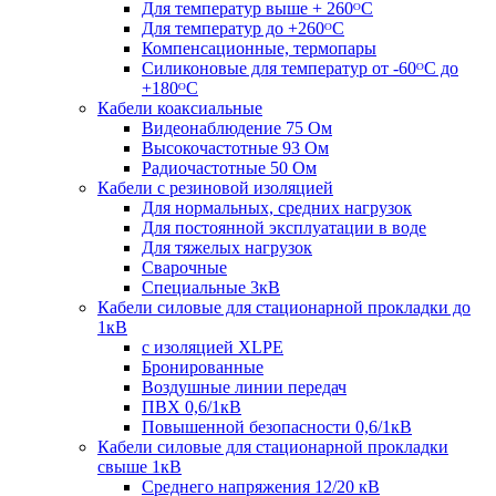
Для температур выше + 260ᴼС
Для температур до +260ᴼС
Компенсационные, термопары
Силиконовые для температур от -60ᴼC до
+180ᴼС
Кабели коаксиальные
Видеонаблюдение 75 Ом
Высокочастотные 93 Ом
Радиочастотные 50 Ом
Кабели с резиновой изоляцией
Для нормальных, средних нагрузок
Для постоянной эксплуатации в воде
Для тяжелых нагрузок
Сварочные
Специальные 3кВ
Кабели силовые для стационарной прокладки до
1кВ
c изоляцией XLPE
Бронированные
Воздушные линии передач
ПВХ 0,6/1кВ
Повышенной безопасности 0,6/1кВ
Кабели силовые для стационарной прокладки
свыше 1кВ
Среднего напряжения 12/20 кВ