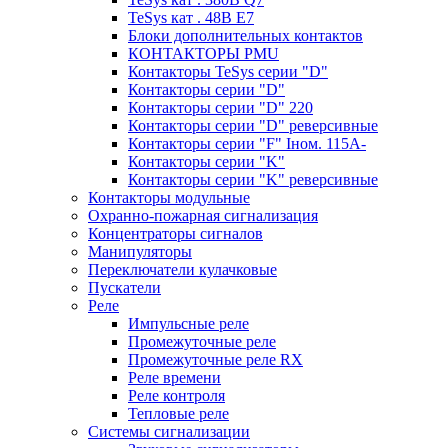
TeSys кат . 48В E7
Блоки дополнительных контактов
КОНТАКТОРЫ PMU
Контакторы TeSys серии "D"
Контакторы серии "D"
Контакторы серии "D" 220
Контакторы серии "D" реверсивные
Контакторы серии "F" Iном. 115А-
Контакторы серии "K"
Контакторы серии "K" реверсивные
Контакторы модульные
Охранно-пожарная сигнализация
Концентраторы сигналов
Манипуляторы
Переключатели кулачковые
Пускатели
Реле
Импульсные реле
Промежуточные реле
Промежуточные реле RX
Реле времени
Реле контроля
Тепловые реле
Системы сигнализации