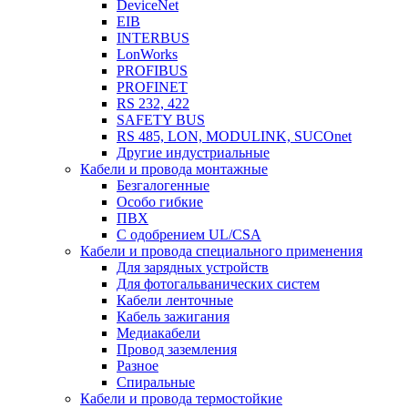
DeviceNet
EIB
INTERBUS
LonWorks
PROFIBUS
PROFINET
RS 232, 422
SAFETY BUS
RS 485, LON, MODULINK, SUCOnet
Другие индустриальные
Кабели и провода монтажные
Безгалогенные
Особо гибкие
ПВХ
С одобрением UL/CSA
Кабели и провода специального применения
Для зарядных устройств
Для фотогальванических систем
Кабели ленточные
Кабель зажигания
Медиакабели
Провод заземления
Разное
Спиральные
Кабели и провода термостойкие