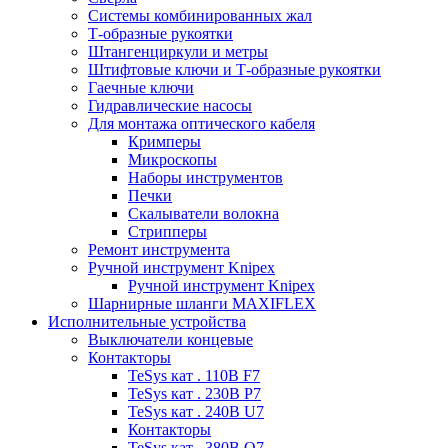
Системы комбинированных жал
Т-образные рукоятки
Штангенциркули и метры
Штифтовые ключи и Т-образные рукоятки
Гаечные ключи
Гидравлические насосы
Для монтажа оптического кабеля
Кримперы
Микроскопы
Наборы инструментов
Печки
Скалыватели волокна
Стрипперы
Ремонт инструмента
Ручной инструмент Knipex
Ручной инструмент Knipex
Шарнирные шланги MAXIFLEX
Исполнительные устройства
Выключатели концевые
Контакторы
TeSys кат . 110В F7
TeSys кат . 230В P7
TeSys кат . 240В U7
Контакторы
TeSys кат . 380В Q7