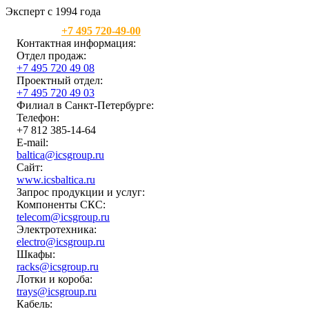
Эксперт с 1994 года
Москва:
+7 495 720-49-00
Контактная информация:
Отдел продаж:
+7 495 720 49 08
Проектный отдел:
+7 495 720 49 03
Филиал в Санкт-Петербурге:
Телефон:
+7 812 385-14-64
E-mail:
baltica@icsgroup.ru
Сайт:
www.icsbaltica.ru
Запрос продукции и услуг:
Компоненты СКС:
telecom@icsgroup.ru
Электротехника:
electro@icsgroup.ru
Шкафы:
racks@icsgroup.ru
Лотки и короба:
trays@icsgroup.ru
Кабель: