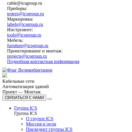
cable@icsgroup.ru
Приборы:
testers@icsgroup.ru
Маркировка:
labels@icsgroup.ru
Инструмент:
tools@icsgroup.ru
Мебель:
furniture@icsgroup.ru
Проектирование и монтаж:
projects@icsgroup.ru
Подробная контактная информация
Кабельные сети
Автоматизация зданий
Проект — Монтаж
СВЯЗАТЬСЯ С НАМИ
Группа ICS
Группа ICS
О группе ICS
Миссия и цели
Президент группы ICS