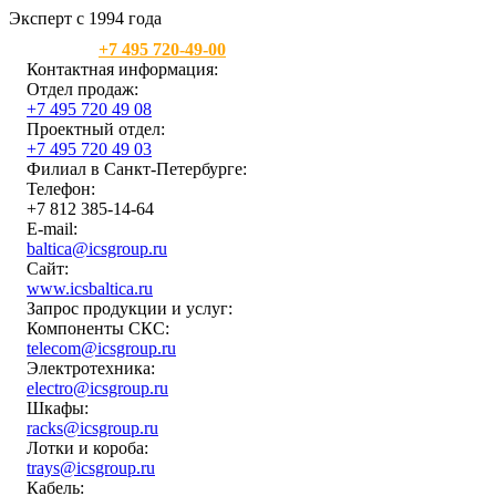
Эксперт с 1994 года
Москва:
+7 495 720-49-00
Контактная информация:
Отдел продаж:
+7 495 720 49 08
Проектный отдел:
+7 495 720 49 03
Филиал в Санкт-Петербурге:
Телефон:
+7 812 385-14-64
E-mail:
baltica@icsgroup.ru
Сайт:
www.icsbaltica.ru
Запрос продукции и услуг:
Компоненты СКС:
telecom@icsgroup.ru
Электротехника:
electro@icsgroup.ru
Шкафы:
racks@icsgroup.ru
Лотки и короба:
trays@icsgroup.ru
Кабель: