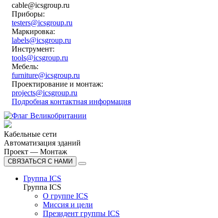
cable@icsgroup.ru
Приборы:
testers@icsgroup.ru
Маркировка:
labels@icsgroup.ru
Инструмент:
tools@icsgroup.ru
Мебель:
furniture@icsgroup.ru
Проектирование и монтаж:
projects@icsgroup.ru
Подробная контактная информация
Кабельные сети
Автоматизация зданий
Проект — Монтаж
СВЯЗАТЬСЯ С НАМИ
Группа ICS
Группа ICS
О группе ICS
Миссия и цели
Президент группы ICS