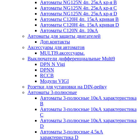
Автоматы NG125N 4п. 25кА кр-я B
Автоматы NG125N 4п. 25кА кр-я C
Автоматы NG125N 4п. 25кА кр-я D
Автоматы С120H 4п. 15кА кривая B
Автоматы С120H 4п. 15кА кривая D
Автоматы С120N 4п. 10кА
Автоматы для защиты двигателей
Доп.контакты
Аксессуары для автоматов
MULTI9.аксессуары.
Выключатели дифференциальные Multi9
DPN N Vigi
DPNN
RCCB
Модули VIGI
Розетки для установки на DIN-рейку
Автоматы 3-полюсные
Автоматы 3-полюсные 10кА характеристика
B
Автоматы 3-полюсные 10кА характеристика
C
Автоматы 3-полюсные 10кА характеристика
D
Автоматы 3-полюсные 4.5кА
характеристика D