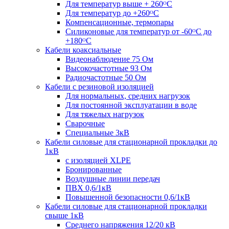
Для температур выше + 260ᴼС
Для температур до +260ᴼС
Компенсационные, термопары
Силиконовые для температур от -60ᴼC до
+180ᴼС
Кабели коаксиальные
Видеонаблюдение 75 Ом
Высокочастотные 93 Ом
Радиочастотные 50 Ом
Кабели с резиновой изоляцией
Для нормальных, средних нагрузок
Для постоянной эксплуатации в воде
Для тяжелых нагрузок
Сварочные
Специальные 3кВ
Кабели силовые для стационарной прокладки до
1кВ
c изоляцией XLPE
Бронированные
Воздушные линии передач
ПВХ 0,6/1кВ
Повышенной безопасности 0,6/1кВ
Кабели силовые для стационарной прокладки
свыше 1кВ
Среднего напряжения 12/20 кВ