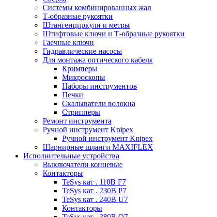
Системы комбинированных жал
Т-образные рукоятки
Штангенциркули и метры
Штифтовые ключи и Т-образные рукоятки
Гаечные ключи
Гидравлические насосы
Для монтажа оптического кабеля
Кримперы
Микроскопы
Наборы инструментов
Печки
Скалыватели волокна
Стрипперы
Ремонт инструмента
Ручной инструмент Knipex
Ручной инструмент Knipex
Шарнирные шланги MAXIFLEX
Исполнительные устройства
Выключатели концевые
Контакторы
TeSys кат . 110В F7
TeSys кат . 230В P7
TeSys кат . 240В U7
Контакторы
TeSys кат . 380В Q7