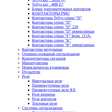
TeSys кат . 48В E7
Блоки дополнительных контактов
КОНТАКТОРЫ PMU
Контакторы TeSys серии "D"
Контакторы серии "D"
Контакторы серии "D" 220
Контакторы серии "D" реверсивные
Контакторы серии "F" Iном. 115А-
Контакторы серии "K"
Контакторы серии "K" реверсивные
Контакторы модульные
Охранно-пожарная сигнализация
Концентраторы сигналов
Манипуляторы
Переключатели кулачковые
Пускатели
Реле
Импульсные реле
Промежуточные реле
Промежуточные реле RX
Реле времени
Реле контроля
Тепловые реле
Системы сигнализации