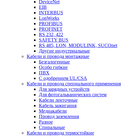
DeviceNet
EIB
INTERBUS
LonWorks
PROFIBUS
PROFINET
RS 232, 422
SAFETY BUS
RS 485, LON, MODULINK, SUCOnet
Другие индустриальные
Кабели и провода монтажные
Безгалогенные
Особо гибкие
ПВХ
С одобрением UL/CSA
Кабели и провода специального применения
Для зарядных устройств
Для фотогальванических систем
Кабели ленточные
Кабель зажигания
Медиакабели
Провод заземления
Разное
Спиральные
Кабели и провода термостойкие