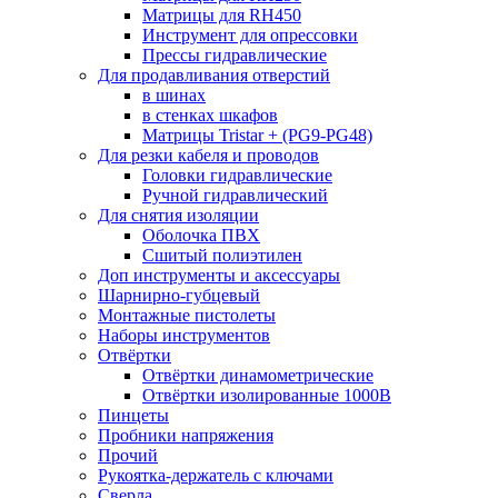
Матрицы для RH450
Инструмент для опрессовки
Прессы гидравлические
Для продавливания отверстий
в шинах
в стенках шкафов
Матрицы Tristar + (PG9-PG48)
Для резки кабеля и проводов
Головки гидравлические
Ручной гидравлический
Для снятия изоляции
Оболочка ПВХ
Сшитый полиэтилен
Доп инструменты и аксессуары
Шарнирно-губцевый
Монтажные пистолеты
Наборы инструментов
Отвёртки
Отвёртки динамометрические
Отвёртки изолированные 1000В
Пинцеты
Пробники напряжения
Прочий
Рукоятка-держатель с ключами
Сверла