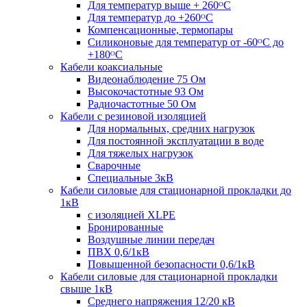
Для температур выше + 260ᴼС
Для температур до +260ᴼС
Компенсационные, термопары
Силиконовые для температур от -60ᴼC до
+180ᴼС
Кабели коаксиальные
Видеонаблюдение 75 Ом
Высокочастотные 93 Ом
Радиочастотные 50 Ом
Кабели с резиновой изоляцией
Для нормальных, средних нагрузок
Для постоянной эксплуатации в воде
Для тяжелых нагрузок
Сварочные
Специальные 3кВ
Кабели силовые для стационарной прокладки до
1кВ
c изоляцией XLPE
Бронированные
Воздушные линии передач
ПВХ 0,6/1кВ
Повышенной безопасности 0,6/1кВ
Кабели силовые для стационарной прокладки
свыше 1кВ
Среднего напряжения 12/20 кВ