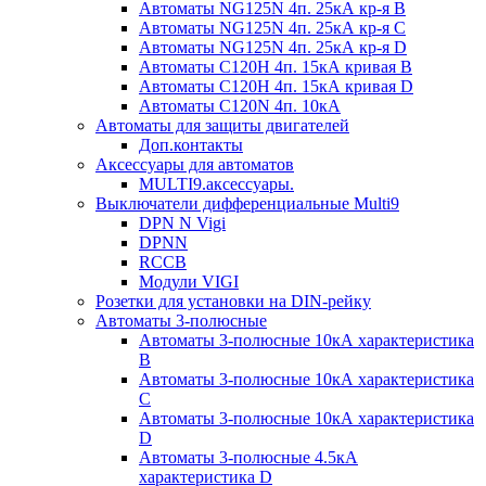
Автоматы NG125N 4п. 25кА кр-я B
Автоматы NG125N 4п. 25кА кр-я C
Автоматы NG125N 4п. 25кА кр-я D
Автоматы С120H 4п. 15кА кривая B
Автоматы С120H 4п. 15кА кривая D
Автоматы С120N 4п. 10кА
Автоматы для защиты двигателей
Доп.контакты
Аксессуары для автоматов
MULTI9.аксессуары.
Выключатели дифференциальные Multi9
DPN N Vigi
DPNN
RCCB
Модули VIGI
Розетки для установки на DIN-рейку
Автоматы 3-полюсные
Автоматы 3-полюсные 10кА характеристика
B
Автоматы 3-полюсные 10кА характеристика
C
Автоматы 3-полюсные 10кА характеристика
D
Автоматы 3-полюсные 4.5кА
характеристика D