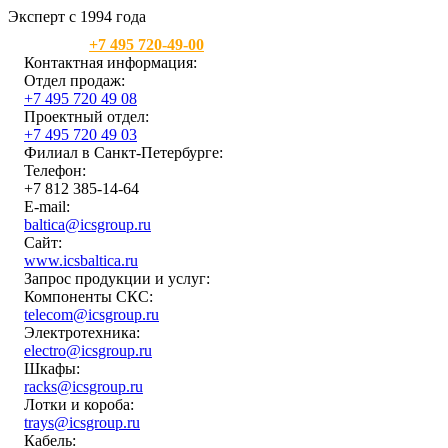
Эксперт с 1994 года
Москва:
+7 495 720-49-00
Контактная информация:
Отдел продаж:
+7 495 720 49 08
Проектный отдел:
+7 495 720 49 03
Филиал в Санкт-Петербурге:
Телефон:
+7 812 385-14-64
E-mail:
baltica@icsgroup.ru
Сайт:
www.icsbaltica.ru
Запрос продукции и услуг:
Компоненты СКС:
telecom@icsgroup.ru
Электротехника:
electro@icsgroup.ru
Шкафы:
racks@icsgroup.ru
Лотки и короба:
trays@icsgroup.ru
Кабель: