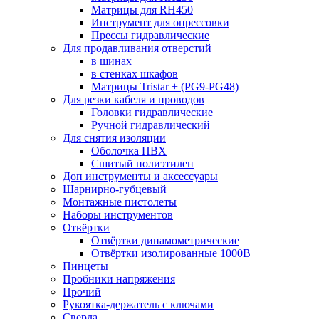
Матрицы для RH450
Инструмент для опрессовки
Прессы гидравлические
Для продавливания отверстий
в шинах
в стенках шкафов
Матрицы Tristar + (PG9-PG48)
Для резки кабеля и проводов
Головки гидравлические
Ручной гидравлический
Для снятия изоляции
Оболочка ПВХ
Сшитый полиэтилен
Доп инструменты и аксессуары
Шарнирно-губцевый
Монтажные пистолеты
Наборы инструментов
Отвёртки
Отвёртки динамометрические
Отвёртки изолированные 1000В
Пинцеты
Пробники напряжения
Прочий
Рукоятка-держатель с ключами
Сверла