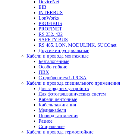
DeviceNet
EIB
INTERBUS
LonWorks
PROFIBUS
PROFINET
RS 232, 422
SAFETY BUS
RS 485, LON, MODULINK, SUCOnet
Другие индустриальные
Кабели и провода монтажные
Безгалогенные
Особо гибкие
ПВХ
С одобрением UL/CSA
Кабели и провода специального применения
Для зарядных устройств
Для фотогальванических систем
Кабели ленточные
Кабель зажигания
Медиакабели
Провод заземления
Разное
Спиральные
Кабели и провода термостойкие