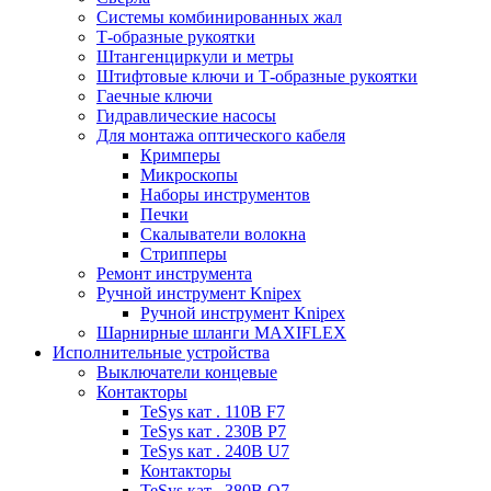
Системы комбинированных жал
Т-образные рукоятки
Штангенциркули и метры
Штифтовые ключи и Т-образные рукоятки
Гаечные ключи
Гидравлические насосы
Для монтажа оптического кабеля
Кримперы
Микроскопы
Наборы инструментов
Печки
Скалыватели волокна
Стрипперы
Ремонт инструмента
Ручной инструмент Knipex
Ручной инструмент Knipex
Шарнирные шланги MAXIFLEX
Исполнительные устройства
Выключатели концевые
Контакторы
TeSys кат . 110В F7
TeSys кат . 230В P7
TeSys кат . 240В U7
Контакторы
TeSys кат . 380В Q7