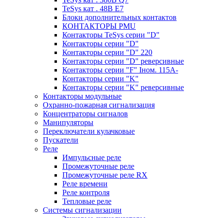
TeSys кат . 48В E7
Блоки дополнительных контактов
КОНТАКТОРЫ PMU
Контакторы TeSys серии "D"
Контакторы серии "D"
Контакторы серии "D" 220
Контакторы серии "D" реверсивные
Контакторы серии "F" Iном. 115А-
Контакторы серии "K"
Контакторы серии "K" реверсивные
Контакторы модульные
Охранно-пожарная сигнализация
Концентраторы сигналов
Манипуляторы
Переключатели кулачковые
Пускатели
Реле
Импульсные реле
Промежуточные реле
Промежуточные реле RX
Реле времени
Реле контроля
Тепловые реле
Системы сигнализации