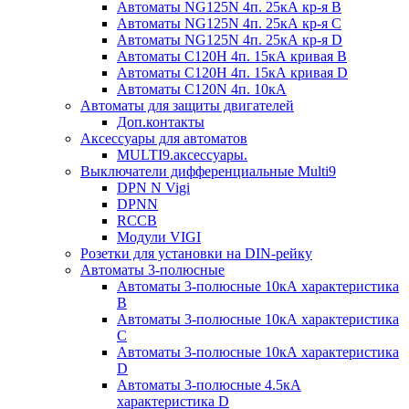
Автоматы NG125N 4п. 25кА кр-я B
Автоматы NG125N 4п. 25кА кр-я C
Автоматы NG125N 4п. 25кА кр-я D
Автоматы С120H 4п. 15кА кривая B
Автоматы С120H 4п. 15кА кривая D
Автоматы С120N 4п. 10кА
Автоматы для защиты двигателей
Доп.контакты
Аксессуары для автоматов
MULTI9.аксессуары.
Выключатели дифференциальные Multi9
DPN N Vigi
DPNN
RCCB
Модули VIGI
Розетки для установки на DIN-рейку
Автоматы 3-полюсные
Автоматы 3-полюсные 10кА характеристика
B
Автоматы 3-полюсные 10кА характеристика
C
Автоматы 3-полюсные 10кА характеристика
D
Автоматы 3-полюсные 4.5кА
характеристика D