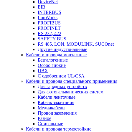
DeviceNet
EIB
INTERBUS
LonWorks
PROFIBUS
PROFINET
RS 232, 422
SAFETY BUS
RS 485, LON, MODULINK, SUCOnet
Другие индустриальные
Кабели и провода монтажные
Безгалогенные
Особо гибкие
ПВХ
С одобрением UL/CSA
Кабели и провода специального применения
Для зарядных устройств
Для фотогальванических систем
Кабели ленточные
Кабель зажигания
Медиакабели
Провод заземления
Разное
Спиральные
Кабели и провода термостойкие