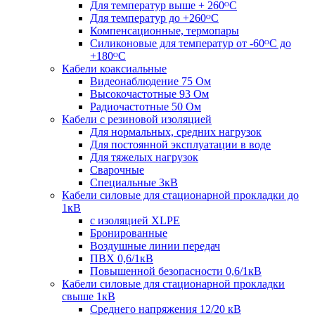
Для температур выше + 260ᴼС
Для температур до +260ᴼС
Компенсационные, термопары
Силиконовые для температур от -60ᴼC до
+180ᴼС
Кабели коаксиальные
Видеонаблюдение 75 Ом
Высокочастотные 93 Ом
Радиочастотные 50 Ом
Кабели с резиновой изоляцией
Для нормальных, средних нагрузок
Для постоянной эксплуатации в воде
Для тяжелых нагрузок
Сварочные
Специальные 3кВ
Кабели силовые для стационарной прокладки до
1кВ
c изоляцией XLPE
Бронированные
Воздушные линии передач
ПВХ 0,6/1кВ
Повышенной безопасности 0,6/1кВ
Кабели силовые для стационарной прокладки
свыше 1кВ
Среднего напряжения 12/20 кВ