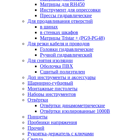
Матрицы для RH450
Инструмент для опрессовки
Прессы гидравлические
Для продавливания отверстий
в шинах
в стенках шкафов
Матрицы Tristar + (PG9-PG48)
Для резки кабеля и проводов
Головки гидравлические
Ручной гидравлический
Для снятия изоляции
Оболочка ПВХ
Сшитый полиэтилен
Доп инструменты и аксессуары
Шарнирно-губцевый
Монтажные пистолеты
Наборы инструментов
Отвёртки
Отвёртки динамометрические
Отвёртки изолированные 1000В
Пинцеты
Пробники напряжения
Прочий
Рукоятка-держатель с ключами
Сверла