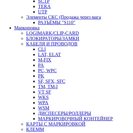
SCTP
TERA
UTP
Элементы СКС (Продажа через мага
РАЗЪЁМЫ "S110"
Маркировка
LOGIMARK/CLIP-CARD
БЛОКИРАТОРЫ/ЗАМКИ
КАБЕЛЯ И ПРОВОДОВ
CLI
LAT, ELAT
M-FIX
PA
PC, WРС
PK
SF, SFX, SFC
TM, TM-I
VT SF
WKS
WPA
WSM
ДИСПЕСЕРЫ/РОЛЛЕРЫ
МАРКИРОВОЧНЫЙ КОНТЕЙНЕР
КАРТЫ С МАРКИРОВКОЙ
КЛЕММ