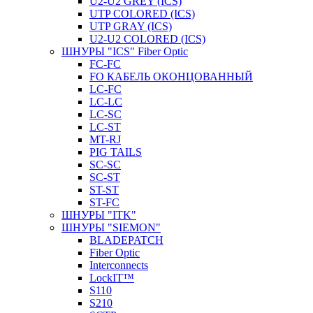
U2-U2 GREY (ICS)
UTP COLORED (ICS)
UTP GRAY (ICS)
U2-U2 COLORED (ICS)
ШНУРЫ "ICS" Fiber Optic
FC-FC
FO КАБЕЛЬ ОКОНЦОВАННЫЙ
LC-FC
LC-LC
LC-SC
LС-ST
MT-RJ
PIG TAILS
SC-SC
SC-ST
ST-ST
ST-FC
ШНУРЫ "ITK"
ШНУРЫ "SIEMON"
BLADEPATCH
Fiber Optic
Interconnects
LockIT™
S110
S210