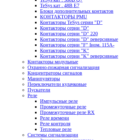
TeSys кат . 48В E7
Блоки дополнительных контактов
КОНТАКТОРЫ PMU
Контакторы TeSys серии "D"
Контакторы серии "D"
Контакторы серии "D" 220
Контакторы серии "D" реверсивные
Контакторы серии "F" Iном. 115А-
Контакторы серии "K"
Контакторы серии "K" реверсивные
Контакторы модульные
Охранно-пожарная сигнализация
Концентраторы сигналов
Манипуляторы
Переключатели кулачковые
Пускатели
Реле
Импульсные реле
Промежуточные реле
Промежуточные реле RX
Реле времени
Реле контроля
Тепловые реле
Системы сигнализации