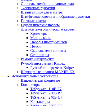
Системы комбинированных жал
Т-образные рукоятки
Штангенциркули и метры
Штифтовые ключи и Т-образные рукоятки
Гаечные ключи
Гидравлические насосы
Для монтажа оптического кабеля
Кримперы
Микроскопы
Наборы инструментов
Печки
Скалыватели волокна
Стрипперы
Ремонт инструмента
Ручной инструмент Knipex
Ручной инструмент Knipex
Шарнирные шланги MAXIFLEX
Исполнительные устройства
Выключатели концевые
Контакторы
TeSys кат . 110В F7
TeSys кат . 230В P7
TeSys кат . 240В U7
Контакторы
TeSys кат . 380В Q7