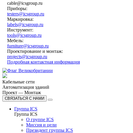
cable@icsgroup.ru
Приборы:
testers@icsgroup.ru
Маркировка:
labels@icsgroup.ru
Инструмент:
tools@icsgroup.ru
Мебель:
furniture@icsgroup.ru
Проектирование и монтаж:
projects@icsgroup.ru
Подробная контактная информация
Кабельные сети
Автоматизация зданий
Проект — Монтаж
СВЯЗАТЬСЯ С НАМИ
Группа ICS
Группа ICS
О группе ICS
Миссия и цели
Президент группы ICS