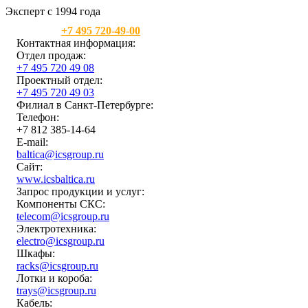
Эксперт с 1994 года
Москва:
+7 495 720-49-00
Контактная информация:
Отдел продаж:
+7 495 720 49 08
Проектный отдел:
+7 495 720 49 03
Филиал в Санкт-Петербурге:
Телефон:
+7 812 385-14-64
E-mail:
baltica@icsgroup.ru
Сайт:
www.icsbaltica.ru
Запрос продукции и услуг:
Компоненты СКС:
telecom@icsgroup.ru
Электротехника:
electro@icsgroup.ru
Шкафы:
racks@icsgroup.ru
Лотки и короба:
trays@icsgroup.ru
Кабель: