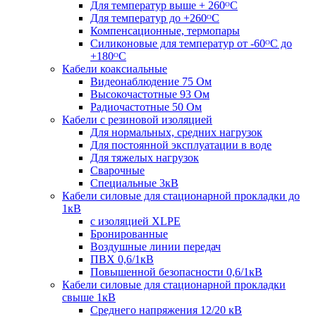
Для температур выше + 260ᴼС
Для температур до +260ᴼС
Компенсационные, термопары
Силиконовые для температур от -60ᴼC до
+180ᴼС
Кабели коаксиальные
Видеонаблюдение 75 Ом
Высокочастотные 93 Ом
Радиочастотные 50 Ом
Кабели с резиновой изоляцией
Для нормальных, средних нагрузок
Для постоянной эксплуатации в воде
Для тяжелых нагрузок
Сварочные
Специальные 3кВ
Кабели силовые для стационарной прокладки до
1кВ
c изоляцией XLPE
Бронированные
Воздушные линии передач
ПВХ 0,6/1кВ
Повышенной безопасности 0,6/1кВ
Кабели силовые для стационарной прокладки
свыше 1кВ
Среднего напряжения 12/20 кВ