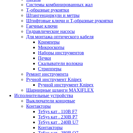
Системы комбинированных жал
Т-образные рукоятки
Штангенциркули и метры
Штифтовые ключи и Т-образные рукоятки
Гаечные ключи
Гидравлические насосы
Для монтажа оптического кабеля
Кримперы
Микроскопы
Наборы инструментов
Печки
Скалыватели волокна
Стрипперы
Ремонт инструмента
Ручной инструмент Knipex
Ручной инструмент Knipex
Шарнирные шланги MAXIFLEX
Исполнительные устройства
Выключатели концевые
Контакторы
TeSys кат . 110В F7
TeSys кат . 230В P7
TeSys кат . 240В U7
Контакторы
TeSys кат . 380В Q7