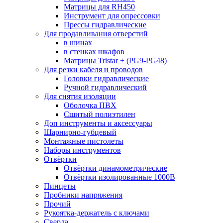
Матрицы для RH450
Инструмент для опрессовки
Прессы гидравлические
Для продавливания отверстий
в шинах
в стенках шкафов
Матрицы Tristar + (PG9-PG48)
Для резки кабеля и проводов
Головки гидравлические
Ручной гидравлический
Для снятия изоляции
Оболочка ПВХ
Сшитый полиэтилен
Доп инструменты и аксессуары
Шарнирно-губцевый
Монтажные пистолеты
Наборы инструментов
Отвёртки
Отвёртки динамометрические
Отвёртки изолированные 1000В
Пинцеты
Пробники напряжения
Прочий
Рукоятка-держатель с ключами
Сверла