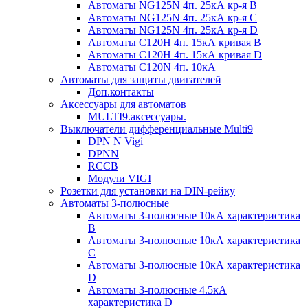
Автоматы NG125N 4п. 25кА кр-я B
Автоматы NG125N 4п. 25кА кр-я C
Автоматы NG125N 4п. 25кА кр-я D
Автоматы С120H 4п. 15кА кривая B
Автоматы С120H 4п. 15кА кривая D
Автоматы С120N 4п. 10кА
Автоматы для защиты двигателей
Доп.контакты
Аксессуары для автоматов
MULTI9.аксессуары.
Выключатели дифференциальные Multi9
DPN N Vigi
DPNN
RCCB
Модули VIGI
Розетки для установки на DIN-рейку
Автоматы 3-полюсные
Автоматы 3-полюсные 10кА характеристика
B
Автоматы 3-полюсные 10кА характеристика
C
Автоматы 3-полюсные 10кА характеристика
D
Автоматы 3-полюсные 4.5кА
характеристика D