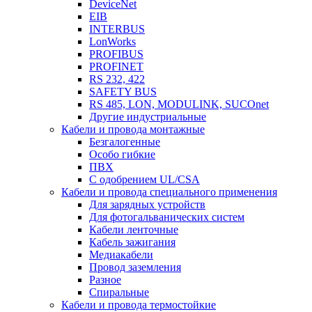
DeviceNet
EIB
INTERBUS
LonWorks
PROFIBUS
PROFINET
RS 232, 422
SAFETY BUS
RS 485, LON, MODULINK, SUCOnet
Другие индустриальные
Кабели и провода монтажные
Безгалогенные
Особо гибкие
ПВХ
С одобрением UL/CSA
Кабели и провода специального применения
Для зарядных устройств
Для фотогальванических систем
Кабели ленточные
Кабель зажигания
Медиакабели
Провод заземления
Разное
Спиральные
Кабели и провода термостойкие