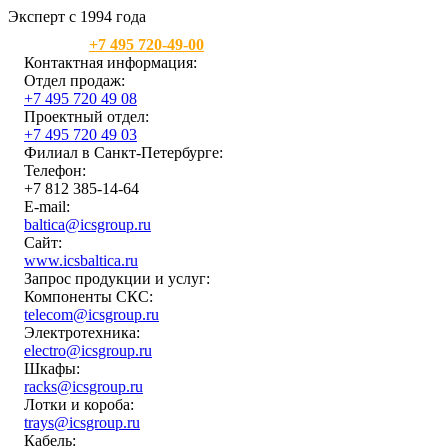
Эксперт с 1994 года
Москва:
+7 495 720-49-00
Контактная информация:
Отдел продаж:
+7 495 720 49 08
Проектный отдел:
+7 495 720 49 03
Филиал в Санкт-Петербурге:
Телефон:
+7 812 385-14-64
E-mail:
baltica@icsgroup.ru
Сайт:
www.icsbaltica.ru
Запрос продукции и услуг:
Компоненты СКС:
telecom@icsgroup.ru
Электротехника:
electro@icsgroup.ru
Шкафы:
racks@icsgroup.ru
Лотки и короба:
trays@icsgroup.ru
Кабель: