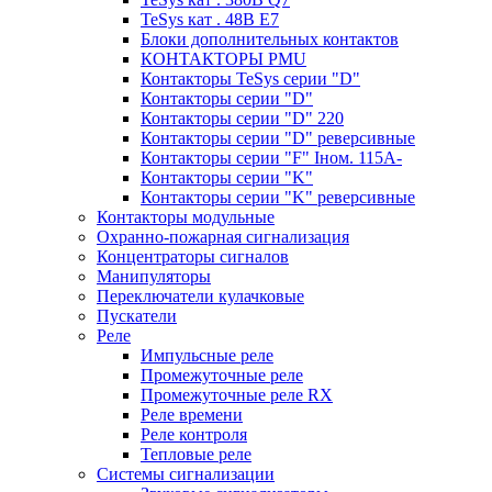
TeSys кат . 48В E7
Блоки дополнительных контактов
КОНТАКТОРЫ PMU
Контакторы TeSys серии "D"
Контакторы серии "D"
Контакторы серии "D" 220
Контакторы серии "D" реверсивные
Контакторы серии "F" Iном. 115А-
Контакторы серии "K"
Контакторы серии "K" реверсивные
Контакторы модульные
Охранно-пожарная сигнализация
Концентраторы сигналов
Манипуляторы
Переключатели кулачковые
Пускатели
Реле
Импульсные реле
Промежуточные реле
Промежуточные реле RX
Реле времени
Реле контроля
Тепловые реле
Системы сигнализации