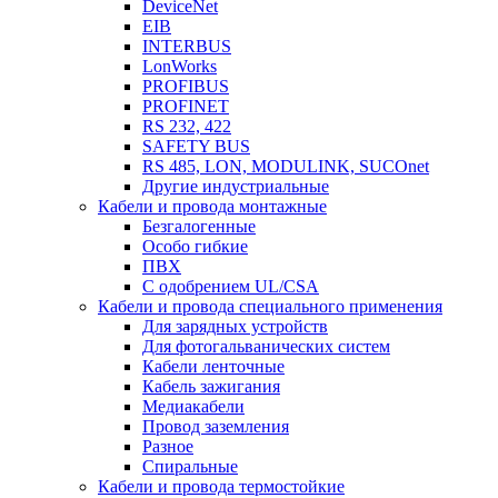
DeviceNet
EIB
INTERBUS
LonWorks
PROFIBUS
PROFINET
RS 232, 422
SAFETY BUS
RS 485, LON, MODULINK, SUCOnet
Другие индустриальные
Кабели и провода монтажные
Безгалогенные
Особо гибкие
ПВХ
С одобрением UL/CSA
Кабели и провода специального применения
Для зарядных устройств
Для фотогальванических систем
Кабели ленточные
Кабель зажигания
Медиакабели
Провод заземления
Разное
Спиральные
Кабели и провода термостойкие