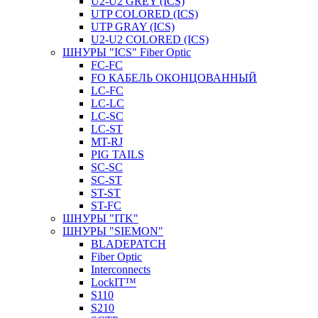
U2-U2 GREY (ICS)
UTP COLORED (ICS)
UTP GRAY (ICS)
U2-U2 COLORED (ICS)
ШНУРЫ "ICS" Fiber Optic
FC-FC
FO КАБЕЛЬ ОКОНЦОВАННЫЙ
LC-FC
LC-LC
LC-SC
LС-ST
MT-RJ
PIG TAILS
SC-SC
SC-ST
ST-ST
ST-FC
ШНУРЫ "ITK"
ШНУРЫ "SIEMON"
BLADEPATCH
Fiber Optic
Interconnects
LockIT™
S110
S210