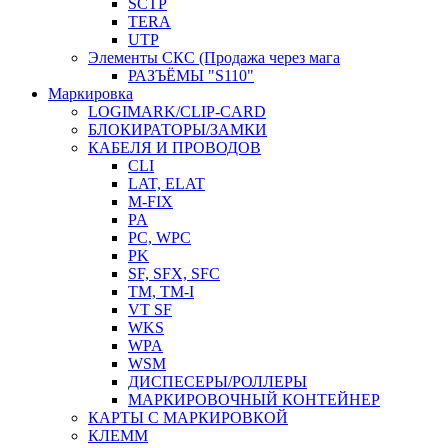
SCTP
TERA
UTP
Элементы СКС (Продажа через мага
РАЗЪЁМЫ "S110"
Маркировка
LOGIMARK/CLIP-CARD
БЛОКИРАТОРЫ/ЗАМКИ
КАБЕЛЯ И ПРОВОДОВ
CLI
LAT, ELAT
M-FIX
PA
PC, WРС
PK
SF, SFX, SFC
TM, TM-I
VT SF
WKS
WPA
WSM
ДИСПЕСЕРЫ/РОЛЛЕРЫ
МАРКИРОВОЧНЫЙ КОНТЕЙНЕР
КАРТЫ С МАРКИРОВКОЙ
КЛЕММ