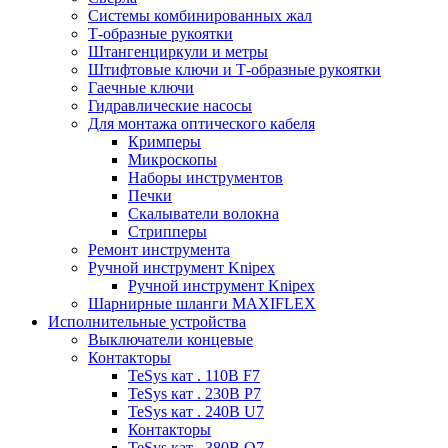
Системы комбинированных жал
Т-образные рукоятки
Штангенциркули и метры
Штифтовые ключи и Т-образные рукоятки
Гаечные ключи
Гидравлические насосы
Для монтажа оптического кабеля
Кримперы
Микроскопы
Наборы инструментов
Печки
Скалыватели волокна
Стрипперы
Ремонт инструмента
Ручной инструмент Knipex
Ручной инструмент Knipex
Шарнирные шланги MAXIFLEX
Исполнительные устройства
Выключатели концевые
Контакторы
TeSys кат . 110В F7
TeSys кат . 230В P7
TeSys кат . 240В U7
Контакторы
TeSys кат . 380В Q7