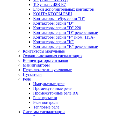
TeSys кат . 48В E7
Блоки дополнительных контактов
КОНТАКТОРЫ PMU
Контакторы TeSys серии "D"
Контакторы серии "D"
Контакторы серии "D" 220
Контакторы серии "D" реверсивные
Контакторы серии "F" Iном. 115А-
Контакторы серии "K"
Контакторы серии "K" реверсивные
Контакторы модульные
Охранно-пожарная сигнализация
Концентраторы сигналов
Манипуляторы
Переключатели кулачковые
Пускатели
Реле
Импульсные реле
Промежуточные реле
Промежуточные реле RX
Реле времени
Реле контроля
Тепловые реле
Системы сигнализации