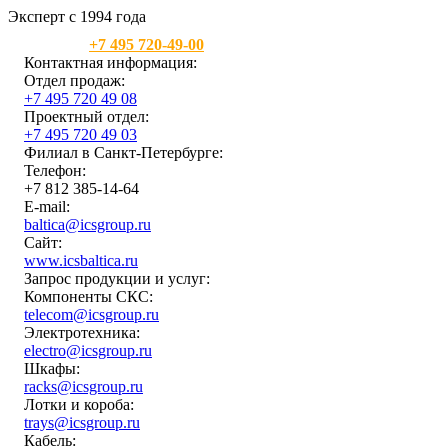
Эксперт с 1994 года
Москва:
+7 495 720-49-00
Контактная информация:
Отдел продаж:
+7 495 720 49 08
Проектный отдел:
+7 495 720 49 03
Филиал в Санкт-Петербурге:
Телефон:
+7 812 385-14-64
E-mail:
baltica@icsgroup.ru
Сайт:
www.icsbaltica.ru
Запрос продукции и услуг:
Компоненты СКС:
telecom@icsgroup.ru
Электротехника:
electro@icsgroup.ru
Шкафы:
racks@icsgroup.ru
Лотки и короба:
trays@icsgroup.ru
Кабель: