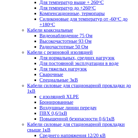
Для температур выше + 260ᴼС
Для температур до +260ᴼС
Компенсационные, термопары
Силиконовые для температур от -60ᴼC до
+180ᴼС
Кабели коаксиальные
Видеонаблюдение 75 Ом
Высокочастотные 93 Ом
Радиочастотные 50 Ом
Кабели с резиновой изоляцией
Для нормальных, средних нагрузок
Для постоянной эксплуатации в воде
Для тяжелых нагрузок
Сварочные
Специальные 3кВ
Кабели силовые для стационарной прокладки до
1кВ
c изоляцией XLPE
Бронированные
Воздушные линии передач
ПВХ 0,6/1кВ
Повышенной безопасности 0,6/1кВ
Кабели силовые для стационарной прокладки
свыше 1кВ
Среднего напряжения 12/20 кВ