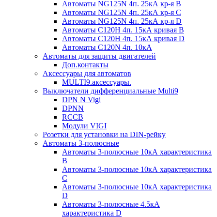
Автоматы NG125N 4п. 25кА кр-я B
Автоматы NG125N 4п. 25кА кр-я C
Автоматы NG125N 4п. 25кА кр-я D
Автоматы С120H 4п. 15кА кривая B
Автоматы С120H 4п. 15кА кривая D
Автоматы С120N 4п. 10кА
Автоматы для защиты двигателей
Доп.контакты
Аксессуары для автоматов
MULTI9.аксессуары.
Выключатели дифференциальные Multi9
DPN N Vigi
DPNN
RCCB
Модули VIGI
Розетки для установки на DIN-рейку
Автоматы 3-полюсные
Автоматы 3-полюсные 10кА характеристика
B
Автоматы 3-полюсные 10кА характеристика
C
Автоматы 3-полюсные 10кА характеристика
D
Автоматы 3-полюсные 4.5кА
характеристика D