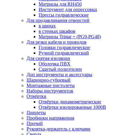
Матрицы для RH450
Инструмент для опрессовки
Прессы гидравлические
Для продавливания отверстий
в шинах
в стенках шкафов
Матрицы Tristar + (PG9-PG48)
Для резки кабеля и проводов
Головки гидравлические
Ручной гидравлический
Для снятия изоляции
Оболочка ПВХ
Сшитый полиэтилен
Доп инструменты и аксессуары
Шарнирно-губцевый
Монтажные пистолеты
Наборы инструментов
Отвёртки
Отвёртки динамометрические
Отвёртки изолированные 1000В
Пинцеты
Пробники напряжения
Прочий
Рукоятка-держатель с ключами
Сверла