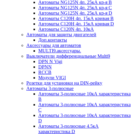
Автоматы NG125N 4п. 25кА кр-я B
Автоматы NG125N 4п. 25кА кр-я C
Автоматы NG125N 4п. 25кА кр-я D
Автоматы С120H 4п. 15кА кривая B
Автоматы С120H 4п. 15кА кривая D
Автоматы С120N 4п. 10кА
Автоматы для защиты двигателей
Доп.контакты
Аксессуары для автоматов
MULTI9.аксессуары.
Выключатели дифференциальные Multi9
DPN N Vigi
DPNN
RCCB
Модули VIGI
Розетки для установки на DIN-рейку
Автоматы 3-полюсные
Автоматы 3-полюсные 10кА характеристика
B
Автоматы 3-полюсные 10кА характеристика
C
Автоматы 3-полюсные 10кА характеристика
D
Автоматы 3-полюсные 4.5кА
характеристика D