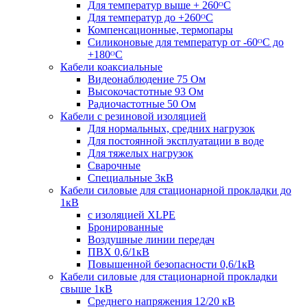
Для температур выше + 260ᴼС
Для температур до +260ᴼС
Компенсационные, термопары
Силиконовые для температур от -60ᴼC до
+180ᴼС
Кабели коаксиальные
Видеонаблюдение 75 Ом
Высокочастотные 93 Ом
Радиочастотные 50 Ом
Кабели с резиновой изоляцией
Для нормальных, средних нагрузок
Для постоянной эксплуатации в воде
Для тяжелых нагрузок
Сварочные
Специальные 3кВ
Кабели силовые для стационарной прокладки до
1кВ
c изоляцией XLPE
Бронированные
Воздушные линии передач
ПВХ 0,6/1кВ
Повышенной безопасности 0,6/1кВ
Кабели силовые для стационарной прокладки
свыше 1кВ
Среднего напряжения 12/20 кВ