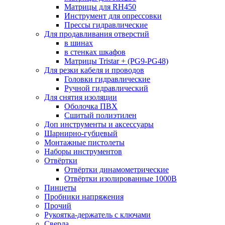
Матрицы для RH450
Инструмент для опрессовки
Прессы гидравлические
Для продавливания отверстий
в шинах
в стенках шкафов
Матрицы Tristar + (PG9-PG48)
Для резки кабеля и проводов
Головки гидравлические
Ручной гидравлический
Для снятия изоляции
Оболочка ПВХ
Сшитый полиэтилен
Доп инструменты и аксессуары
Шарнирно-губцевый
Монтажные пистолеты
Наборы инструментов
Отвёртки
Отвёртки динамометрические
Отвёртки изолированные 1000В
Пинцеты
Пробники напряжения
Прочий
Рукоятка-держатель с ключами
Сверла