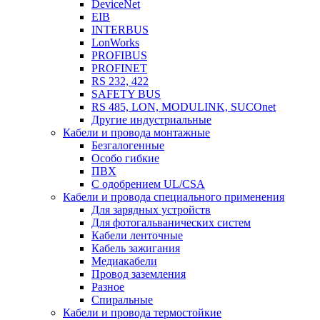
DeviceNet
EIB
INTERBUS
LonWorks
PROFIBUS
PROFINET
RS 232, 422
SAFETY BUS
RS 485, LON, MODULINK, SUCOnet
Другие индустриальные
Кабели и провода монтажные
Безгалогенные
Особо гибкие
ПВХ
С одобрением UL/CSA
Кабели и провода специального применения
Для зарядных устройств
Для фотогальванических систем
Кабели ленточные
Кабель зажигания
Медиакабели
Провод заземления
Разное
Спиральные
Кабели и провода термостойкие