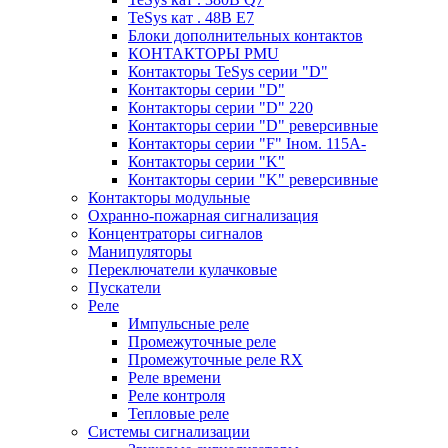
TeSys кат . 48В E7
Блоки дополнительных контактов
КОНТАКТОРЫ PMU
Контакторы TeSys серии "D"
Контакторы серии "D"
Контакторы серии "D" 220
Контакторы серии "D" реверсивные
Контакторы серии "F" Iном. 115А-
Контакторы серии "K"
Контакторы серии "K" реверсивные
Контакторы модульные
Охранно-пожарная сигнализация
Концентраторы сигналов
Манипуляторы
Переключатели кулачковые
Пускатели
Реле
Импульсные реле
Промежуточные реле
Промежуточные реле RX
Реле времени
Реле контроля
Тепловые реле
Системы сигнализации