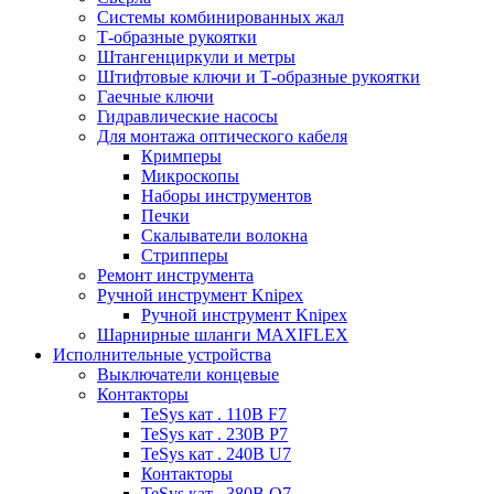
Системы комбинированных жал
Т-образные рукоятки
Штангенциркули и метры
Штифтовые ключи и Т-образные рукоятки
Гаечные ключи
Гидравлические насосы
Для монтажа оптического кабеля
Кримперы
Микроскопы
Наборы инструментов
Печки
Скалыватели волокна
Стрипперы
Ремонт инструмента
Ручной инструмент Knipex
Ручной инструмент Knipex
Шарнирные шланги MAXIFLEX
Исполнительные устройства
Выключатели концевые
Контакторы
TeSys кат . 110В F7
TeSys кат . 230В P7
TeSys кат . 240В U7
Контакторы
TeSys кат . 380В Q7