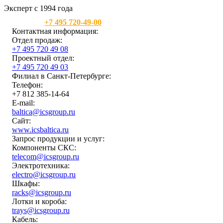
Эксперт с 1994 года
Москва:
+7 495 720-49-00
Контактная информация:
Отдел продаж:
+7 495 720 49 08
Проектный отдел:
+7 495 720 49 03
Филиал в Санкт-Петербурге:
Телефон:
+7 812 385-14-64
E-mail:
baltica@icsgroup.ru
Сайт:
www.icsbaltica.ru
Запрос продукции и услуг:
Компоненты СКС:
telecom@icsgroup.ru
Электротехника:
electro@icsgroup.ru
Шкафы:
racks@icsgroup.ru
Лотки и короба:
trays@icsgroup.ru
Кабель: