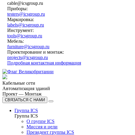
cable@icsgroup.ru
Приборы:
testers@icsgroup.ru
Маркировка:
labels@icsgroup.ru
Инструмент:
tools@icsgroup.ru
Мебель:
furniture@icsgroup.ru
Проектирование и монтаж:
projects@icsgroup.ru
Подробная контактная информация
Кабельные сети
Автоматизация зданий
Проект — Монтаж
СВЯЗАТЬСЯ С НАМИ
Группа ICS
Группа ICS
О группе ICS
Миссия и цели
Президент группы ICS