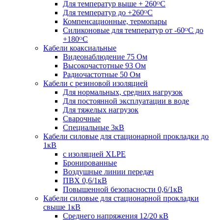
Для температур выше + 260ᴼС
Для температур до +260ᴼС
Компенсационные, термопары
Силиконовые для температур от -60ᴼC до
+180ᴼС
Кабели коаксиальные
Видеонаблюдение 75 Ом
Высокочастотные 93 Ом
Радиочастотные 50 Ом
Кабели с резиновой изоляцией
Для нормальных, средних нагрузок
Для постоянной эксплуатации в воде
Для тяжелых нагрузок
Сварочные
Специальные 3кВ
Кабели силовые для стационарной прокладки до
1кВ
c изоляцией XLPE
Бронированные
Воздушные линии передач
ПВХ 0,6/1кВ
Повышенной безопасности 0,6/1кВ
Кабели силовые для стационарной прокладки
свыше 1кВ
Среднего напряжения 12/20 кВ