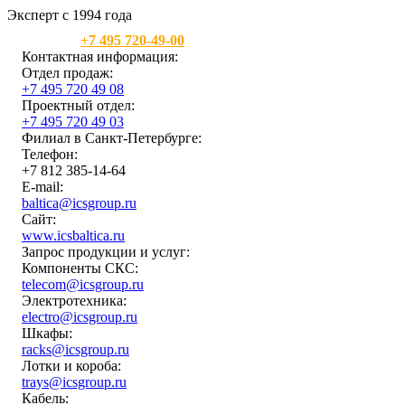
Эксперт с 1994 года
Москва:
+7 495 720-49-00
Контактная информация:
Отдел продаж:
+7 495 720 49 08
Проектный отдел:
+7 495 720 49 03
Филиал в Санкт-Петербурге:
Телефон:
+7 812 385-14-64
E-mail:
baltica@icsgroup.ru
Сайт:
www.icsbaltica.ru
Запрос продукции и услуг:
Компоненты СКС:
telecom@icsgroup.ru
Электротехника:
electro@icsgroup.ru
Шкафы:
racks@icsgroup.ru
Лотки и короба:
trays@icsgroup.ru
Кабель: