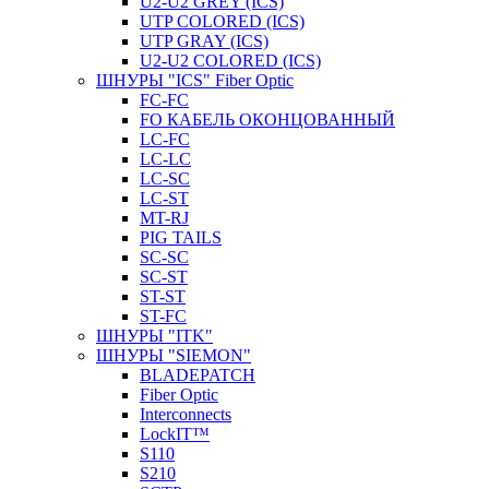
U2-U2 GREY (ICS)
UTP COLORED (ICS)
UTP GRAY (ICS)
U2-U2 COLORED (ICS)
ШНУРЫ "ICS" Fiber Optic
FC-FC
FO КАБЕЛЬ ОКОНЦОВАННЫЙ
LC-FC
LC-LC
LC-SC
LС-ST
MT-RJ
PIG TAILS
SC-SC
SC-ST
ST-ST
ST-FC
ШНУРЫ "ITK"
ШНУРЫ "SIEMON"
BLADEPATCH
Fiber Optic
Interconnects
LockIT™
S110
S210