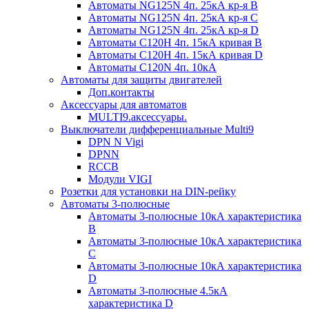
Автоматы NG125N 4п. 25кА кр-я B
Автоматы NG125N 4п. 25кА кр-я C
Автоматы NG125N 4п. 25кА кр-я D
Автоматы С120H 4п. 15кА кривая B
Автоматы С120H 4п. 15кА кривая D
Автоматы С120N 4п. 10кА
Автоматы для защиты двигателей
Доп.контакты
Аксессуары для автоматов
MULTI9.аксессуары.
Выключатели дифференциальные Multi9
DPN N Vigi
DPNN
RCCB
Модули VIGI
Розетки для установки на DIN-рейку
Автоматы 3-полюсные
Автоматы 3-полюсные 10кА характеристика
B
Автоматы 3-полюсные 10кА характеристика
C
Автоматы 3-полюсные 10кА характеристика
D
Автоматы 3-полюсные 4.5кА
характеристика D