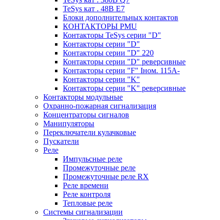
TeSys кат . 48В E7
Блоки дополнительных контактов
КОНТАКТОРЫ PMU
Контакторы TeSys серии "D"
Контакторы серии "D"
Контакторы серии "D" 220
Контакторы серии "D" реверсивные
Контакторы серии "F" Iном. 115А-
Контакторы серии "K"
Контакторы серии "K" реверсивные
Контакторы модульные
Охранно-пожарная сигнализация
Концентраторы сигналов
Манипуляторы
Переключатели кулачковые
Пускатели
Реле
Импульсные реле
Промежуточные реле
Промежуточные реле RX
Реле времени
Реле контроля
Тепловые реле
Системы сигнализации