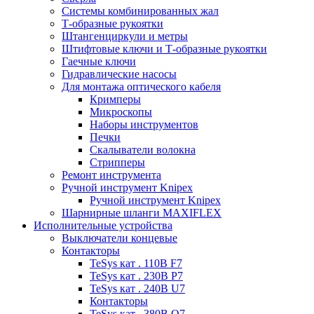
Системы комбинированных жал
Т-образные рукоятки
Штангенциркули и метры
Штифтовые ключи и Т-образные рукоятки
Гаечные ключи
Гидравлические насосы
Для монтажа оптического кабеля
Кримперы
Микроскопы
Наборы инструментов
Печки
Скалыватели волокна
Стрипперы
Ремонт инструмента
Ручной инструмент Knipex
Ручной инструмент Knipex
Шарнирные шланги MAXIFLEX
Исполнительные устройства
Выключатели концевые
Контакторы
TeSys кат . 110В F7
TeSys кат . 230В P7
TeSys кат . 240В U7
Контакторы
TeSys кат . 380В Q7