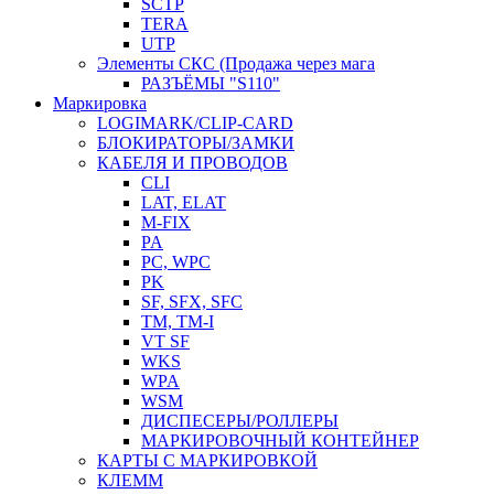
SCTP
TERA
UTP
Элементы СКС (Продажа через мага
РАЗЪЁМЫ "S110"
Маркировка
LOGIMARK/CLIP-CARD
БЛОКИРАТОРЫ/ЗАМКИ
КАБЕЛЯ И ПРОВОДОВ
CLI
LAT, ELAT
M-FIX
PA
PC, WРС
PK
SF, SFX, SFC
TM, TM-I
VT SF
WKS
WPA
WSM
ДИСПЕСЕРЫ/РОЛЛЕРЫ
МАРКИРОВОЧНЫЙ КОНТЕЙНЕР
КАРТЫ С МАРКИРОВКОЙ
КЛЕММ