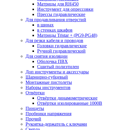
Матрицы для RH450
Инструмент для опрессовки
Прессы гидравлические
Для продавливания отверстий
в шинах
в стенках шкафов
Матрицы Tristar + (PG9-PG48)
Для резки кабеля и проводов
Головки гидравлические
Ручной гидравлический
Для снятия изоляции
Оболочка ПВХ
Сшитый полиэтилен
Доп инструменты и аксессуары
Шарнирно-губцевый
Монтажные пистолеты
Наборы инструментов
Отвёртки
Отвёртки динамометрические
Отвёртки изолированные 1000В
Пинцеты
Пробники напряжения
Прочий
Рукоятка-держатель с ключами
Сверла