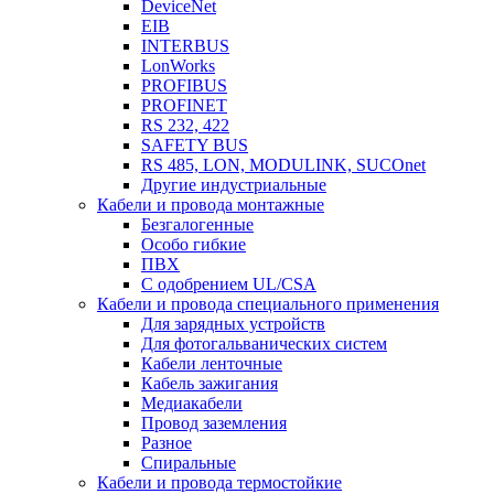
DeviceNet
EIB
INTERBUS
LonWorks
PROFIBUS
PROFINET
RS 232, 422
SAFETY BUS
RS 485, LON, MODULINK, SUCOnet
Другие индустриальные
Кабели и провода монтажные
Безгалогенные
Особо гибкие
ПВХ
С одобрением UL/CSA
Кабели и провода специального применения
Для зарядных устройств
Для фотогальванических систем
Кабели ленточные
Кабель зажигания
Медиакабели
Провод заземления
Разное
Спиральные
Кабели и провода термостойкие