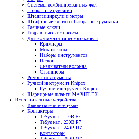
Системы комбинированных жал
Т-образные рукоятки
Штангенциркули и метры
Штифтовые ключи и Т-образные рукоятки
Гаечные ключи
Гидравлические насосы
Для монтажа оптического кабеля
Кримперы
Микроскопы
Наборы инструментов
Печки
Скалыватели волокна
Стрипперы
Ремонт инструмента
Ручной инструмент Knipex
Ручной инструмент Knipex
Шарнирные шланги MAXIFLEX
Исполнительные устройства
Выключатели концевые
Контакторы
TeSys кат . 110В F7
TeSys кат . 230В P7
TeSys кат . 240В U7
Контакторы
TeSys кат . 380В Q7