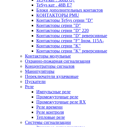
TeSys кат . 48В E7
Блоки дополнительных контактов
КОНТАКТОРЫ PMU
Контакторы TeSys серии "D"
Контакторы серии "D"
Контакторы серии "D" 220
Контакторы серии "D" реверсивные
Контакторы серии "F" Iном. 115А-
Контакторы серии "K"
Контакторы серии "K" реверсивные
Контакторы модульные
Охранно-пожарная сигнализация
Концентраторы сигналов
Манипуляторы
Переключатели кулачковые
Пускатели
Реле
Импульсные реле
Промежуточные реле
Промежуточные реле RX
Реле времени
Реле контроля
Тепловые реле
Системы сигнализации