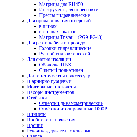
Матрицы для RH450
Инструмент для опрессовки
Прессы гидравлические
Для продавливания отверстий
в шинах
в стенках шкафов
Матрицы Tristar + (PG9-PG48)
Для резки кабеля и проводов
Головки гидравлические
Ручной гидравлический
Для снятия изоляции
Оболочка ПВХ
Сшитый полиэтилен
Доп инструменты и аксессуары
Шарнирно-губцевый
Монтажные пистолеты
Наборы инструментов
Отвёртки
Отвёртки динамометрические
Отвёртки изолированные 1000В
Пинцеты
Пробники напряжения
Прочий
Рукоятка-держатель с ключами
Сверла