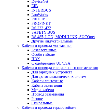
DeviceNet
EIB
INTERBUS
LonWorks
PROFIBUS
PROFINET
RS 232, 422
SAFETY BUS
RS 485, LON, MODULINK, SUCOnet
Другие индустриальные
Кабели и провода монтажные
Безгалогенные
Особо гибкие
ПВХ
С одобрением UL/CSA
Кабели и провода специального применения
Для зарядных устройств
Для фотогальванических систем
Кабели ленточные
Кабель зажигания
Медиакабели
Провод заземления
Разное
Спиральные
Кабели и провода термостойкие