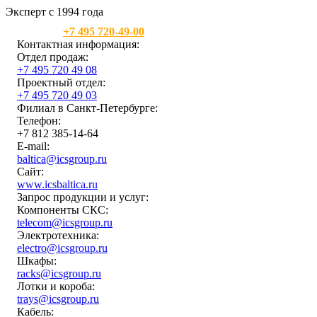
Эксперт с 1994 года
Москва:
+7 495 720-49-00
Контактная информация:
Отдел продаж:
+7 495 720 49 08
Проектный отдел:
+7 495 720 49 03
Филиал в Санкт-Петербурге:
Телефон:
+7 812 385-14-64
E-mail:
baltica@icsgroup.ru
Сайт:
www.icsbaltica.ru
Запрос продукции и услуг:
Компоненты СКС:
telecom@icsgroup.ru
Электротехника:
electro@icsgroup.ru
Шкафы:
racks@icsgroup.ru
Лотки и короба:
trays@icsgroup.ru
Кабель: