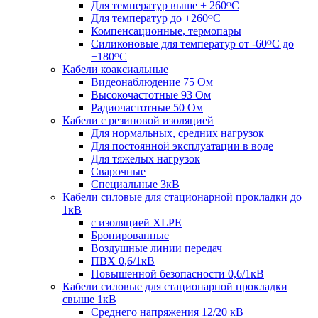
Для температур выше + 260ᴼС
Для температур до +260ᴼС
Компенсационные, термопары
Силиконовые для температур от -60ᴼC до
+180ᴼС
Кабели коаксиальные
Видеонаблюдение 75 Ом
Высокочастотные 93 Ом
Радиочастотные 50 Ом
Кабели с резиновой изоляцией
Для нормальных, средних нагрузок
Для постоянной эксплуатации в воде
Для тяжелых нагрузок
Сварочные
Специальные 3кВ
Кабели силовые для стационарной прокладки до
1кВ
c изоляцией XLPE
Бронированные
Воздушные линии передач
ПВХ 0,6/1кВ
Повышенной безопасности 0,6/1кВ
Кабели силовые для стационарной прокладки
свыше 1кВ
Среднего напряжения 12/20 кВ