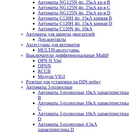
Автоматы NG125N 4п. 25кА кр-я B
Автоматы NG125N 4п. 25кА кр-я C
Автоматы NG125N 4п. 25кА кр-я D
Автоматы С120H 4п. 15кА кривая B
Автоматы С120H 4п. 15кА кривая D
Автоматы С120N 4п. 10кА
Автоматы для защиты двигателей
Доп.контакты
Аксессуары для автоматов
MULTI9.аксессуары.
Выключатели дифференциальные Multi9
DPN N Vigi
DPNN
RCCB
Модули VIGI
Розетки для установки на DIN-рейку
Автоматы 3-полюсные
Автоматы 3-полюсные 10кА характеристика
B
Автоматы 3-полюсные 10кА характеристика
C
Автоматы 3-полюсные 10кА характеристика
D
Автоматы 3-полюсные 4.5кА
характеристика D